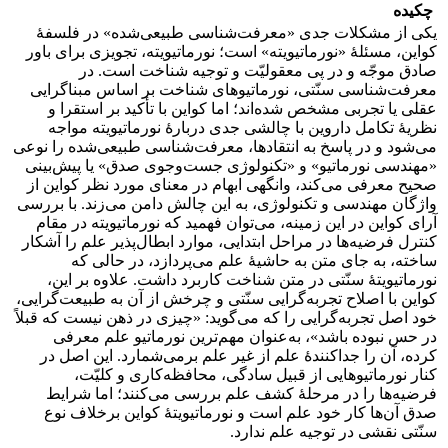
چکیده
یکی از مشکلات جدی
«
معرفت‌شناسی طبیعی‌شده» در فلسفۀ
کواین، مسئلۀ «نورماتیویته» است؛ نورماتیویته، تجویزی برای باور
صادق موجّه و در پی معقولیّت و توجیه شناخت است. در
معرفت‌شناسی سنّتی، نورماتیوهای شناخت بر اساس مبناگرایی
عقلی یا تجربی مشخص شده‌اند؛ اما کواین با تأکید بر استقرا و
نظریۀ تکامل داروین با چالشی جدی دربارۀ نورماتیویته مواجه
می‌شود و در پاسخ به انتقادها، معرفت‌شناسی طبیعی‌شده را نوعی
«مهندسی نورماتیو» و «تکنولوژی جست‌وجوی صدق» یا پیش‌بینی
صحیح معرفی می‌کند، وانگهی ابهام در معنای مورد نظر کواین از
واژگان مهندسی و تکنولوژی، به این چالش دامن می‌زند. با بررسی
آرای کواین در این زمینه، می‌توان فهمید که نورماتیویته در مقام
کنترل فرضیه‌ها در مراحل ابتدایی، موارد ابطال‌پذیر علم را آشکار
ساخته، به جای متن به حاشیۀ علم می‌پردازد، در حالی که
نورماتیویتۀ سنّتی در متن شناخت کاربرد داشت. علاوه بر این،
کواین با اصلاح تجربه‌گرایی سنّتی و چرخش از آن به طبیعت‌گرایی،
خود اصل تجربه‌گرایی را که می‌گوید: «چیزی در ذهن نیست که قبلاً
در حس نبوده باشد»، به‌عنوان مهم‌ترین نورماتیو علم معرفی
کرده، آن را جداکنندۀ علم از غیر علم برمی‌شمارد. این اصل در
کنار نورماتیوهایی از قبیل سادگی، محافظه‌کاری و کلیّت،
فرضیه‌ها را در مرحلۀ کشف علم بررسی می‌کنند؛ اما شرایط
صدق آن‌ها کار خود علم است و نورماتیویتۀ کواین برخلاف نوع
سنّتی نقشی در توجیه علم ندارد.