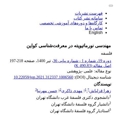
فهرست نشریات
سامانه نشر کتاب
کارگاه‌ها و دوره‌های آموزشی تخصصی
تماس با ما
English
مهندسی نورماتیویته در معرفت‌شناسی کواین
فلسفه
دوره 19، شماره 1 - شماره پیاپی 36
، تیر 1400
، صفحه
197-218
اصل مقاله (
490.83 K
)
نوع مقاله: علمی -پژوهشی
شناسه دیجیتال (DOI):
10.22059/jop.2021.312337.1006560
نویسندگان
3
2
1
*
زهرا قزلباش
؛
مهدی ذاکری
؛
حسن مهرنیا
1
دانشجوی دکتری فلسفۀ غرب دانشگاه تهران
2
دانشیار گروه فلسفۀ دانشگاه تهران
3
استادیار گروه فلسفۀ دانشگاه تهران