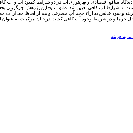
 دیدگاه منافع اقتصادی و بهره­وری آب در دو شرایط کمبود آب و آب ک
، به ترتیب 22 درصد بیشتر و 16 درصد کمتر نسبت به شرایط آب کافی تعیین شد. طبق نتایج این
نه و سود خالص به ازاء حجم آب مصرفی و هم از لحاظ مقدار آب مصر
ل خرما و در شرایط وجود آب کافی کشت درختان مرکبات به عنوان ان
د به هزینه