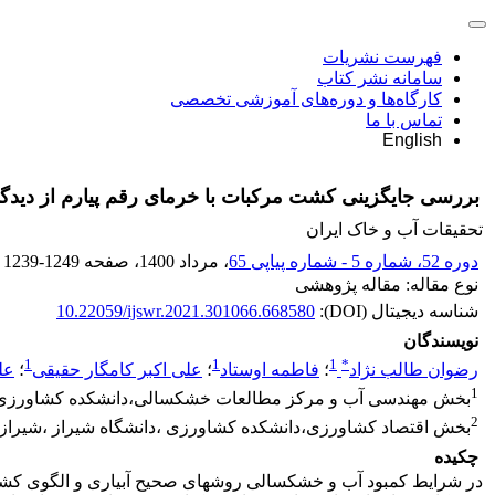
فهرست نشریات
سامانه نشر کتاب
کارگاه‌ها و دوره‌های آموزشی تخصصی
تماس با ما
English
بررسی جایگزینی کشت مرکبات با خرمای رقم پیارم از دیدگ
تحقیقات آب و خاک ایران
دوره 52، شماره 5 - شماره پیاپی 65
، مرداد 1400
، صفحه
1239-1249
نوع مقاله: مقاله پژوهشی
شناسه دیجیتال (DOI):
10.22059/ijswr.2021.301066.668580
نویسندگان
1
1
1
*
رضوان طالب نژاد
؛
فاطمه اوستاد
؛
علی اکبر کامگار حقیقی
؛
عل
1
بخش مهندسی آب و مرکز مطالعات خشکسالی،دانشکده کشاورزی ،د
2
بخش اقتصاد کشاورزی،دانشکده کشاورزی ،دانشگاه شیراز ،شیراز،
چکیده
در شرایط کمبود آب و خشکسالی روش­های صحیح آبیاری و الگوی کش