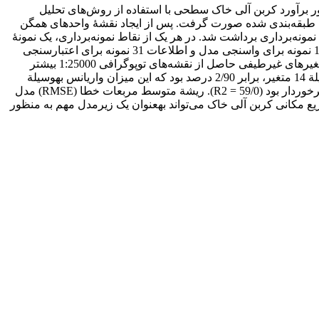
برآورد کربن آلی خاک سطحی با استفاده از روش‌های تحلیل
دفی طبقه‌بندی شده صورت گرفت. پس از ایجاد نقشۀ واحدهای همگن
د همگن متناسب با مساحت آن، چندین نقطۀ نمونه‌برداری به صورت کاملاً تصادفی انتخاب شد. در مجموع تعداد 145 نقطۀ نمونه‌برداری برداشت شد. در هر یک از نقاط نمونه‌برداری، یک نمونۀ
خاک ترکیبی (مخلوطی از 9 مشاهده) برداشت شد. کربن آلی خاک با استفاده از روش تیتراسیون والکلی – بلاک اندازه‌گیری شد. اطلاعات 114 نمونه برای واسنجی مدل و اطلاعات 31 نمونه برای اعتبارسنجی
آن به­کار گرفته شد. نتایج نشان داد میزان همبستگی متغیرهای طیفی حاصل از سنجندۀ OLI لندست 8 با کربن آلی خاک سطحی نسبت به متغیرهای غیرطیفی حاصل از نقشه‌های توپوگرافی 1:25000 بیشتر
است. همچنین نتایج تحلیل عاملی به روش تجزیة مؤلفه‌های اصلی با مقادیر ویژة بزرگتر از یک نشان داد کل واریانس تجمعی تبیین‌شده به­وسیلة 14 متغیر، برابر 2/90 درصد بود که این میزان واریانس به­وسیلة
سه عامل توضیح داده شد. معادلة رگرسیون تولید شده با 3 عامل استخراج شده، از پتانسیل مناسبی برای پیش‌بینی کربن آلی خاک سطحی برخوردار بود (59/0 = R2). ریشة متوسط مربعات خطا (RMSE) مدل
 توزیع مکانی کربن آلی خاک می‌تواند به­عنوان یک زیرمدل مهم به منظور