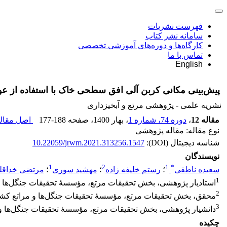
فهرست نشریات
سامانه نشر کتاب
کارگاه‌ها و دوره‌های آموزشی تخصصی
تماس با ما
English
پیش‌بینی مکانی کربن آلی افق سطحی خاک با استفاده از عو
نشریه علمی - پژوهشی مرتع و آبخیزداری
مقاله 12
،
دوره 74، شماره 1
، بهار 1400
، صفحه
177-188
اصل مقاله
نوع مقاله: مقاله پژوهشی
شناسه دیجیتال (DOI):
10.22059/jrwm.2021.313256.1547
نویسندگان
1
2
1
*
سعیده ناطقی
؛
رستم خلیفه زاده
؛
مهشید سوری
؛
مرتضی خداقل
1
استادیار پژوهشی، بخش تحقیقات مرتع، مؤسسۀ تحقیقات جنگل‌ها و 
2
محقق، بخش تحقیقات مرتع، مؤسسۀ تحقیقات جنگل‌ها و مراتع کشور
3
دانشیار پژوهشی، بخش تحقیقات مرتع، مؤسسۀ تحقیقات جنگل‌ها و 
چکیده