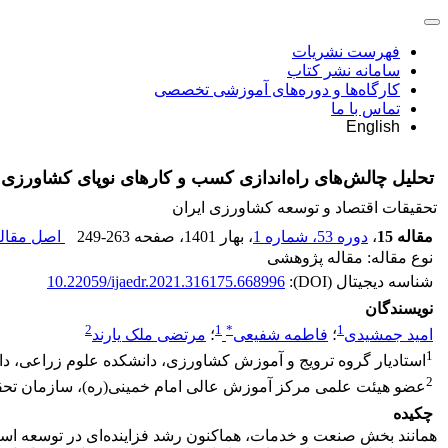
فهرست نشریات
سامانه نشر کتاب
کارگاه‌ها و دوره‌های آموزشی تخصصی
تماس با ما
English
تحلیل چالش‌های راه‌اندازی کسب و کارهای نوپای کشاورزی 
تحقیقات اقتصاد و توسعه کشاورزی ایران
مقاله 15
،
دوره 53، شماره 1
، بهار 1401
، صفحه
249-263
اصل مقاله
نوع مقاله: مقاله پژوهشی
شناسه دیجیتال (DOI):
10.22059/ijaedr.2021.316175.668996
نویسندگان
2
1
*
1
امید جمشیدی
؛
فاطمه شفیعی
؛
مرتضی ملک یارند
1
استادیار گروه ترویج و آموزش کشاورزی، دانشکده علوم زراعی، د
2
عضو هیئت علمی مرکز آموزش عالی امام خمینی(ره)، سازمان تحقی
چکیده
همانند بخش صنعت و خدمات، هم­اکنون رشد فزاینده‌ای در توسعه استار