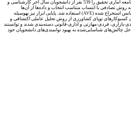
کسب­و­کارهای جدید داشته باشند. از این­رو، هدف تحقیق حاضر شناسایی چالش‌های راه­اندازی استارتاپ‌های کشاورزی از دید دانشجویان بود. جامعه آماری تحقیق را 539 نفر از دانشجویان سال آخر کارشناسی و
 ارشد دانشگاه علوم کشاورزی و منابع­طبیعی ساری تشکیل دادند که با استفاده از فرمول کوکران نمونه‌ای 210 نفره به روش تصادفی با انتساب متناسب انتخاب و داده‌ها از آن‌ها
جمع‌آوری شد. ابزار اصلی تحقیق پرسشنامه بود که روایی ظاهری آن با استفاده از نظر پنل متخصصین و روایی سازه از شاخص میانگین واریانس استخراج شده (AVE) استفاده شد. پایایی ابزار نیز به­وسیله
عامل‌های سازه چالش‌های کسب­و­کارهای نوپای کشاورزی از روش تحلیل عاملی اکتشافی و
ی-بازاری، فردی-مهارتی و اداری-قانونی دسته‌بندی شدند و توانستند
ق و حل چالش‌های شناسایی‌شده به بهبود توانمندی‌های دانشجویان خود