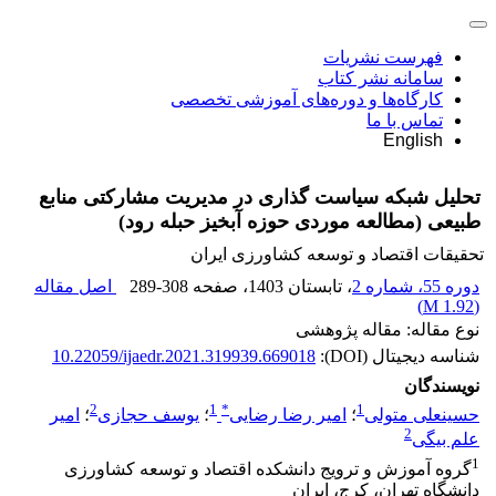
فهرست نشریات
سامانه نشر کتاب
کارگاه‌ها و دوره‌های آموزشی تخصصی
تماس با ما
English
تحلیل شبکه سیاست گذاری در مدیریت مشارکتی منابع
طبیعی (مطالعه موردی حوزه آبخیز حبله رود)
تحقیقات اقتصاد و توسعه کشاورزی ایران
دوره 55، شماره 2
، تابستان 1403
، صفحه
289-308
اصل مقاله
)
1.92 M
(
نوع مقاله: مقاله پژوهشی
شناسه دیجیتال (DOI):
10.22059/ijaedr.2021.319939.669018
نویسندگان
2
1
*
1
حسینعلی متولی
؛
امیر رضا رضایی
؛
یوسف حجازی
؛
امیر
2
علم بیگی
1
گروه آموزش و ترویج دانشکده اقتصاد و توسعه کشاورزی
دانشگاه تهران، کرج، ایران