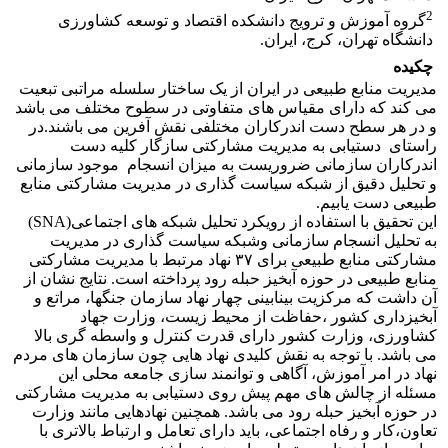
2
گروه آموزش و ترویج دانشکده اقتصاد و توسعه کشاورزی
دانشگاه تهران، کرج، ایران.
چکیده
مدیریت منابع طبیعی در ایران از یک ساختار سلسله مراتبی تبعیت
می کند که دارای مقیاس های متفاوتی در سطوح مختلف می باشد
و در هر سطح دست اندرکاران مختلفی نقش آفرین می باشند.در
راستای دستیابی به مدیریت مشارکتی سازگار کلیه دست
اندرکاران سازمانی ضروریست به میزان انسجام موجود سازمانی
و تحلیل دقیق از شبکه سیاست گذاری در مدیریت مشارکتی منابع
طبیعی دست یابیم.
این تحقیق با استفاده از رویکرد تحلیل شبکه های اجتماعی(SNA)
به تحلیل انسجام سازمانی وشبکه سیاست گذاری در مدیریت
مشارکتی منابع طبیعی برای ۳۷ نهاد مرتبط با مدیریت مشارکتی
منابع طبیعی در حوزه آبخیز حبله رود پرداخته است. نتایج نشان از
آن داشت که مرکزیت بینابینی چهار نهاد سازمان جنگها، مراتع و
آبخیزداری کشور ،حفاظت از محیط زیست، وزارت جهاد
کشاورزی، وزارت کشور دارای قدرت کنترل و واسطه گری بالا
می باشد. با توجه به نقش کلیدی نهاد هایی چون سازمان های مردم
نهاد در امر آموزش، آگاهی و توانمند سازی جامعه محلی این
مسئله از چالش های مهم پیش روی دستیابی به مدیریت مشارکتی
در حوزه آبخیز حبله رود می باشد. همچنین نهادهایی مانند وزارت
تعاون،کار و رفاه اجتماعی، باید دارای تعامل و ارتباط بالاتری با