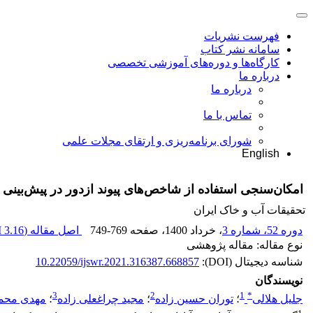
فهرست نشریات
سامانه نشر کتاب
کارگاه‌ها و دوره‌های آموزشی تخصصی
درباره ما
درباره ما
تماس با ما
شورای برنامه‌ریزی و ارتقای مجلات علمی
English
امکان‌سنجی استفاده از شاخص‌های پیوند ازدور در پیش‌بینی 
تحقیقات آب و خاک ایران
دوره 52، شماره 3
، خرداد 1400
، صفحه
749-769
اصل مقاله (
3.16 M
نوع مقاله: مقاله پژوهشی
شناسه دیجیتال (DOI):
10.22059/ijswr.2021.316387.668857
نویسندگان
3
2
1
*
جلیل هلالی
؛
توران حسین زاده
؛
مجید چراغعلی زاده
؛
مهدی محمد