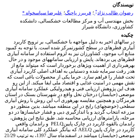
نویسندگان
*
رضوان طالب نژاد
؛
فریبرز پاچنگ
؛
علیرضا سپاسخواه *
بخش مهندسی آب و مرکز مطالعات خشکسالی، دانشکده
کشاورزی، دانشگاه شیراز
چکیده
در سال­های اخیر به دلیل مواجهه با خشکسالی، بر ترویج کاربرد
آبیاری قطره­ای در سطح کشورتمرکز شده است. با توجه به کمبود
منابع آب موجود، کشاورزان نیز به لزوم استفاده از سامانه آبیاری
قطره­ای پی برده­اند. پایش و ارزیابی سامانه­های موجود و در حال
بهره­برداری از اهمیت ویژه­ای برخوردار است که می­تواند مانع از
هدر رفت سرمایه شده و دستیابی به اهداف اصلی کاربرد آبیاری
تحت فشار را فراهم سازد. ﺧﺮﻣﺎ ﯾﮑﯽ از ﻣﺤﺼﻮﻻت ﺑﺎﻏﯽ اﺳﺖ ﮐﻪ
ﻧﻘﺶ ﻣﻬﻤﯽ در اﻣﻨﯿﺖ ﻏﺬاﯾﯽ و اقتصاد ملی ایفا می­کند. از این رو
هدف این پژوهش ارزیابی فنی و هیدرولیکی عملکرد سامانه آبیاری
موضعی (حباب­ساز) درختان نخل واقع در شهرستان بستک در استان
هرمزگان و هم­چنین مقایسه بهره­وری آب این روش با روش آبیاری
سطحی (حوضچه­ای) رایج در این منطقه می­باشد. بدین منظور دو
مزرعه انتخاب گردید و با انداز­گیری دبی و فشار حباب­سازها در دو
مرحله، پارامترهای ارزیابی محاسبه شد. طبق نتایج این پژوهش،
راندمان بالقوه کاربرد در چارک پایینPELQ و راندمان واقعی
کاربرد در چارک پایین AELQ که بیانگر عملکرد کلی سامانه آبیاری
موضعی (حباب­ساز) می­باشد در اسفندماه سال 1397، به ترتیب 21/29