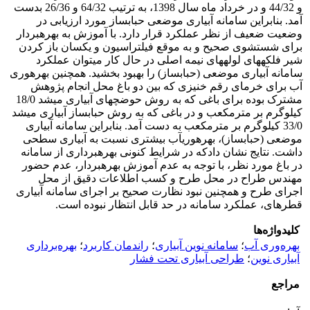
و 44/32 و در خرداد ماه سال 1398، به ترتیب 64/32 و 26/36 بدست
آمد. بنابراین سامانه آبیاری موضعی حباب­ساز مورد ارزیابی در
وضعیت ضعیف از نظر عملکرد قرار دارد. با آموزش به بهره­بردار
برای شستشوی صحیح و به موقع فیلتراسیون و یکسان باز کردن
شیر فلکه­های لوله­های نیمه اصلی در حال کار می­توان عملکرد
سامانه آبیاری موضعی (حباب­ساز) را بهبود بخشید. همچنین بهره­وری
آب برای خرمای رقم خنیزی که بین دو باغ محل انجام پژوهش
مشترک بوده برای باغی که به روش حوضچه­ای آبیاری می­شد 18/0
کیلوگرم بر متر­مکعب و در باغی که به روش حباب­ساز آبیاری می­شد
33/0 کیلوگرم بر متر­مکعب به دست آمد. بنابراین سامانه آبیاری
موضعی (حباب­ساز)، بهره­وری­آب بیشتری نسبت به آبیاری سطحی
داشت. نتایج نشان دادکه در شرایط کنونی بهره­برداری از سامانه
در باغ مورد نظر، با توجه به عدم آموزش بهره­بردار، عدم حضور
مهندس طراح در محل طرح و کسب اطلاعات دقیق از محل
اجرای طرح و همچنین نبود نظارت صحیح بر اجرای سامانه آبیاری
قطره­ای، عملکرد سامانه در حد قابل انتظار نبوده است.
کلیدواژه‌ها
بهره‌وری آب
؛
سامانه نوین آبیاری
؛
راندمان کاربرد
؛
بهره‌برداری
آبیاری نوین
؛
طراحی آبیاری تحت فشار
مراجع