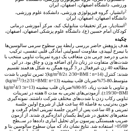
ورزشی، دانشگاه اصفهان، اصفهان، ایران
2
دانشیار، گروه فیزیولوژی ورزشی، دانشکدة علوم ورزشی،
دانشگاه اصفهان، اصفهان، ایران
3
استادیار، مرکز تحقیقات متابولیک کبد، مرکز آموزشی درمانی
کودکان امام حسین (ع)، دانشگاه علوم پزشکی اصفهان، اصفهان،
چکیده
هدف پژوهش حاضر بررسی رابطة بین سطوح سرمی سالوسین‌ها
با نیمرخ لیپیدی، مقاومت انسولینی آمادگی قلبی تنفسی، ترکیب
بدنی و درصد چربی بدن متعاقب یک دوره تمرینات تناوبی منتخب با
شدت‌های متفاوت در زنان دارای اضافه ‌وزن و چاق بود. در این
مطالعه 40 زن غیرفعال در 3 گروه همگن به شکل هدفمند تقسیم
2
شدند: کنترل (14=n ؛ kg/m
8/2± 2/30=BMI)؛ تمرین تناوبی با شدت
23
متوسط،80-75%ضربان قلب بیشینه (13=n ؛kg/m
/3±2/31=BMI)
2
و تناوبی با شدت زیاد، 95-90%ضربان قلب بیشینه (13=n؛ kg/m
4/3
±19/30=BMI). آزمودنی‌های تجربی به مدت 8 هفته در تمرینات
تناوبی رکاب زدن با شدت‌های مختلف شرکت داشتند. نمونه‌گیری
خون به‌ترتیب به فاصلة 48 ساعت قبل از شروع اولین جلسة
تمرینی و 48 ساعت پس از آخرین جلسة تمرینی انجام گرفت و
متغیرهای تحقیق در شرایط یکسان اندازه‌گیری شدند. از آزمون‌
ضریب همبستگی پیرسون برای تحلیل آماری داده‌ها در ســطح
05/0P< استفاده شد. نتایج نشان داد که میان سطوح سالوسین بتا و