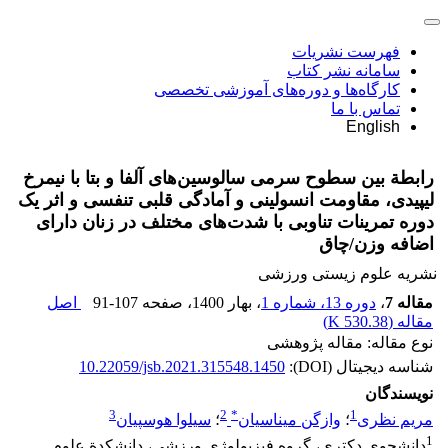
فهرست نشریات
سامانه نشر کتاب
کارگاه‌ها و دوره‌های آموزشی تخصصی
تماس با ما
English
رابطة بین سطوح سرمی سالوسین‌های آلفا و بتا با نیمرخ
لیپیدی، مقاومت انسولینی و آمادگی قلبی تنفسی و اثر یک
دوره تمرینات تناوبی با شدت‌های مختلف در زنان دارای
اضافه وزن/چاق
نشریه علوم زیستی ورزشی
مقاله 7
،
دوره 13، شماره 1
، بهار 1400
، صفحه
91-107
اصل
مقاله (
530.38 K
)
نوع مقاله: مقاله پژوهشی
شناسه دیجیتال (DOI):
10.22059/jsb.2021.315548.1450
نویسندگان
3
2
*
1
مریم نظری
؛
وازگن میناسیان
؛
سیلوا هوسپیان
1
دانشجوی دکتری، گروه فیزیولوژی ورزشی، دانشکدة علوم