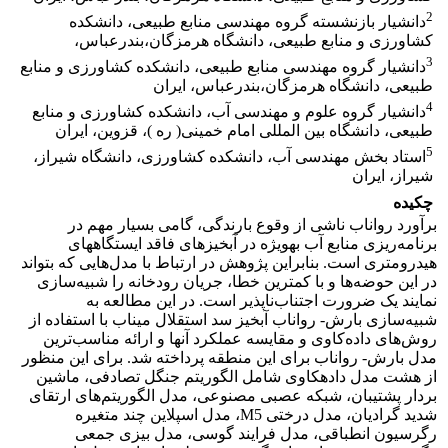
2
دانشیار بازنشسته گروه مهندسی منابع طبیعی، دانشکده
کشاورزی و منابع طبیعی، دانشگاه هرمزگان،بندرعباس،
3
دانشیار گروه مهندسی منابع طبیعی، دانشکده کشاورزی و منابع
طبیعی، دانشگاه هرمزگان،بندرعباس، ایران
4
دانشیار گروه علوم و مهندسی آب، دانشکده کشاورزی و منابع
طبیعی، دانشگاه بین المللی امام خمینی( ره )، قزوین، ایران
5
استاد بخش مهندسی آب، دانشکده کشاورزی، دانشگاه شیراز،
شیراز، ایران
چکیده
برآورد رواناب ناشی از وقوع بارندگی، گامی بسیار مهم در
برنامه‌ریزی منابع آب به­ویژه در آبخیزهای فاقد ایستگاه­های
هیدرومتری است. بنابراین پژوهش در ارتباط با مدل‌هایی که بتواند
در این حوضه‌ها و با کمترین خطا، جریان رودخانه را شبیه‌سازی
نمایند یک ضرورت اجتناب‌ناپذیر است. در این مطالعه به
شبیه‌سازی بارش- رواناب آبخیز سد استقلال میناب با استفاده از
روش‌های داده‌کاوی و مقایسه عملکرد آنها و ارائه مناسب‌ترین
مدل بارش- رواناب برای این منطقه پرداخته شد. برای این منظور
از هشت مدل داده­کاوی شامل الگوریتم جنگل تصادفی، ماشین
بردار پشتیبان، شبکه عصبی مصنوعی، مدل الگوریتم‌های ارتقای
شدید گرادیان، مدل درختی M5، مدل اسپلاین چند متغیره
رگرسیون انطباقی، مدل فرایند گوسی، مدل بیزی جمعی