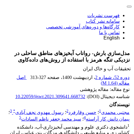
فهرست نشریات
سامانه نشر کتاب
کارگاه‌ها و دوره‌های آموزشی تخصصی
تماس با ما
English
مدل‌سازی بارش- رواناب آبخیزهای مناطق ساحلی در
نزدیکی تنگه هرمز با استفاده از روش‌های داده‌کاوی
تحقیقات آب و خاک ایران
دوره 52، شماره 2
، اردیبهشت 1400
، صفحه
313-327
اصل
مقاله (
1.64 M
)
نوع مقاله: مقاله پژوهشی
شناسه دیجیتال (DOI):
10.22059/ijswr.2021.309641.668732
نویسندگان
3
*
2
1
مجتبی محمدی
؛
حسن وقارفرد
؛
رسول مهدوی نجف آبادی
؛
5
4
پیمان دانش کار آراسته
؛
سید محمد جعفر ناظم السادات
1
دانشجوی دکتری علوم و مهندسی آبخیزداری-آب، دانشکده
کشاورزی و منابع طبیعی، دانشگاه هرمزگان، بندرعباس، ایران