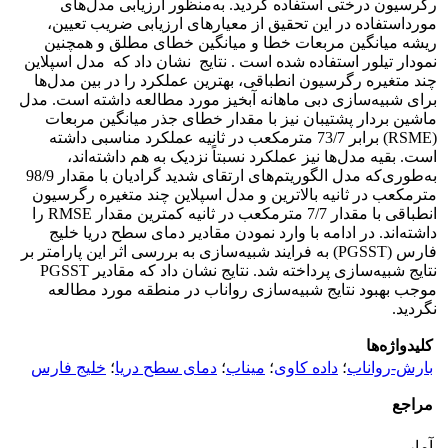
رگرسیون درختی استفاده گردید. به‌منظور ارزیابی مدل‌های
مورداستفاده در این تحقیق از معیارهای ارزیابی ضریب تعیین،
ریشه میانگین مربعات خطا و میانگین خطای مطلق و همچنین
نمودار تیلور استفاده شده است . نتایج نشان داد که مدل اسپلاین
چند متغیره رگرسیون انطباقی، بهترین عملکرد را در بین مدل‌ها
برای شبیه‌سازی دبی ماهانه آبخیز مورد مطالعه داشته است. مدل
ماشین بردار پشتیبان نیز با مقدار خطای جذر میانگین مربعات
(RSME) برابر 73/7 مترمکعب در ثانیه عملکرد مناسبی داشته
است. بقیه مدل‌ها نیز عملکرد نسبتاً نزدیک به هم داشته‌اند،
به‌طوری‌که مدل الگوریتم‌های ارتقای شدید گرادیان با مقدار 98/9
مترمکعب در ثانیه بالاترین و مدل اسپلاین چند متغیره رگرسیون
انطباقی با مقدار 7/7 مترمکعب در ثانیه کمترین مقدار RMSE را
داشته‌اند. در ادامه با وارد نمودن مقادیر دمای سطح دریا خلیج
فارس (PGSST) به فرایند شبیه‌سازی به بررسی اثر این پارامتر بر
نتایج شبیه‌سازی پرداخته شد. نتایج نشان داد که مقادیر PGSST
موجب بهبود نتایج شبیه‌سازی رواناب در منطقه مورد مطالعه
نگردید.
کلیدواژه‌ها
بارش-رواناب
؛
داده کاوی
؛
میناب
؛
دمای سطح دریا
؛
خلیج فارس
مراجع
آمار