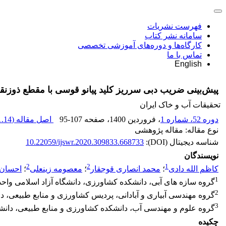
فهرست نشریات
سامانه نشر کتاب
کارگاه‌ها و دوره‌های آموزشی تخصصی
تماس با ما
English
پیش‌بینی ضریب دبی سرریز کلید پیانو قوسی با مقطع ذوزنقه
تحقیقات آب و خاک ایران
دوره 52، شماره 1
، فروردین 1400
، صفحه
95-107
اصل مقاله (
.14 M
نوع مقاله: مقاله پژوهشی
شناسه دیجیتال (DOI):
10.22059/ijswr.2020.309833.668733
نویسندگان
2
2
1
کاظم الله دادی
؛
محمد انصاری قوجقار
؛
معصومه زینعلی
؛
احسان 
1
گروه سازه های آبی، دانشکده کشاورزی، دانشگاه آزاد اسلامی واحد اه
2
گروه مهندسی آبیاری و آبادانی، پردیس کشاورزی و منابع طبیعی، دان
3
گروه علوم و مهندسی آب، دانشکده کشاورزی و منابع طبیعی، دانشگاه
چکیده