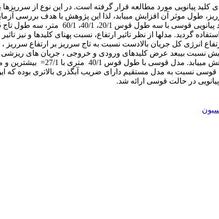
ید پیانویی مورد مطالعه قرار گرفته است. در این نوع از سرریزها ب
سرریز، طول موثر آن افزایش می­یابد، لذا این پژوهش با هدف بررسی آز
ت تمامی مدل­ها از جنس شیشه با ضخامت 10 میلی­متر استفاده گردید. مدل­ها از نظر تاثیر ارتفاع، نس
رتفاع انرژی کل جریان بالادست نسبت به تاج سرریز بر ارتفاع سرریز 
زایش نسبت بی­بعد عرض کلیدهای ورودی و خروجی ، جریان های ریزشی از 
 قوسی نسبت به مدل مستقیم دارای ضریب آبگذری بالاتری بوده که این 
یون