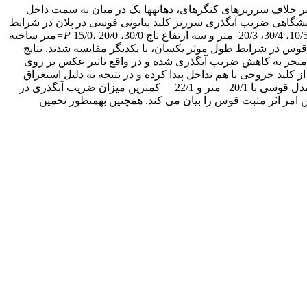
ر خلاف سرریزهای کنگره­ای، دهانه­ها یک در میان به سمت داخل
مایشگاهی ضریب آبگذری سرریز کلید پیانویی قوسی در پلان در شرایط
P=
متر ساخته
بت پهنای کلیدها و نیز تاثیر قوس در شرایط طول موثر یکسان، با یکدیگر مقایسه شدند. نتایج
، منجر به کاهش ضریب آبگذری شده و در واقع تاثیر عکس بر روی
کلید خروجی با هم تداخل پیدا کرده و در نتیجه به دلیل استغراق
موضعی، ضریب ابگذری سرریز کلید پیانویی قوسی در جریان آزاد کاهش می­یابد. مدل قوسی با طول قوس 40/1 متری با 27/1= بیشترین و مدل قوسی با 20/1 متر و 22/1 = کمترین میزان ضریب آبگذری در
امر اثر مثبت قوس را بیان می کند. همچنین به­منظور تخمین