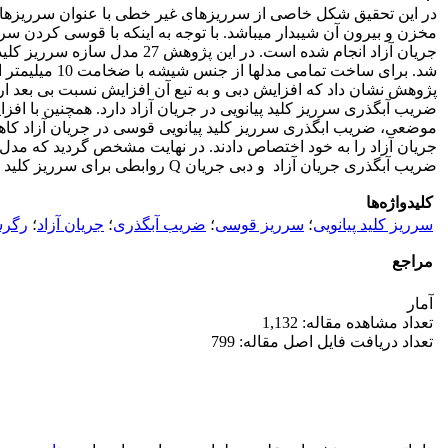
در این تحقیق شکل خاصی از سرریزهای غیر خطی با عنوان سرریزهای کل
مخزن و بیرون آن شیب­دار می­باشد. با توجه به اینکه با قوسی کردن 
جریان آزاد انجام شده است. در این پژوهش 27 مدل سازه سرریز کلید پیانویی قوسی با سه طول قوس 20/1، 40/1، 60/1 متر، سه طول تاج 10/5، 30/4، 20/3 متر و سه ارتفاع تاج 30/0، 20/0 ،15/0
شد. برای ساخ
پژوهش نشان داد که افزایش دبی و به تبع آن افزایش نسبت بی بعد ا
ضریب آبگذری سرریز کلید پیانویی در جریان آزاد دارد. همچنین با اف
جریان آزاد را به خود اختصاص دادند. در نهایت مشخص گردید که مدل
ضریب آبگذری جریان آزاد و دبی جریان Q روابطی برای سرریز کلید پیانویی در حالت قوسی ارائه شد.
کلیدواژه‌ها
سرریز کلید پیانویی
؛
سرریز قوسی
؛
ضریب آبگذری
؛
جریان آزاد
؛
رگرس
مراجع
آمار
تعداد مشاهده مقاله: 1,132
تعداد دریافت فایل اصل مقاله: 799