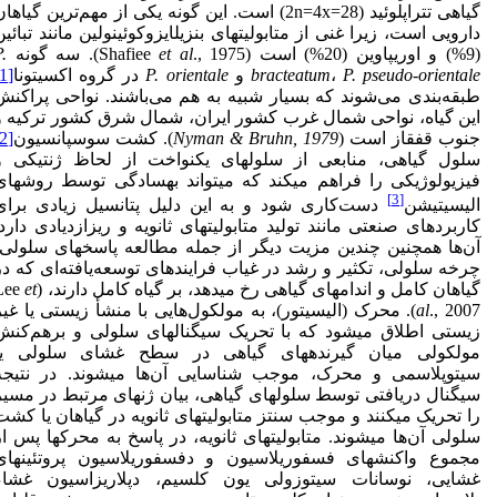
گیاهی تتراپلوئید (2n=4x=28) است. این گونه یکی از مهم‌ترین گیاها
دارویی است، زیرا غنی از متابولیت­های بنزیل­ایزوکوئینولین مانند تبائین
(9%) و اوریپاوین (20%) است (Shafiee
., 1975). سه گونه
et al
.
orientale
-
P. pseudo
،
bracteatum
و
P. orientale
در گروه اکسیتونا
[1]
طبقه‌بندی می‌شوند که بسیار شبیه به هم می‌باشند. نواحی پراکنش
این گیاه، نواحی شمال غرب کشور ایران، شمال شرق کشور ترکیه و
جنوب قفقاز است (
Nyman & Bruhn, 1979
). کشت سوسپانسیون
[2]
سلول گیاهی، منابعی از سلول­های یکنواخت از لحاظ ژنتیکی و
فیزیولوژیکی را فراهم می­کند که می­تواند به­سادگی توسط روش­های
[3]
الیسیتیشن
دست‌کاری شود و به این دلیل پتانسیل زیادی برای
کاربردهای صنعتی مانند تولید متابولیت­های ثانویه و ریزازدیادی دارد.
آن‌ها همچنین چندین مزیت دیگر از جمله مطالعه پاسخ­های سلولی،
چرخه سلولی، تکثیر و رشد در غیاب فرایندهای توسعه‌یافته‌ای که در
گیاهان کامل و اندام­های گیاهی رخ می­دهد، بر گیاه کامل دارند، (Lee
et
al
., 2007). محرک (الیسیتور)، به مولکول‌هایی با منشأ زیستی یا غیر
زیستی اطلاق می­شود که با تحریک سیگنال­های سلولی و برهم‌کنش
مولکولی میان گیرنده­های گیاهی در سطح غشای سلولی یا
سیتوپلاسمی و محرک، موجب شناسایی آن‌ها می­شوند. در نتیجه
سیگنال دریافتی توسط سلول­های گیاهی، بیان ژن­های مرتبط در مسیر
را تحریک می­کنند و موجب سنتز متابولیت­های ثانویه در گیاهان یا کشت
سلولی آن‌ها می­شوند. متابولیت­های ثانویه، در پاسخ به محرک­ها پس از
مجموع واکنش­های فسفوریلاسیون و دفسفوریلاسیون پروتئین­های
غشایی، نوسانات سیتوزولی یون کلسیم، دپلاریزاسیون غشاء