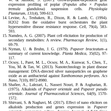
expression profiling of poplar (
Populus alba
×
Populus
tremula
glandulosa) suspension cells.
Physiologia
Plantarum
,
131
(4), 599-613.
Levine, A., Tenhaken, R., Dixon, R. & Lamb, C. (1994).
H2O2 from the oxidative burst orchestrates the plant
hypersensitive disease resistance response.
Cell
, 79(4), 583-
593.
Namdeo, A. G. (2007). Plant cell elicitation for production of
secondary metabolites: A review.
Pharmacogn Review
, 1(1),
69-79.
Nyman, U. & Bruhn, J. G. (1979).
Papaver bracteatum
–a
summary of current knowledge.
Planta
Medica
, 35(02), 97-
117.
Ocsoy, I., Paret, M. L., Ocsoy, M. A., Kunwar, S., Chen, T.,
You, M. & Tan, W. (2013). Nanotechnology in plant disease
management: DNA-directed silver nanoparticles on graphene
oxide as an antibacterial against
Xanthomonas
perforans
.
Acs
Nano
, 7(10), 8972-8980.
Shafiee, A., Lalezari, I., Nasseri Nouri, P. & Asgharian, R.
(1975). Alkaloids of
Papaver
orientale
and
Papaver
pseudo
orientale
.
Journal of Pharmaceutical Sciences
, 64(9), 1570-
1572.
Shirvani, S. & Naghavi, M. (2017). Effect of nano elicitors on
alkaloids production and genes expression in
Papaver