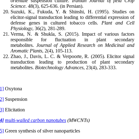
orientale
suspension culture.
Iranian Journal of field Crop
Science
. 48(3), 625-636. (in Persian).
Suzuki, K., Fukuda, Y. & Shinshi, H. (1995). Studies on
elicitor-signal transduction leading to differential expression of
defense genes in cultured tobacco cells.
Plant and Cell
Physiology
, 36(2), 281-289.
Verma, N. & Shukla, S. (2015). Impact of various factors
responsible for fluctuation in plant secondary
metabolites.
Journal of Applied Research on Medicinal and
Aromatic Plants
, 2(4), 105-113.
Zhao, J., Davis, L. C. & Verpoorte, R. (2005). Elicitor signal
transduction leading to production of plant secondary
metabolites.
Biotechnology Advances
, 23(4), 283-333.
1]
Oxytona
2]
Suspension
3]
Elicitation
4]
multi-walled carbon nanotubes
(MWCNTs)
5]
Green synthesis of silver nanoparticles