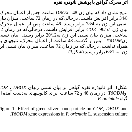
اثر محرک گرافن با پوشش نانوذره نقره
نتایج نشان داد که بیان ژن
DBOX
48 ساعت چس از اعمال محرک،
34/8 برابر افزایش داشت، درحالی‌که در زمان 72 ساعت، میزان بی
نسبی این ژن به 78/4 برابر رسید. 48 ساعت پس از اعمال محرک
بیان ژن
COR
96/57 برابر افزایش داشت، درحا
ساعت، میزان بیان نسبی این ژن به20/12 برابر رسید. بیان نس
ژن
T6ODM
پس از گذشت 48 ساعت از اعمال محرک، نتیجه­ای ب
همراه نداشت، درحالی‌که در زمان 72 ساعت، میزان بیان نسبی ای
ژن به 68/1 برابر رسید (شکل3).
شکل1- اثر نانوذره نقره گیاهی بر بیان نسبی ژن­های
DBOX
،
COR
و
T6ODM
در زمان 48 و 72 ساعت برای کالوس­های به‌دست آمده ا
گیاه
P. oreintale
Figure 1. Effect of green silver nano particle on
COR, DBOX
and
T6ODM
gene expressions in
P. orientale
L
.
suspension
culture.