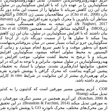
آنزیم دی­هیدروبنزوفنانتریدین اکسیداز، تبدیل دی­هیدروسنگوئینارین به
سنگوئینارین را بر عهده دارد که با افزایش سنگوئینارین در سلول،
بیان این ژن کاهش می‌یابد تا سلول­ها را از سمیت این ماده دور نگه
دارد (Cho
., 2008). در مطالعه‌بیان نسبی ژن
et al
DBOX
و آلکالوئید
متناظر آن، پاپاورین با محرک نانوذره نقره افزایش پیدا کرد (i
& Naghavi, 2017). این نتیجه، به معنای همبستگی مثبت بی
ژن
DBOX
و آلکالوئید متناظر آن است. همچنین Cho
et al.
بیان داشتند که با افزایش سنگوئینارین در سلول، بیان این ژن کاهش
پیدا می­کند تا سلول ها را از سمیت دورنگه دارد. از آن‌جا که
سنگوئینارین جزو ترکیبات بسیار سمی در میان بنزوفنانتریدین­هاست،
تجمع آن به‌طور موقت و با تغییر سریع انجام می­پذیرد و زمانی که
الیسیتور به محیط سلولی اضافه می­شود، سنگوئینارین افزایش
می‌یابد و با ترشح به محیط کشت سلولی، موجب افزایش دی­
هیدروسنگوئینارین در سلول می­شود. بنابراین و با توجه به این‌که در این
تحقیق، متابولیت­ها اندازه­گیری نشدند، می­توان با استناد به تحقیقات
پیشین این‌گونه پنداشت که محرک گرافن با پوشش نانوذره نقره،
برای بهره­برداری بیشتر از این متابولیت در شرایط
in vitro
کارایی
بیشتری داشته باشد.
COR
، آنزیم پیشین مسیر مورفین است که کدئینون را به کدئین
تبدیل می­کند (Huang
& Kutchan, 2000). این آنزیم همچنین در مسیر دیگری، مورفینان ر
به مورفین تبدیل می­کند (Beaudoin & Facchini, 2014). در این تحق
از بین محرک‌های مختلف، محرک نانوذره GO با پوشش نانوذره نق