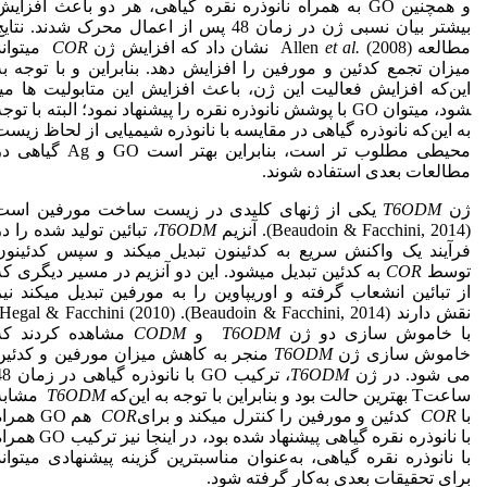
و همچنین GO به همراه نانوذره نقره گیاهی، هر دو باعث افزای
بیشتر بیان نسبی ژن در زمان 48 پس از اعمال محرک شدند. نتای
مطالعه‌ Allen
(2008) نشان داد که افزایش ژن
et al.
COR
می­تواند
میزان تجمع کدئین و مورفین را افزایش دهد. بنابراین و با توجه به
این‌که افزایش فعالیت این ژن، باعث افزایش این متابولیت ها می­
شود، می­توان GO با پوشش نانوذره نقره را پیشنهاد نمود؛ البته با توج
به این‌که نانوذره گیاهی در مقایسه با نانوذره شیمیایی از لحاظ زیست
محیطی مطلوب تر است، بنابراین بهتر است GO و Ag گیاه
مطالعات بعدی استفاده شوند.
ژن
T6ODM
یکی از ژن­های کلیدی در زیست ساخت مورفین است
(Beaudoin & Facchini, 2014). آنزیم
T6ODM
،
تبائین تولید شده را در
فرآیند یک واکنش سریع به کدئینون تبدیل می­کند و سپس کدئینون
توسط
COR
به کدئین تبدیل می­شود. این دو آنزیم در مسیر دیگری که
از تبائین انشعاب گرفته و اوریپاوین را به مورفین تبدیل می­کند نیز
با خاموش سازی دو ژن
T6ODM
و
CODM
مشاهده کردند که
خاموش سازی ژن
T6ODM
منجر به کاهش میزان مورفین و کدئین
می شود. در ژن
T6ODM
، ترکیب GO با نانوذره گی
ساعتT بهترین حالت بود و بنابراین با توجه به این‌که
T6ODM
مشابه
با
COR
کدئین و مورفین را کنترل می­کند و برای
COR
هم GO همرا
با نانوذره نقره گیاهی پیشنهاد شده بود، در اینجا نیز ترکیب
با نانوذره نقره گیاهی، به‌عنوان مناسب­ترین گزینه پیشنهادی می­تواند
برای تحقیقات بعدی به‌کار گرفته شود.