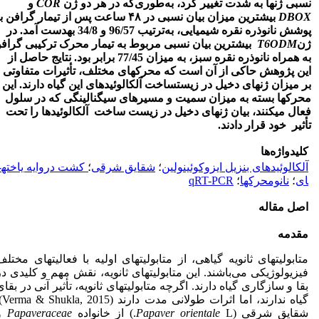
نسبی ژن­ها به شدت تغییر کرد، به‌طوری‌که در هر دو ژن
COR
و
DBOX
بیشترین میزان بیان نسبی در ۴۸ ساعت پس از تیمار گرافن ب
پوشش نانوذره نقره شیمیایی، به‌ترتیب 96/57 و 34/8 به­دست آمد. در
ژن
T6ODM
بیشترین بیان نسبی مربوط به تیمار محرک ترکیبی گراف
به همراه نانوذره نقره سبز، به میزان 77/45 برابر بود. نتایج حاصل از
این پژوهش حاکی از آن است که محرک­های مختلف، تأثیرات متفاوتی
بر میزان ژن­های دخیل در زیست­ساخت آلکالوئیدهای این گیاه دارند. این
محرک­ها بسته به میزان سمیت و مسیرهای سیگنالینگی که در سلول
فعال می­کنند، بیان ژن­های دخیل در زیست ساخت آلکالوئیدها را تحت
تأثیر خود قرار دادند.
کلیدواژه‌ها
آلکالوئیدهای بنزیل ایزوکوئینولین
؛
شقایق شرقی
؛
کشت دروایه یاخته­
ای
؛
نانومحرک­ها
؛
qRT-PCR
اصل مقاله
مقدمه
متابولیت­های ثانویه گیاهی، از متابولیت­های اولیه با فعالیت­های مختلف
فیزیولوژیکی می‌باشند. این متابولیت­های ثانویه، نقش مهم و کلیدی در
بقا و سازگاری گیاه دارند. اگرچه متابولیت­های ثانویه، تأثیر آنی در بقای
گیاه ندارند، اما اثرا
شقایق شرقی (
L.) از خانواده
Papaver orientale
Papaveraceae
و