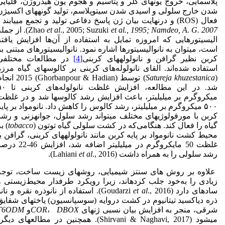
پلاسمایی، خروج یون­های کلر و پتاسیم و هجوم یون هیدروژن، قلیایی
شدن خارج سلولی و اسیدی شدن سیتوپلاسم، تولید گونه­های اکسیژن
فعال (ROS) و درنهایت بیان ژن­ پاسخ دفاعی تولید و تجمع می­یابند 
Namdeo, A. G. 2007
et al., 1995;
., 2005; Suzuki
et al
Zhao
). از جمله
الیسیتورهایی که امروزه تمایل به استفاده از آن‌ها افزایش یافته
است، می­توان به نانوالیسیتورها اشاره نمود. نانوالیسیتورهای مبتنی بر
کربن نظیر گرافن و نانولوله­های کربنی
[4]
در مطالعات مختلفی
استفاده شده‌اند. القای نانولوله‌های کربنی بر کالوس­های گیاه مرزه
(
Satureja khuzestanica
) توسط (Ghorbanpour & Hadian) 2015
شد. در این مطالعه، افزایش غلظت نانولو
میکروگرم بر میلی­لیتر، باعث افزایش رشد کالوس­ها شد و در غلظت
۵۰۰ میکروگرم بر میلی­لیتر، رشد کالوس را کاهش داد. نانومواد بر پایه
کربن با مورفولوژی­های مختلف می­تواند رشد سلول، جوانه­زنی و رشد
گیاه را فعال کند. هنگامی‌که در کشت سلولی گیاه توتون (
tobacco
) ب
محیط کشت نانومواد بر پایه کربن مانند نانولوله­های کربنی، گرافن با
غلظت 50 مایکرو­گرم در میلی­لیتر اضافه شد، افزایش 46
رشد سلولی را به همراه داشت (Lahiani
., 2016).
et al
علاوه بر روش های سنتز شیمیایی، روش­های زیست ساخت، توجه
زیادی را به‌خود جلب کرده­اند، زیرا رویکرد طرفدار محیط‌زیستی و
ساده­ای دارد (Goudarzi
et al
., 2016). استفاده از نانوذره نقره و نان
ذره دی­اکسید تیتانیوم در کشت دروایه (سوسپانسیون) یاخته­ای شقایق
شرقی، منجر به افزایش بیان نسبی ژن­های
DBOX
،
COR
و
T6ODM
می­شود (Shirvani & Naghavi, 2017). همچنین در مطالعه­ای دیگر