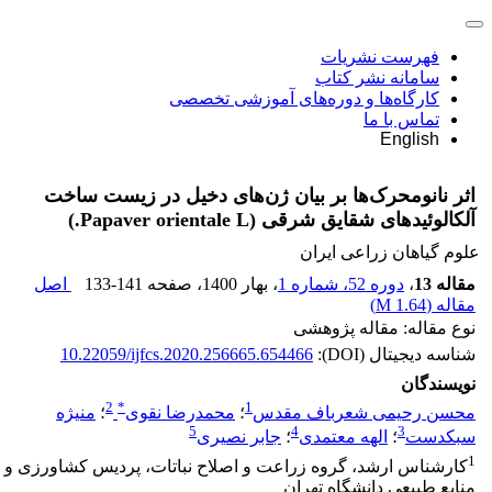
فهرست نشریات
سامانه نشر کتاب
کارگاه‌ها و دوره‌های آموزشی تخصصی
تماس با ما
English
اثر نانومحرک‌ها بر بیان ژن‌های دخیل در زیست ساخت
آلکالوئیدهای شقایق شرقی (Papaver orientale L.)
علوم گیاهان زراعی ایران
مقاله 13
،
دوره 52، شماره 1
، بهار 1400
، صفحه
133-141
اصل
مقاله (
1.64 M
)
نوع مقاله: مقاله پژوهشی
شناسه دیجیتال (DOI):
10.22059/ijfcs.2020.256665.654466
نویسندگان
2
*
1
محسن رحیمی شعرباف مقدس
؛
محمدرضا نقوی
؛
منیژه
5
4
3
سبکدست
؛
الهه معتمدی
؛
جابر نصیری
1
کارشناس ارشد، گروه زراعت و اصلاح نباتات، پردیس کشاورزی و
منابع طبیعی دانشگاه تهران