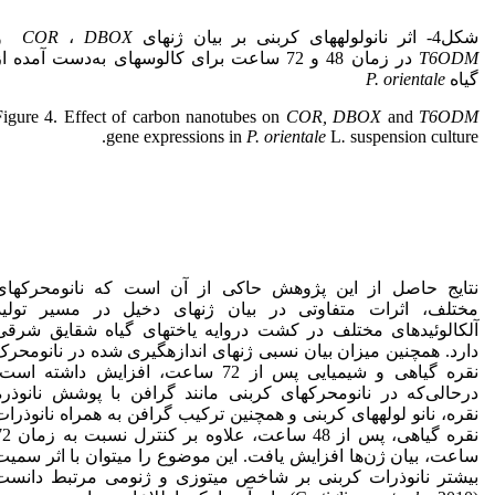
شکل4- اثر نانولوله­های کربنی بر بیان ژن­های
DBOX
،
COR
و
T6ODM
در زمان 48 و 72 ساعت برای کالوس­های به‌دست آمده ا
گیاه
P. orientale
Figure 4. Effect of carbon nanotubes on
COR, DBOX
and
T6ODM
gene expressions in
P. orientale
L
.
suspension
culture.
نتایج حاصل از این پژوهش حاکی از آن است که نانومحرک­های
مختلف، اثرات متفاوتی در بیان ژن­های دخیل در مسیر تولید
آلکالوئیدهای مختلف در کشت دروایه یاخته­ای گیاه شقایق شرقی
دارد. همچنین میزان بیان نسبی ژن­های اندازه­گیری شده در نانومحرک
نقره گیاهی و شیمیایی پس از 72 ساعت، افزایش داشته است
درحالی‌که در نانومحرک­های کربنی مانند گرافن با پوشش نانوذره
نقره، نانو لوله­های کربنی و همچنین ترکیب گرافن به همراه نانوذرات
نقره گیاهی، پس از 48 ساعت، علاوه بر 
ساعت، بیان ژن‌ها افزایش یافت. این موضوع را می­توان با اثر سمیت
بیشتر نانوذرات کربنی بر شاخص میتوزی و ژنومی مرتبط دانست