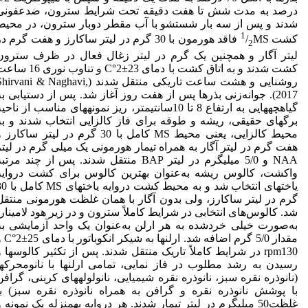
درصد به مدت شش تا هفت دقیقه تحت شرایط سترون، ضدعفونی
شدند و پس از سه بار شستشو با آب مقطر دوبار سترون، در محیط
1
کشت
/
MS فاقد هورمون با 30 گرم در لیتر ساکارز و هفت گرم د
2
لیتر آگار و همچنین یک گرم در لیتر زغال فعال در ظرف سترون
کشت شدند و به اتاق کشت با دمای C°2±23 و تناوب نوری 
روشنایی و هشت ساعت تاریکی منتقل شدند (hirvani & Naghavi
2017). جوانه‌زنی بذرها پس از هفت روز آغاز شد. پس از دست­یابی به
گیاهچه­هایی به ارتفاع 8 تا 10سانتی­متر، ریز نمونه­های مناسب از ناحی
برگ­های حقیقی، ریشه و طوقه برای فاز کال­زایی انتخاب شدند و به
محیط کال­زایی، یعنی محیط MS کامل با 30 گرم در لیتر ساکارز
هفت گرم در لیتر آگار به همراه تیمار هورمونی یک میلی گرم در لیتر
NAA و 5/0 میلی­گرم در لیتر BAP منتقل شدند. پس از چند مرتب
واکشت، کالوس ریشه به‌عنوان بهترین کالوس برای کشت دروایه
یاخته­ای انتخاب شد و به محیط کشت دروایه
گرم در لیتر ساکارز، ولی بدون آگار با همان غلظت هورمونی منتقل
شد. کالوس‌های انتخابی در شرایط کاملاً سترون و در زیر هود لامینار،
به‌صورت خیلی خردشده به هر ارلن به‌عنوان یک واحد آزمایشی به
مقدار 5/0 گرم اضافه شد. ارلن­ها به
rpm130 در شرایط کاملاً تاریک منتقل شدند. پس از تکثیر کالوس­ها و
رسیدن به رشد مطلوب در فاز نمایی، تمامی ارلن­ها با نانومحرک­ها
(نانوذره نقره سبز، نانوذره نقره شیمیایی، نانولوله­های کربنی، گرافن
با پوشش نانوذره نقره و گرافن به همراه نانوذره نقره سبز) با
غلظت50 میلی­گرم در لیتر تیمار شدند. هر دروایه به­منزله یک نمونه 