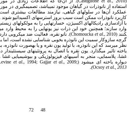
(Castiglione
et al
., 2010). از آن‌جا که اطلاعات زیادی در مورد
استفاده از نانوذرات در گیاهان موجود نمی­باشد، تصمیم­گیری در مورد
عملکرد آن‌ها در سلول­های گیاهی، نیازمند مطالعات بیشتری است.
کاربرد نانوذرات ممکن است سبب بروز استرس­های اکسیداتیو شوند و
با آزادسازی رادیکال­های اکسیژن، خسارت­هایی را به مولکول­های زیستی
وارد سازند؛ همچنین خود این ذرات نیز یون­هایی را به محیط وارد می­
کنند (Chomoucka
et al
., 2010). نانو نقره، فعالیت ضد میکروبی دارد
گرچه سازوکار سمیت این نانوذره بخوبی شناسایی نشده است، اما به
نظر می­رسد که این نانوذره، با تولید یون نقره و یا به­صورت نانوذره، بر
یاخته تاثیر می­گذارد. یون نقره با اتصال به پروتئین­های سیستئین­دار در
غشا، پلاسمایی، منجر به آسیب­های فیزیولوژیکی و بیوشیمیایی غشا و
دیواره یاخته ای می­شود (Levine
., 2009;
et al
., 1994; Gajjar
et al
).
Ocsoy
et al., 2013
72
48