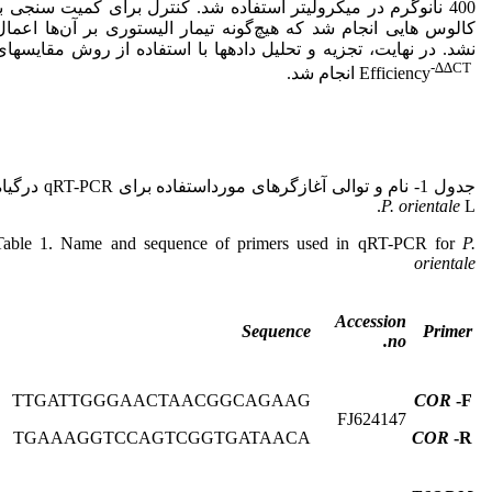
400 نانوگرم در میکرولیتر استفاده شد. کنترل برای کمیت سنجی با
کالوس هایی انجام شد که هیچ‌گونه تیمار الیستوری بر آن‌ها اعمال
نشد. در نهایت، تجزیه ­و تحلیل داده­ها با استفاده از روش مقایسه­ای
-
∆∆CT
Efficiency
انجام شد.
جدول 1- نام و توالی آغازگرهای مورداستفاده برای qRT-PCR درگیاه
P. orientale
L.
Table 1. Name and sequence of primers used in qRT-PCR for
P.
orientale
Accession
Sequence
Primer
no.
TTGATTGGGAACTAACGGCAGAAG
COR
-F
FJ624147
TGAAAGGTCCAGTCGGTGATAACA
COR
-R