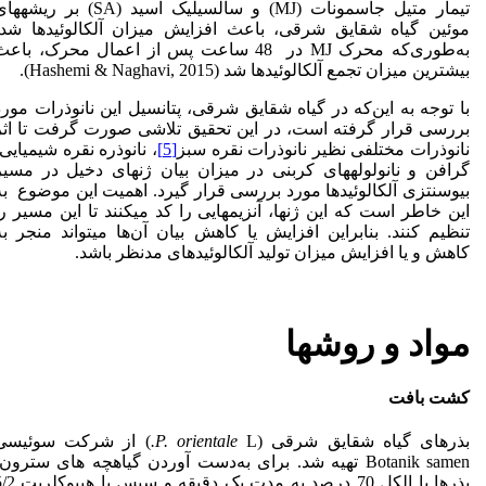
تیمار متیل جاسمونات (MJ) و سالسیلیک اسید (SA) بر ریشه­
موئین گیاه شقایق شرقی، باعث افزایش میزان آلکالوئیدها شد،
به‌طوری‌که محرک MJ در 48 ساعت پس از اعمال محرک، باع
بیشترین میزان تجمع آلکالوئیدها شد (Hashemi & Naghavi, 2015).
با توجه به این‌که در گیاه شقایق شرقی، پتانسیل این نانوذرات مورد
بررسی قرار گرفته است، در این تحقیق تلاشی صورت گرفت تا اثر
نانوذرات مختلفی نظیر نانوذرات نقره سبز
[5]
، نانوذره نقره شیمیایی،
گرافن و نانولوله­های کربنی در میزان بیان ژن­های دخیل در مسیر
بیوسنتزی آلکالوئیدها مورد بررسی قرار گیرد. اهمیت این موضوع به
این خاطر است که این ژن­ها، آنزیم­هایی را کد می­کنند تا این مسیر را
تنظیم کنند. بنابراین افزایش یا کاهش بیان آ‌ن‌ها می­تواند منجر به
کاهش و یا افزایش میزان تولید آلکالوئیدهای مدنظر باشد.
مواد و روش­ها
کشت بافت
بذرهای گیاه شقایق شرقی (
L
P. orientale
.
) از شرکت سوئیسی
Botanik samen تهیه شد. برای به‌دست آوردن گیاهچه های سترون
بذرها با الکل 70 درصد به مدت یک دقیقه و سپ