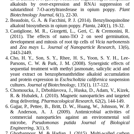
alkaloids by over‐expression and RNAi suppression of
salutaridinol 7‐O‐acetyltransferase in opium poppy.
Plant
Biotechnology Journal
, 6(1), 22-30.
Beaudoin, G. A. & Facchini, P. J. (2014). Benzylisoquinoline
alkaloid biosynthesis in opium poppy.
Planta
, 240(1), 19-32.
Castiglione, M. R., Giorgetti, L., Geri, C. & Cremonini, R.
(2011). The effects of nano-TiO 2 on seed germination,
development and mitosis of root tip cells of
Vicia narbonensis
and
Zea mays
L.
Journal of Nanoparticle Research
, 13(6),
2443-2449.
Cho, H. Y., Son, S. Y., Rhee, H. S., Yoon, S. Y. H., Lee-
Parsons, C. W. & Park, J. M. (2008). Synergistic effects of
sequential treatment with methyl jasmonate, salicylic acid and
yeast extract on benzophenanthridine alkaloid accumulation
and protein expression in
Eschscholtzia
californica
suspension
cultures.
Journal of Biotechnology
, 135(1), 117-122.
Chomoucka, J., Drbohlavova, J., Huska, D., Adam, V., Kizek,
R. & Hubalek, J. (2010). Magnetic nanoparticles and targeted
drug delivering.
Pharmacological Research
, 62(2), 144-149.
Gajjar, P., Pettee, B., Britt, D. W., Huang, W., Johnson, W. P.
& Anderson, A. J. (2009). Antimicrobial activities of
commercial nanoparticles against an environmental soil
microbe,
Pseudomonas putida
Journal of Biological
Engineering
, 3(1), 9.
Ghorbanpour, M. & Hadian, J. (2015). Multi-walled carbon