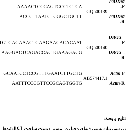
T6ODM
AAAACTCCCAGTGCCTCTCA
-F
GQ500139
ACCCTTAATCTCGGCTGCTT
T6ODM
-R
DBOX
-
TGTGAGAAACTGAAGAACACACAAT
F
GQ500140
AAGGACTCAGACCACTGAAAGACG
DBOX
-
R
GCAATCCTCCGTTTGAATCTTGCTG
Actin
-F
AB574417.1
AATTTCCCGTTCCGCAGTGGTG
Actin
-R
نتایج و بحث
بررسی بیان نسبی ژن­های دخیل در مسیر زیست ساخت آلکالوئیدها