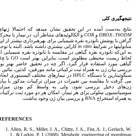
نتیجه­گیری کلی
نتایج به‌دست آمده در این تحقیق نشان می­دهد که احتمالا ژن­های
T6ODM
،
DBOX
و
COR
و آلکالوئیدهای متناظر آن­، در تیمار با محرک
گرافن با پوشش نانوذره نقره شیمیایی برای بهره­برداری بیشتر از این
متابولیت­ها در شرایط
in vitro
کارایی بیشتری داشته باشد. البته با توجه
به این‌که نانوذره نقره گیاهی در مقایسه با نانوذره نقره شیمیایی از
لحاظ زیست محیطی مطلوب­تر است، بنابراین ب
گیاهی مورد استفاده قرار گیرد. اگر چه در تحقیق حاضر بهتر بود
بررسی بیان ژن به همراه ثبت ترکیباتی مانند مورفین، کدئین، تبائین و
سنگوئینارین با دستگاه HPLC در تیمارهای مختلف الیسیتوری انجا
می گرفت تا مقایسه بین تغییرات در میزان ترکیبات مذکور با بیان
ژن‌های دخیل بررسی شود، ولی به واسط کم بودن میزان
سوسپانسیون سلولی برای هر تیمار، امکان هر دو مورد ثبت ترکیبات
به همراه استخراج RNA و بررسی بیان ژن وجود نداشت.
REFERENCES
Allen, R. S., Miller, J. A., Chitty, J. A., Fist, A. J., Gerlach, W.
L. & Larkin, P. J. (2008). Metabolic engineering of morphinan