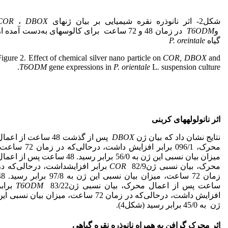
شکل2- اثر نانوذره نقره شیمیایی بر بیان ژن­های
DBOX
،
COR
و
T6ODM
در زمان 48 و 72 ساعت برای کالوس­های به‌دست آمده ا
گیاه
P. oreintale
Figure 2. Effect of chemical silver nano particle on
COR, DBOX
and
T6ODM
gene expressions in
P. orientale
L
.
suspension
culture.
اثر نانولوله­های کربنی
نتایج نشان داد که بیان ژن
DBOX
پس از گذشت 48 ساعت از اعما
محرک، 096/1 برابر افزایش داشت، درحالی‌که در زمان 72
میزان بیان نسبی این ژن به 56/0 برابر رسید. 48 ساعت پس از اعم
محرک، بیان نسبی ژن
COR
82/9 برابر افزایشداشت، درحالی‌که در
زمان 72 ساعت، میزان بیان نسبی این ژن 
ساعت پس از اعمال محرک، بیان نسبی ژن
T6ODM
83/22 براب
افزایش داشت، درحالی‌که در زمان 72 ساعت، میزان بیان نسبی ای
ژن به 45/0 برابر رسید (شکل4).
اثر محرک گرافن به همراه نانوذره نقره گیاهی