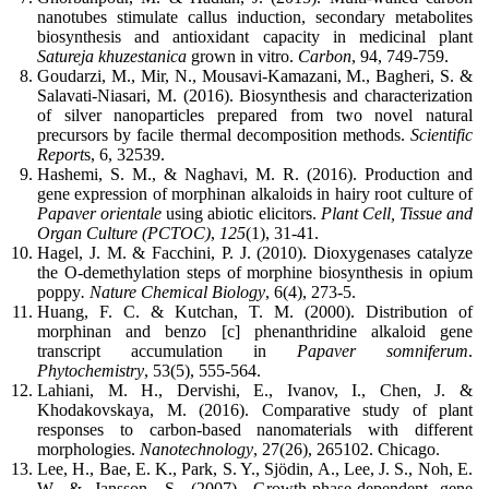
nanotubes stimulate callus induction, secondary metabolites
biosynthesis and antioxidant capacity in medicinal plant
Satureja
khuzestanica
grown in vitro.
Carbon
, 94, 749-759.
Goudarzi, M., Mir, N., Mousavi-Kamazani, M., Bagheri, S. &
Salavati-Niasari, M. (2016). Biosynthesis and characterization
of silver nanoparticles prepared from two novel natural
precursors by facile thermal decomposition methods.
Scientific
Report
s, 6, 32539.
Hashemi, S. M., & Naghavi, M. R. (2016). Production and
gene expression of morphinan alkaloids in hairy root culture of
Papaver orientale
using abiotic elicitors.
Plant Cell, Tissue and
Organ Culture (PCTOC)
,
125
(1), 31-41.
Hagel, J. M. & Facchini, P. J. (2010). Dioxygenases catalyze
the O-demethylation steps of morphine biosynthesis in opium
poppy
. Nature Chemical Biology
, 6(4), 273-5.
Huang, F. C. & Kutchan, T. M. (2000). Distribution of
morphinan and benzo [c] phenanthridine alkaloid gene
transcript accumulation in
Papaver
somniferum
.
Phytochemistry
, 53(5), 555-564.
Lahiani, M. H., Dervishi, E., Ivanov, I., Chen, J. &
Khodakovskaya, M. (2016). Comparative study of plant
responses to carbon-based nanomaterials with different
morphologies.
Nanotechnology
, 27(26), 265102. Chicago.
Lee, H., Bae, E. K., Park, S. Y., Sjödin, A., Lee, J. S., Noh, E.
W. & Jansson, S. (2007). Growth‐phase‐dependent gene