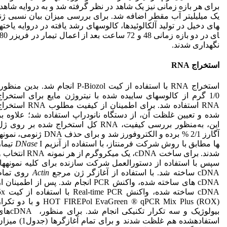
برای هر بازه زمانی نیز یک شاهد در نظر گرفته شد و به دروایه شاهد،
یک میلی­لیتر آب مقطر اضافه شد. برای بررسی میزان بیان نسبی ژن­
های دخیل در تولید آلکالوئیدها، کالوس­های رشد یافته در دروایه یاخته­
نگهداری شدند.
استخراج RNA
استخراج RNA با استفاده از کیت P-Biozol انجام شد. بدین منظو
1/0 گرم از کالوس­های ساییده شده با نیتروژن مایع برای استخراج
RNA استفاده شد. برای اطمینان از کیفیت مطلوب RNA اس
شده و تعیین غلظت آن، از دستگاه نانودراپ استفاده شد؛ علاوه بر
این، به‌منظور بررسی کیفیت، RNA کل استخراج شده بر روی ژ
ها مطابق با روش شرکت فرمنتاز، با استفاده از آنزیم
DNase
I تیما
شدند. برای ساخت cDNA، یک میکروگرم از هر نمونه RNA انت
سپس با استفاده از دستورالعمل شرکت سازنده برای کلیه نمونه­ها،
cDNA ساخته شد. با استفاده از آغازگر ژن مرجع
Actin
روی تمام
cDNA های ساخته شده، واکنش PCR انجام شد. پس از اطمینان ا
cDNA ساخته شده، واکنش Real-time PCR
HOT FIREPol EvaGreen ® qPCR Mix Plus (ROX) و با دو تک
بیولوژیک و سه تکرار تکنیکی انجام شد. برای من
استفاده­شده هم غلظت شدند و برای تمام آغازگرها (جدول1