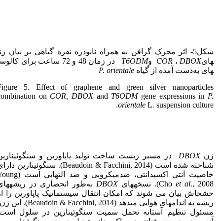
های
DBOX
،
COR
و
T6ODM
در زمان 48 و 72 ساعت برای کالوس­
های به‌دست آمده از گیاه
P. orientale
Figure 5. Effect of graphene and green silver nanoparticles
combination on
COR, DBOX
and
T6ODM
gene expressions in
P.
orientale
L
.
suspension
culture.
ژن
DBOX
در مسیر زیست ساخت تولید پاپاورین و سنگوئینارین
شناخته شده است (Beaudoin & Facchini, 2014). سنگوئینارین دار
خاصیت آنتی اکسیدانتی، ضدمیکروبی و ضد التهابی است
., 2008). نسخه­های
et al
Cho
DBOX
به‌طور انحصاری در ریشه­های
خشخاش بیان می شوند که امکان انتقال سیستماتیک پاپاورین را از
ریشه به اندام­های هوایی می­دهد (Beaudoin & Facchini, 2014). ا
مسئول تنظیم آستانه تحمل سمیت سنگوئینارین در سلول است.