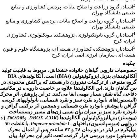
2
استاد، گروه زراعت و اصلاح نباتات، پردیس کشاورزی و منابع
طبیعی دانشگاه تهران
3
استادیار، گروه زراعت و اصلاح نباتات، پردیس کشاورزی و منابع
طبیعی دانشگاه تهران
4
استادیار، گروه نانوتکنولوژی، پژوهشکده بیوتکنولوژی کشاورزی
ایران، کرج
5
استادیار، پژوهشکده کشاورزی هسته ای، پژوهشگاه علوم و فنون
هسته ای، سازمان انرژی اتمی ایران، کرج
چکیده
خصوصیات دارویی گیاهان خانواده خشخاش، مربوط به قابلیت تولید
آلکالوئیدهای بنزیل ایزوکوئینولین (
BIAs
) است. آلکالوئیدهای
BIA
گروه متنوعی از ترکیبات نیتروژن دار هستند که پراکنش محدودی در
بین گیاهان دارند. این آلکالوئیدها علاوه بر خاصیت دارویی، در مکانیس
دفاعی گیاه نقش بسیار مهمی ایفا می‌کنند. در این پژوهش، اثر محرک­
(الیسیتور)‌های نانوذره نقره سبز و نقره شیمیایی، نانولوله­های کربنی،
گرافن با پوشش نانوذره نقره شیمیایی و همچنین اثر ترکیبی گرافن و
نانوذره نقره سبز بر میزان بیان نسبی ژن‌های مسیر زیست­ساخت
(بیوسنتز) بنزیل­ایزوکوئینولین آلکالوئیدها (
COR
،
DBOX
و
T6ODM
) د
دروایه­ی (سوسپانسیون) یاخته­ای
L.
Papaver orientale
با غلظت 50
میلی­گرم در لیتر در دو زمان ۴۸ و ۷۲ ساعت پس از اعمال محرک
(الیسیتور) مورد بررسی قرار گرفت. تحت تأثیر این محرک­ها، بیان