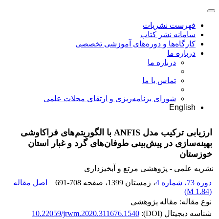
فهرست نشریات
سامانه نشر کتاب
کارگاه‌ها و دوره‌های آموزشی تخصصی
درباره ما
درباره ما
تماس با ما
شورای برنامه‌ریزی و ارتقای مجلات علمی
English
ارزیابی ترکیب مدل ANFIS با الگوریتم‌های فراکاوشی
بهینه‌سازی در پیش‌بینی طوفان‌های گرد و غبار استان
خوزستان
نشریه علمی - پژوهشی مرتع و آبخیزداری
دوره 73، شماره 4
، زمستان 1399
، صفحه
691-708
اصل مقاله
)
1.84 M
(
نوع مقاله: مقاله پژوهشی
شناسه دیجیتال (DOI):
10.22059/jrwm.2020.311676.1540