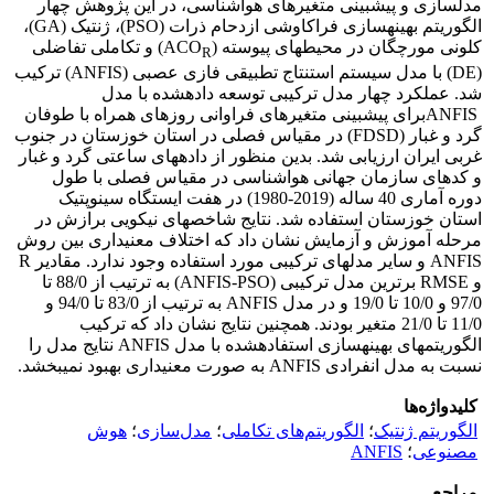
مدل­سازی و پیش­بینی متغیرهای هواشناسی، در این پژوهش چهار
الگوریتم بهینه­سازی فراکاوشی ازدحام ذرات (PSO)، ژنتیک (GA)،
کلونی مورچگان در محیط­های پیوسته (ACO
) و تکاملی تفاضلی
R
(DE) با مدل سیستم استنتاج تطبیقی فازی عصبی (ANFIS) ترکیب
شد. عملکرد چهار مدل ترکیبی توسعه داده­شده با مدل
ANFISبرای پیش­بینی متغیرهای فراوانی روزهای همراه با طوفان
گرد و غبار (FDSD) در مقیاس فصلی در استان خوزستان در جنوب
غربی ایران ارزیابی شد. بدین منظور از داده­های ساعتی گرد و غبار
و کدهای سازمان جهانی هواشناسی در مقیاس فصلی با طول
دوره آماری 40 ساله (2019-1980) در هفت ایستگاه سینوپتیک
استان خوزستان استفاده شد. نتایج شاخص­های نیکویی برازش در
مرحله آموزش و آزمایش نشان داد که اختلاف معنی­داری بین روش
ANFIS و سایر مدل­های ترکیبی مورد استفاده وجود ندارد. مقادیر R
و RMSE برترین مدل ترکیبی (ANFIS-PSO) به ترتیب از 88/0 تا
97/0 و 10/0 تا 19/0 و در مدل ANFIS به ترتیب از 83/0 تا 94/0 و
11/0 تا 21/0 متغیر بودند. همچنین نتایج نشان داد که ترکیب
الگوریتم­های بهینه­سازی استفاده­شده با مدل ANFIS نتایج مدل را
نسبت به مدل انفرادی ANFIS به صورت معنی­داری بهبود نمی­بخشد.
کلیدواژه‌ها
الگوریتم ژنتیک
؛
الگوریتم‌های تکاملی
؛
مدل‌سازی
؛
هوش
مصنوعی
؛
ANFIS
مراجع