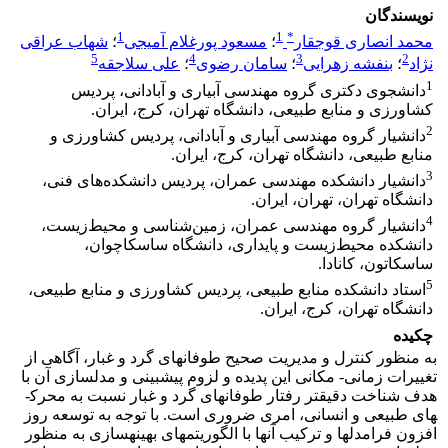
نویسندگان
1
1
*
محمد انصاری قوجقار
؛
مسعود پورغلام آمیجی
؛
شهاب عراقی
5
4
3
2
نژاد
؛
بنفشه زهرایی
؛
سامان رضوی
؛
علی سلاجقه
1
دانشجوی دکتری گروه مهندسی آبیاری و آبادانی، پردیس
کشاورزی و منابع طبیعی، دانشگاه تهران، کرج، ایران.
2
دانشیار گروه مهندسی آبیاری و آبادانی، پردیس کشاورزی و
منابع طبیعی، دانشگاه تهران، کرج، ایران.
3
دانشیار دانشکده مهندسی عمران، پردیس دانشکده‌های فنی،
دانشگاه تهران، تهران، ایران.
4
دانشیار گروه مهندسی عمران، زمین‌شناسی و محیط‌زیست،
دانشکده محیط‌زیست و پایداری، دانشگاه ساسکاچوان،
ساسکاتون، کانادا.
5
استاد دانشکده منابع طبیعی، پردیس کشاورزی و منابع طبیعی،
دانشگاه تهران، کرج، ایران.
چکیده
به منظور کنترل و مدیریت صحیح طوفان­های گرد و غبار، آگاهی از
تغییرات زمانی- مکانی این پدیده و لزوم پیش­بینی و مدل­سازی آن با
هدف شناخت دقیق­تر رفتار طوفان­های گرد و غبار نسبت به محرک­
های طبیعی و انسانی، امری ضروری است. با توجه به توسعه روز
افزون فرامدل­ها و ترکیب آن­ها با الگوریتم­های بهینه­سازی به منظور