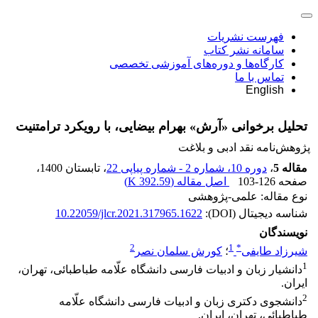
فهرست نشریات
سامانه نشر کتاب
کارگاه‌ها و دوره‌های آموزشی تخصصی
تماس با ما
English
تحلیل برخوانی «آرش» بهرام بیضایی، با رویکرد ترامتنیت
پژوهش‌نامه نقد ادبی و بلاغت
مقاله 5
،
دوره 10، شماره 2 - شماره پیاپی 22
، تابستان 1400
،
صفحه
103-126
اصل مقاله (
392.59 K
)
نوع مقاله: علمی-پژوهشی
شناسه دیجیتال (DOI):
10.22059/jlcr.2021.317965.1622
نویسندگان
2
1
*
شیرزاد طایفی
؛
کورش سلمان نصر
1
دانشیار زبان و ادبیات فارسی دانشگاه علّامه طباطبائی، تهران،
ایران.
2
دانشجوی دکتری زبان و ادبیات فارسی دانشگاه علّامه
طباطبائی، تهران، ایران.