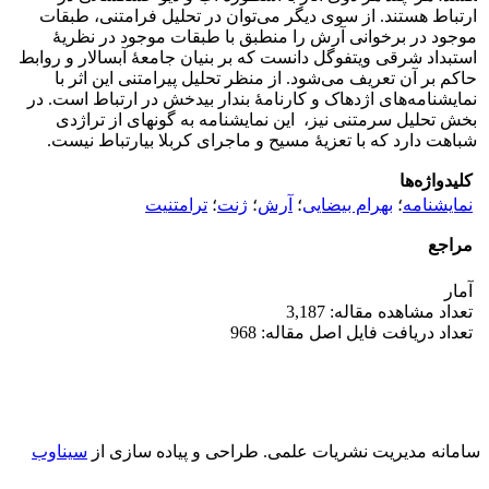
ارتباط هستند. از سوی دیگر می‌توان در تحلیل فرامتنی، طبقات
موجود در برخوانی آرش را منطبق با طبقات موجود در نظریۀ
استبداد شرقی ویتفوگل دانست که بر بنیان جامعۀ آب­سالار و روابط
حاکم بر آن تعریف می‌شود. از منظر تحلیل پیرامتنی این اثر با
نمایشنامه‌های اژدهاک و کارنامۀ بندار بیدخش در ارتباط است. در
بخش تحلیل سرمتنی نیز، این نمایشنامه به گونه­ای از تراژدی
شباهت دارد که با تعزیۀ مسیح و ماجرای کربلا بی­ارتباط نیست.
کلیدواژه‌ها
نمایشنامه
؛
بهرام بیضایی
؛
آرش
؛
ژنت
؛
ترامتنیت
مراجع
آمار
تعداد مشاهده مقاله: 3,187
تعداد دریافت فایل اصل مقاله: 968
سامانه مدیریت نشریات علمی.
طراحی و پیاده سازی از
سیناوب