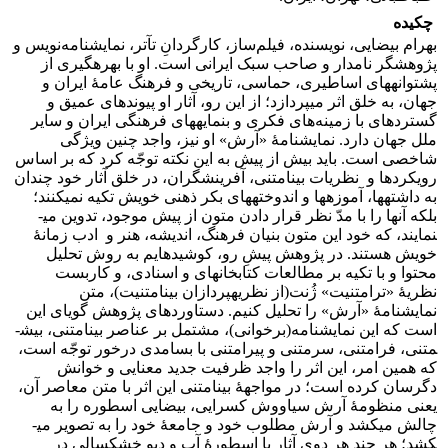
چکیده
بهرام بیضایی، نویسنده، فیلم‌ساز، کارگردانِ تآتر، نمایشنامه‌نویس و
پژوهشگر نامدار و صاحب سبک ایرانی است. او با بهره­گیری از
پشتوانه­های اساطیری، حماسی، تاریخی و فرهنگ عامۀ ایران و
جهان، به خلق اثر می­پردازد؛ از این رو، آثار او پیوندهای عمیق و
گسترده­ای با زمینه‌های فکری و بن­مایه­های فرهنگی ایران و سایر
ملل جهان دارد. نمایشنامۀ «آرش» او نیز، واجد چنین ویژگی
شاخصی است. باید بیش از پیش به این نکته توجّه کرد که بر اساس
رویکردها و نظریات بینامتنی، آفرینشگران، در خلق آثار خود چندان
به داشته­ها، آموزه­ها و اندوخته­های بکر ذهنی خویش تکیه نمی­کنند؛
بلکه آن­ها را با مدّ نظر قرار دادن متون از پیش موجود، تدوین می­
نمایند، که خود این متون بنیان فرهنگ، اندیشه، هنر و ادب زمانۀ
خویش هستند. در پژوهش پیشِ رو، کوشیده­ایم به روش تحلیل
محتوا و با تکیه بر مطالعات کتابخانه­ای و اسنادی، و کاربست
نظریۀ «ترامتنیت» ژُنت(از نظریه­پردازان بینامتنیت)، متن
نمایشنامۀ «آرش» را تحلیل کنیم. دستاوردهای پژوهش گویای این
است که این نمایشنامه(برخوانی)، مشتمل بر عناصر بینامتنی، بیش­
متنی، فرامتنی، سرمتنی و پیرامتنی با بسامدی درخور توجّه است،
که همین امر، این اثر را واجد ظرفیت جدید معنایی و خوانش
دگرسان کرده است؛ در مواجهۀ بینامتنی این اثر با متن معاصر آن،
یعنی منظومۀ آرش سیاووش کسرایی، بیضایی اسطوره را به
چالش می­کشد و آرش مطلوب خود و جامعۀ خود را به تصویر می­
کشد؛ هر چند هر دوی آثار با اسطورۀ آب و دیو خشکسالی در