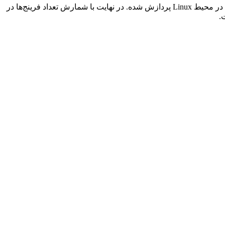
در این مطالعه از روش به‌کارگیری 3 تصویر رادار (از ماهواره Envisat) برای تولید اینترفروگرام استفاده شده است. تصاویر با نرم‌افزار Doris در محیط Linux پردازش شده. در نهایت با شمارش تعداد فرینج‌ها در
.