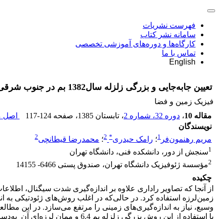
فهرست نشریات
سامانه نشر کتاب
کارگاه‌ها و دوره‌های آموزشی تخصصی
تماس با ما
English
تعیین جابه‌جایی و بزرگی زلزله سال1382 بم در جنوب شرقی ایران با استفاده از داده‌های ماهواره با روش تداخل‌سنجی راداری
فیزیک زمین و فضا
مقاله 10
،
دوره 32، شماره 2
، تابستان 1385
، صفحه
117-124
اصل مق
نویسندگان
2
2
*
1
مریم رهنمون‌فر
؛
رامک حیدری
؛
محمدرضا قیطانچی
1
سنجش از دور، دانشکده فنی، دانشگاه تهران
2
مؤسسة ژئوفیزیک دانشگاه تهران، صندوق پستی 6466- 14155
چکیده
از آنجا که تصاویر راداری علاوه بر اندازه‌گیری شدت سیگنال، اطلاعات 
زمین‌لرزه استفاده کرد. در حالی‌که در اغلب روش‌های ژئودتیکی به 
وسیع، نیاز به اندازه‌گیری‌های زمینی را مرتفع می‌سازد. در این مطا
با استفاده از این روش بزرگی زلزله بم 6.4 و ممان لرزه‌ای آن به‌دست آمده است.