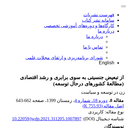
فهرست نشریات
سامانه نشر کتاب
کارگاه‌ها و دوره‌های آموزشی تخصصی
درباره ما
درباره ما
تماس با ما
شورای برنامه‌ریزی و ارتقای مجلات علمی
English
از تبعیض جنسیتی به سوی برابری و رشد اقتصادی
(مطالعۀ کشورهای درحال توسعه)
زن در توسعه و سیاست
مقاله 8
،
دوره 18، شماره 4
، زمستان 1399
، صفحه
643-662
اصل مقاله (
755.93 K
)
نوع مقاله: کاربردی
شناسه دیجیتال (DOI):
10.22059/jwdp.2021.311205.1007897
نویسندگان