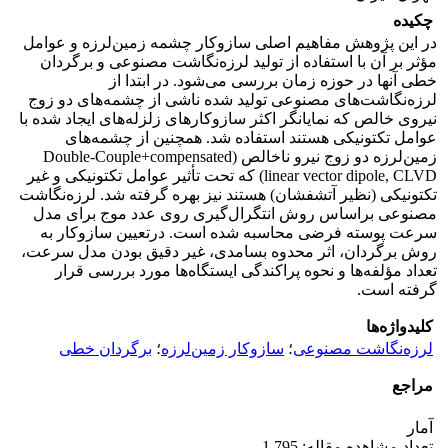
چکیده
در این پژوهش مفاهیم اصلی سازوکار چشمه زمین‌لرزه و عوامل
مؤثر بر آن با استفاده از تولید لرزه‌نگاشت مصنوعی و برگردان
خطی آنها در حوزه زمان بررسی می‌شود. در ابتدا از
لرزه‌نگاشت‌های مصنوعی تولید شده ناشی از چشمه‌های دو زوج
نیروی خالص که نمایانگر اکثر سازوکارهای زلزله‌های ایجاد شده با
عوامل تکتونیکی هستند استفاده شد. همچنین از چشمه‌های
زمین‌لرزه دو زوج نیرو ناخالص (Double-Couple+compensated
linear vector dipole, CLVD) که تحت تأثیر عوامل تکتونیکی و غیر
تکتونیکی (نظیر آتشفشان) هستند نیز بهره گرفته شد. لرزه‌نگاشت
مصنوعی براساس روش انتگرال‌گیری روی عدد موج برای مدل
سرعت پوسته فرضی محاسبه شده است. درتعیین سازوکار به
روش برگردان، اثر محدوه بسامدی، غیر دقیق بودن مدل سرعت،
تعداد مؤلفه‌ها و نحوه پراکندگی ایستگاه‌ها مورد بررسی قرار
گرفته‌ است.
کلیدواژه‌ها
لرزه‌نگاشت مصنوعی
؛
سازوکار زمین‌لرزه
؛
برگردان خطی
مراجع
آمار
تعداد مشاهده مقاله: 1,795