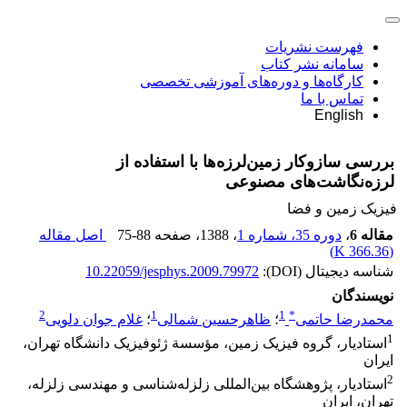
فهرست نشریات
سامانه نشر کتاب
کارگاه‌ها و دوره‌های آموزشی تخصصی
تماس با ما
English
بررسی سازوکار زمین‌لرزه‌ها با استفاده از
لرزه‌نگاشت‌های مصنوعی
فیزیک زمین و فضا
مقاله 6
،
دوره 35، شماره 1
، 1388
، صفحه
75-88
اصل مقاله
)
366.36 K
(
شناسه دیجیتال (DOI):
10.22059/jesphys.2009.79972
نویسندگان
2
1
1
*
محمدرضا حاتمی
؛
ظاهرحسین شمالی
؛
غلام جوان دلویی
1
استادیار، گروه فیزیک زمین، مؤسسة ژئوفیزیک دانشگاه تهران،
ایران
2
استادیار، پژوهشگاه بین‌المللی زلزله‌شناسی و مهندسی زلزله،
تهران، ایران