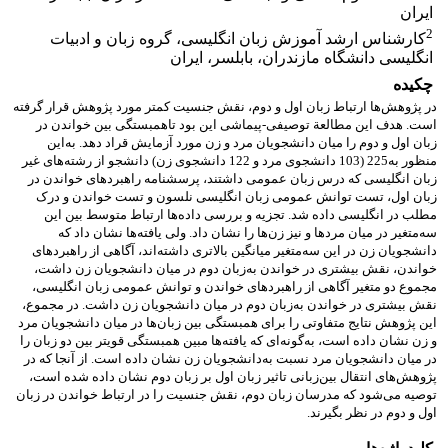
ایران
2
کارشناس ارشد آموزش زبان انگلیسی، گروه زبان و ادبیات
انگلیسی دانشگاه مازندران، بابلسر، ایران
چکیده
در ‌پژوهش‌ها ارتباط زبان اول و دوم، نقش جنسیت کمتر مورد پژوهش قرار گرفته
است. هدف این مطالعة توصیفی-پیماشی این بود تاهمبستگی بین خواندن در
زبان اول و دوم را میان دانشجویان مرد و زن مورد آزمایش قراد دهد. به‌این
منظور به‌225 (103 دانشجوی مرد و 122 دانشجوی زن) دانشجو از رشته‌های غیر
زبان انگلیسی که درس زبان عمومی داشتند، پرسشنامه راهبردهای خواندن در
زبان اول، تست توانش عمومی زبان انگلیسی نلسون و تست خواندن و درک
مطلب در انگلیسی داده شد. تجزیه و بررسی داده‌ها ارتباط متوسط بین این
سه‌متغیر در میان مردها و نیز زن‌ها را نشان داد. ولی یافته‌ها نشان داد که
دانشجویان زن در این سه‌متغیر میانگین بالاتری داشته‌اند، آگاهی از راهبردهای
خواندن، نقش بیشتری در خواندن به‌‌زبان دوم در میان دانشجویان زن داشت،
مجموع دو متغیر آگاهی از راهبردهای خواندن و توانش عمومی زبان انگلیسی،
نقش بیشتری در خواندن به‌زبان دوم در میان دانشجویان زن داشت. در مجموع،
این پژوهش نتایج متفاوتی را برای همبستگی بین زبان‌ها در میان دانشجویان مرد
و زن نشان داده است، به‌گونه‌ای که یافته‌ها مبین همبستگی قویتر بین دو زبان را
در میان دانشجویان مرد نسبت به‌دانشجویان زن نشان داده است. از آنجا که در
پژوهش‌های انتقال بین‌زبانی تاثیر زبان اول بر زبان دوم نشان داده شده است،
توصیه می‌شود که مدرسان زبان دوم، نقش جنسیت را در ارتباط خواندن در زبان
اول و دوم در نظر بگیرند.