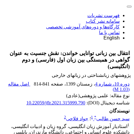
فهرست نشریات
سامانه نشر کتاب
کارگاه‌ها و دوره‌های آموزشی تخصصی
تماس با ما
English
انتقال بین زبانی توانایی خواندن: نقش جنسیت به عنوان
گواهی در همبستگی بین زبان اول (فارسی) و دوم
(انگلیسی)
پژوهشهای زبانشناختی در زبانهای خارجی
دوره 10، شماره 4
، زمستان 1399
، صفحه
814-841
اصل مقاله
)
1.03 M
(
نوع مقاله: علمی پژوهشی(عادی)
شناسه دیجیتال (DOI):
10.22059/jflr.2021.315999.790
نویسندگان
2
1
*
سید حسن طالبی
؛
جواد فلاحی
1
استادیار آموزش زبان انگلیسی، گروه زبان و ادبیات انگلیسی،
دانشکده علوم انسانی و اجتماعی، دانشگاه مازندران، بابلسر،