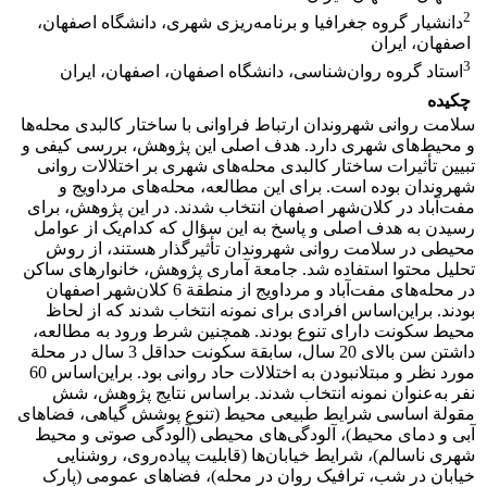
2
دانشیار گروه جغرافیا و برنامه‌ریزی شهری، دانشگاه اصفهان،
اصفهان، ایران
3
استاد گروه روان‌شناسی، دانشگاه اصفهان، اصفهان، ایران
چکیده
سلامت روانی شهروندان ارتباط فراوانی با ساختار کالبدی محله‌ها
و محیط‌های شهری دارد. هدف اصلی این پژوهش، بررسی کیفی و
تبیین تأثیرات ساختار کالبدی محله‌های شهری بر اختلالات روانی
شهروندان بوده است. برای این مطالعه، محله‌های مرداویج و
مفت‌آباد در کلان‌شهر اصفهان انتخاب شدند. در این پژوهش، برای
رسیدن به هدف اصلی و پاسخ به این سؤال که کدام‌یک از عوامل
محیطی در سلامت روانی شهروندان تأثیرگذار هستند، از روش
تحلیل محتوا استفاده شد. جامعة آماری پژوهش، خانوارهای ساکن
در محله‌های مفت‌آباد و مرداویج از منطقة 6 کلان‌شهر اصفهان
بودند. براین‌اساس افرادی برای نمونه انتخاب شدند که از لحاظ
محیط سکونت دارای تنوع بودند. همچنین شرط ورود به مطالعه،
داشتن سن بالای 20 سال، سابقة سکونت حداقل 3 سال در محلة
مورد نظر و مبتلانبودن به اختلالات حاد روانی بود. براین‌اساس 60
نفر به‌عنوان نمونه انتخاب شدند. براساس نتایج پژوهش، شش
مقولة اساسی شرایط طبیعی محیط (تنوع پوشش گیاهی، فضاهای
آبی و دمای محیط)، آلودگی‌های محیطی (آلودگی صوتی و محیط
شهری ناسالم)، شرایط خیابان‌ها (قابلیت پیاده‌روی، روشنایی
خیابان در شب، ترافیک روان در محله)، فضاهای عمومی (پارک