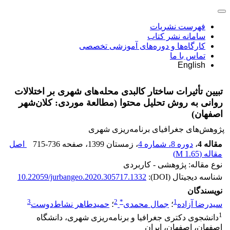
فهرست نشریات
سامانه نشر کتاب
کارگاه‌ها و دوره‌های آموزشی تخصصی
تماس با ما
English
تبیین تأثیرات ساختار کالبدی محله‌های شهری بر اختلالات
روانی به روش تحلیل محتوا (مطالعة موردی: کلان‌شهر
اصفهان)
پژوهش‌های جغرافیای برنامه‌ریزی شهری
مقاله 4
،
دوره 8، شماره 4
، زمستان 1399
، صفحه
715-736
اصل
مقاله (
1.65 M
)
نوع مقاله: پژوهشی - کاربردی
شناسه دیجیتال (DOI):
10.22059/jurbangeo.2020.305717.1332
نویسندگان
3
2
*
1
سیدرضا آزاده
؛
جمال محمدی
؛
حمیدطاهر نشاط‌دوست
1
دانشجوی دکتری جغرافیا و برنامه‌ریزی شهری، دانشگاه
اصفهان، اصفهان، ایران