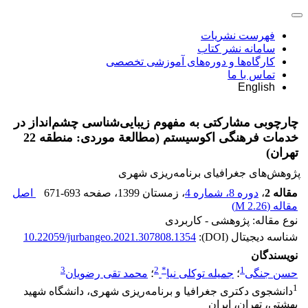
فهرست نشریات
سامانه نشر کتاب
کارگاه‌ها و دوره‌های آموزشی تخصصی
تماس با ما
English
چارچوبی مشارکتی به مفهوم زیبایی‌شناسی چشم‌انداز در
خدمات فرهنگی اکوسیستم (مطالعة موردی: منطقه 22
تهران)
پژوهش‌های جغرافیای برنامه‌ریزی شهری
مقاله 2
،
دوره 8، شماره 4
، زمستان 1399
، صفحه
671-693
اصل
مقاله (
2.26 M
)
نوع مقاله: پژوهشی - کاربردی
شناسه دیجیتال (DOI):
10.22059/jurbangeo.2021.307808.1354
نویسندگان
3
2
*
1
حسن جنگی
؛
جمیله توکلی نیا
؛
محمد تقی رضویان
1
دانشجوی دکتری جغرافیا و برنامه‌ریزی شهری، دانشگاه شهید
بهشتی، تهران، ایران