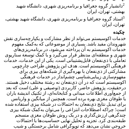
2
دانشیار گروه جغرافیا و برنامه‌ریزی شهری، دانشگاه شهید
بهشتی، تهران، ایران
3
استاد گروه جغرافیا و برنامه‌ریزی شهری، دانشگاه شهید بهشتی،
تهران، ایران
چکیده
خدمات اکوسیستم می‌تواند از نظر مشارکت و یکپارچه‌سازی نقش
شهروندان مفید باشد. بسیاری از موضوعاتی که به‌کمک مفهوم
خدمات اکوسیستم به آن پرداخته می‌شود، در برنامه‌ریزی‌های
شهری و منطقه‌ای مدنظر قرار می‌گیرد و با کمک توسعة سناریوی
تعاملی با ذی‌نفعان قابل‌پشتیبانی است. یکی از این خدمات، خدمات
فرهنگی اکوسیستم است. هدف این پژوهش طراحی چارچوبی
مشارکتی از ذی‌نفعان با بهره‌گیری از شبکه‌های بیزی برای
مفهوم‌سازی زیبایی‌شناسی چشم‌انداز در خدمات فرهنگی
اکوسیستم است که در آن ذی‌نفعان نه رشتة مختلف دخیل هستند.
درحقیقت، پژوهش حاضر، کاربردی (توصیفی و علی) است که بعد
از جمع‌آوری اطلاعات میدانی و کتابخانه‌ای، از تکنیک اندیشة باران
یا طوفان مغزی بهره برده است. همچنین از میانگین و واریانس
برای تبدیل نتایج ذی‌نفعان به احتمالات در شبکة بیزی استفاده شده
است؛ چراکه اصطلاحات انتزاعی را می‌توان به‌کمک شبکة بیزی
چندگرهی ارزش‌گذاری و در یک روش طوفان مغزی منسجم
طبقه‌بندی کرد. تجزیه و تحلیل نهایی حساسیت‌ها با احتمالات
خروجی نشان می‌دهد که توپوگرافی شامل برجستگی و شیب