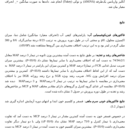
آنالیز واریانس یک‌طرفه (ANOVA) و توکی (Tukey) انجام شد. داده‌ها به صورت میانگین +_ انحراف
معیار بیان شد.
نتایج
فاکتورهای فیزیکوشیمیایی آب:
پارامترهای کیفی آب (انحراف معیار± میانگین) شامل دما، میزان
اکسیژن محلول، pH و سختی آب در طول دوره پرورش به ترتیب 8/23 درجۀ سانتی‌گراد، 8/6 و 300
میلی گرم در لیتر بود و به این ترتیب اختلاف معنی‌داری بین گروه‌ها مشاهده نشد (05/0
P
≥).
شاخص‌های رشد و تغذیه:
بر طبق نتایج به دست آمده بیشترین وزن ثانویه در تیمار 3 درصد MAP معادل
2/1±74/34 به دست آمد که اختلاف معنی‌داری با سایر تیمارها نشان داد (05/0>
P
). بیشترین میزان
ضریب تبدیل غذایی FCR در تیمار0 درصد MAP و کمترین میزان این پارامتر در تیمار 3 درصد MAP به
دست آمد که از این لحاظ اختلاف معنی‌داری با سایر تیمارها داشتند (05/0>
P
). کمترین و بیشترین
میزان درصد افزایش وزن WG، ضریب رشد ویژه SGR و نرخ رشد روزانه DGR نیز با اختلاف
معنی‌داری در مقایسه با سایر تیمارها به ترتیب در تیمار 0 درصدMAP و 3 درصدMAP دیده شد
(05/0>
P
). مقایسه اثر غذای گروه کنترل و گروه‌های دارای مقادیر مختلف MAP و MCP بر شاخص‌های
رشد و تغذیه در طول دوره پرورش در جدول 3 نشان داده شده است.
نتایج فاکتورهای خونی سرم ماهی
: فسفر و کلسیم خون ابتدا و انتهای دوره آزمایش اندازه گیری شد
(نمودار 1،2).
در خصوص فسفر خون به دست آمده کمترین مقدار در تیمار 3 درصد MCP به دست آمد که تفاوت
معنی‌داری با تیمار کنترل و 75/0 درصد MAP نشان نداد (05/0
P
≥) ولی با دو تیمار دیگر تفاوت
معنی‌داری داشت (05/0>
P
). بیشترین میزان کلسیم خون به دست آمده در تیمار 3 درصد MCP به دست