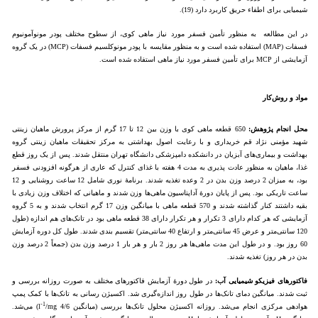
شیمیایی برای اطفاء حریق کاربرد دارد (19).
در این مطالعه به منظور تأمین فسفر مورد نیاز ماهی کوی، از سطوح مختلف پودر مونوآمونیوم
فسفات (MAP) استفاده شده است و به منظور مقایسه با پودر مونوکلسیم فسفات (MCP) در یک گروه
آزمایشی از MCP برای تأمین فسفر مورد نیاز ماهی استفاده شده است.
مواد و روش‌کار
محل انجام پژوهش:
650 قطعه ماهی کوی با وزن بین 12 تا 17 گرم از مرکز پرورش ماهیان زینتی
شهید مؤمنی نژاد قم خریداری و با رعایت اصول بهداشتی به مرکز تحقیقات ماهیان زینتی گروه
بهداشت و بیماری‌های آبزیان در دانشکده دامپزشکی دانشگاه تهران منتقل شدند. پس از یک روز قطع
غذا، ماهیان به ‌منظور عادت‌ پذیری به مدت 4 هفته با غذای کنترل که عاری از هرگونه افزودنی فسفر
بود، به میزان 2 درصد وزن بدن در 2 وعده تغذیه شدند. برنامۀ نوری شامل 12 ساعت روشنایی و 12
ساعت تاریکی بود. پس از پایان دورۀ آداپتاسیون ماهی‌ها وزن شدند و ماهیانی که اختلاف وزن زیادی با
بقیه داشتند کنار گذاشته شدند و 570 قطعه ماهی با میانگین وزن 17 گرم انتخاب شدند و به 5 گروه
آزمایشی که هر کدام دارای 3 تکرار و هر تکرار دارای 38 قطعه ماهی بود در تانک‌های هم اندازه (طول
120 سانتی‌متر و عرض 45 سانتی‌متر و ارتفاع 40 سانتی‌متر) تقسیم بندی شدند. طول کل دوره آزمایش
60 روز بود. و در طول این مدت ماهی‌ها هر روز 2 بار و هر بار 1 درصد وزن بدن (جمعاً 2 درصد وزن
بدن در هر روز) تغذیه شدند.
فاکتورهای فیزیکو شیمیایی آب:
در طول دورۀ آزمایش فاکتورهای مختلف به صورت روزانه بررسی و
ثبت شدند. میانگین دمای تانک‌ها در طول روز اندازه‌گیری ‌شد. اکسیژن ‌رسانی به تانک‌ها با کمک پمپ
-1
هوادهی مرکزی انجام می‌شد. روزانه اکسیژن محلول تانک‌ها بررسی (میانگین l
/mg 4/6) می‌شد.