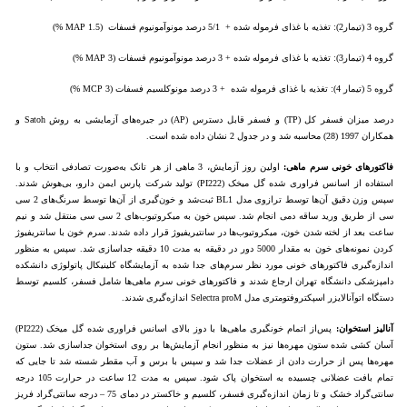
گروه 3 (تیمار2): تغذیه با غذای فرموله شده + 5/1 درصد مونوآمونیوم فسفات (MAP 1.5 %)
گروه 4 (تیمار3): تغذیه با غذای فرموله شده + 3 درصد مونوآمونیوم فسفات (MAP 3 %)
گروه 5 (تیمار 4): تغذیه با غذای فرموله شده + 3 درصد مونوکلسیم فسفات (MCP 3 %)
درصد میزان فسفر کل (TP) و فسفر قابل دسترس (AP) در جیره‌های آزمایشی به روش Satoh و
همکاران 1997 (28) محاسبه شد و در جدول 2 نشان داده شده است.
فاکتورهای خونی سرم ماهی:
اولین روز آزمایش، 3 ماهی از هر تانک به‌صورت تصادفی انتخاب و با
استفاده از اسانس فراوری شده گل میخک (PI222) تولید شرکت پارس ایمن دارو، بی‌هوش شدند.
سپس وزن دقیق آن‌ها توسط ترازوی مدل BL1 ثبت‌شد و خون‌گیری از آن‌ها توسط سرنگ‌های 2 سی
سی از طریق ورید ساقه دمی انجام شد. سپس خون به میکروتیوب‌های 2 سی سی منتقل شد و نیم
ساعت بعد از لخته شدن خون، میکروتیوب‌ها در سانتیریفیوژ قرار داده شدند. سرم خون با سانتریفیوژ
کردن نمونه‌های خون به مقدار 5000 دور در دقیقه به مدت 10 دقیقه جداسازی شد. سپس به منظور
اندازه‌گیری فاکتور‌های خونی مورد نظر سرم‌های جدا شده به آزمایشگاه کلینیکال پاتولوژی دانشکده
دامپزشکی دانشگاه تهران ارجاع شدند و فاکتورهای خونی سرم ماهی‌ها شامل فسفر، کلسیم توسط
دستگاه اتوآنالایزر اسپکتروفتومتری مدل Selectra proM اندازه‌گیری شدند.
آنالیز استخوان:
پس‌از اتمام خونگیری ماهی‌ها با دوز بالای اسانس فراوری شده گل میخک (PI222)
آسان کشی شده ستون مهره‌ها نیز به ‌منظور انجام آزمایش‌ها بر روی استخوان جداسازی شد. ستون
مهره‌ها پس از حرارت دادن از عضلات جدا شد و سپس با برس و آب مقطر شسته شد تا جایی که
تمام بافت عضلانی چسبیده به استخوان پاک شود. سپس به مدت 12 ساعت در حرارت 105 درجه
سانتی‌گراد خشک و تا زمان اندازه‌گیری فسفر، کلسیم و خاکستر در دمای 75 – درجه سانتی‌گراد فریز