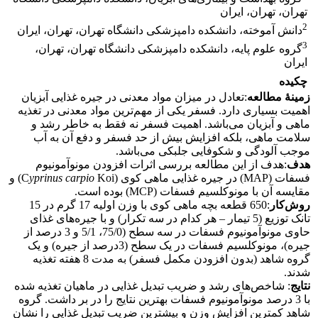
تهران، تهران، ایران
2
دانش آموخته، دانشکده دامپزشکی دانشگاه تهران، تهران، ایران
3
گروه علوم پایه، دانشکده دامپزشکی دانشگاه تهران، تهران،
ایران
چکیده
زمینۀ مطالعه
:تعادل در میزان مواد معدنی در جیره غذایی آبزیان
اهمیت بسیاری دارد. فسفر یکی از مهم‌ترین مواد معدنی در تغذیه
ماهی و آبزیان می‌باشد. اهمیت فسفر نه فقط به خاطر رشد و
سلامت ماهی، بلکه افزایش بیش از حد فسفر و دفع آن به آب
موجب آلودگی و شکوفایی جلبکی می‌باشد.
هدف
:هدف از این مطالعه بررسی اثرات افزودن مونوآمونیوم
فسفات (MAP) در جیره غذایی ماهی کوی (C
yprinus carpio
Koi) و
مقایسه آن با مونوکلسیم فسفات (MCP) بوده است.
روش
کار
:650 قطعه بچه ماهی کوی با وزن اولیه 17 گرم در 15
تانک توزیع (5 تیمار – هر کدام در سه تکرار) و با جیره‌های غذای
حاوی مونوآمونیوم فسفات در سه سطح (75/0، 5/1 و 3 درصد از
جیره)، مونوکلسیم فسفات در یک سطح (3درصد از جیره) و یک
گروه شاهد (بدون افزودن مکمل فسفر) به مدت 8 هفته تغذیه
شدند.
نتایج
: شاخص‌های رشد و ضریب تبدیل غذایی در ماهیان تغذیه شده
با 3 درصد مونوآمونیوم فسفات بهترین نتایج را در بر داشت. گروه
شاهد کمترین افزایش وزن و بیشترین ضریب تبدیل غذایی را نشان