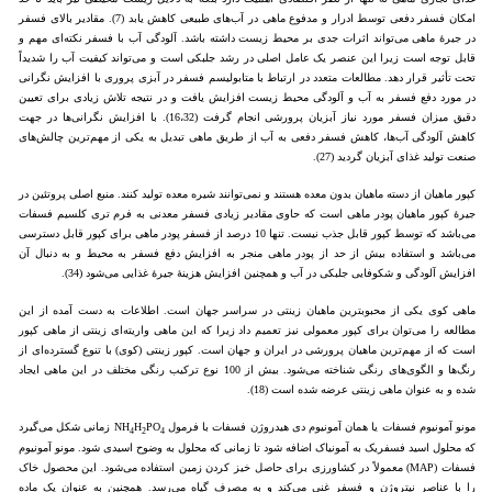
امکان فسفر دفعی توسط ادرار و مدفوع ماهی در آب‌های طبیعی کاهش یابد (7). مقادیر بالای فسفر
در جیرۀ ماهی می‌تواند اثرات جدی بر محیط زیست داشته باشد. آلودگی آب با فسفر نکته‌ای مهم و
قابل توجه است زیرا این عنصر یک عامل اصلی در رشد جلبکی است و می‌تواند کیفیت آب را شدیداً
تحت تأثیر قرار دهد. مطالعات متعدد در ارتباط با متابولیسم فسفر در آبزی پروری با افزایش نگرانی
در مورد دفع فسفر به آب و آلودگی محیط زیست افزایش یافت و در نتیجه تلاش زیادی برای تعیین
دقیق میزان فسفر مورد نیاز آبزیان پرورشی انجام گرفت (16،32). با افزایش نگرانی‌ها در جهت
کاهش آلودگی آب‌ها، کاهش فسفر دفعی به آب از طریق ماهی تبدیل به یکی از مهم‌ترین چالش‌های
صنعت تولید غذای آبزیان گردید (27).
کپور ماهیان از دسته ماهیان بدون معده هستند و نمی‌توانند شیره معده تولید کنند. منبع اصلی پروتئین در
جیرۀ کپور ماهیان پودر ماهی است که حاوی مقادیر زیادی فسفر معدنی به فرم تری کلسیم فسفات
می‌باشد که توسط کپور قابل جذب نیست. تنها 10 درصد از فسفر پودر ماهی برای کپور قابل دسترسی
می‌باشد و استفاده بیش از حد از پودر ماهی منجر به افزایش دفع فسفر به محیط و به دنبال آن
افزایش آلودگی و شکوفایی جلبکی در آب و همچنین افزایش هزینۀ جیرۀ غذایی می‌شود (34).
ماهی کوی یکی از محبوب‎ترین ماهیان زینتی در سراسر جهان است. اطلاعات به دست آمده از این
مطالعه را می‌توان برای کپور معمولی نیز تعمیم داد زیرا که این ماهی واریته‌ای زینتی از ماهی کپور
است که از مهم‌ترین ماهیان پرورشی در ایران و جهان است. کپور زینتی (کوی) با تنوع گسترده‌ای از
رنگ‌ها و الگوی‌های رنگی شناخته می‌شود. بیش از 100 نوع ترکیب رنگی مختلف در این ماهی ایجاد
شده و به عنوان ماهی زینتی عرضه شده است (18).
مونو آمونیوم فسفات یا همان آمونیوم دی هیدروژن فسفات با فرمول NH
PO
H
زمانی شکل می‌گیرد
4
2
4
که محلول اسید فسفریک به آمونیاک اضافه شود تا زمانی که محلول به وضوح اسیدی شود. مونو آمونیوم
فسفات (MAP) معمولاً در کشاورزی برای حاصل خیز کردن زمین استفاده می‌شود. این محصول خاک
را با عناصر نیتروژن و فسفر غنی می‌کند و به مصرف گیاه می‌رسد. همچنین به عنوان یک ماده