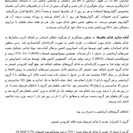
میانگین pH آب در طول آزمایش با pH متر دیجیتال و میانگین سختی آب با دستگاه سختی‌سنج
اندازه‎گیری می‌شد. برای جلوگیری از کدر شدن و آلودگی بیش ‌از حد آب از فیلترهای داخل آبی یکسان
مخصوص آکواریوم‌ها استفاده و هر دو روز 1 بار فیلترها شسته و مجدداً داخل تانک‌ها قرار می‌گرفتند.
سیفون کردن فضولات کف آکواریوم‌ها هر روز 1 بار انجام می‌شد و روزانه بیست درصد آب هر
آکواریوم تعویض می‌شد. به ‌منظور تعیین دقیق غذای مورد نیاز، هر دو هفته تمام ماهیان با ترازوی
دیجیتالی مدل BL1 وزن‌کشی شده و به تانک خود بازگردانده می‌شدند.
آماده سازی غذای ماهی‌ها:
به منظور پیشگیری از هرگونه خطای انسانی در اضافه کردن مکمل‌ها به
غذای ماهیان، غذای مورد استفاده در طرح حاضر به صورت کارخانه‌ای آماده‌سازی شد. بدین منظور
غذای استاندارد ماهی کوی توسط شرکت اسپاروس کشور پرتغال آماده شد. مواد غذایی تشکیل دهنده
جیره‌های آزمایشی در جدول 1 ذکر شده‌اند. همچنین مونوآمونیوم فسفات (MAP) 75/0، 5/1، 3 درصد و
مونوکلسیم فسفات (MCP) 3 درصد تولید شرکت آلیمفوس کشور هلند توسط شرکت اسپاروس در
فرایند تولید غذا به صورت کارخانه‌ای به غذای گروه‌های مختلف اضافه شد. هیچ گونه افزودنی فسفر به
غذای گروه کنترل اضافه نشد. فسفر کل و فسفر قابل دسترس جیره‌های آزمایشی به روش Satoh و
همکاران در سال 1997 محاسبه شد که در جدول 2 نشان داده شده است (28). این مطالعه با 5 گروه
آزمایشی و هر گروه دارای 3 تکرار انجام شد. ابعاد تمام تانک‌ها به یک اندازه به طول 120 سانتی‌متر و
عرض 45 سانتی‌متر و ارتفاع 40 سانتی‌متر بود. غذا دهی ماهیان هر گروه با غذاهای فرموله شده 2 بار
در روز هر بار 1 درصد وزن بدن انجام شد. هر دوهفته یک بار اقدام به وزن کشی ماهیان هر گروه شد و
وزن کل ماهیان هر گروه بدست می‌آمد و مطابق با آن 2 بار در روز هر بار 1 درصد وزن بدن غذادهی
ادامه داده می‌شد.
غذاهای گروه‌های آزمایشی به شرح زیر بود:
گروه 1 (کنترل): تغذیه با غذای فرموله شده فاقد افزودنی فسفر
گروه 2 (تیمار1): تغذیه با غذای فرموله شده + 75/0 درصد مونوآمونیوم فسفات (MAP 0.75 %)