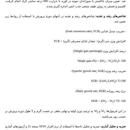
شد. تعیین میزان خاکستر با سوزاندان نمونه در کوره با حرارت 600 درجه سانتی گراد انجام گرفت.
کلسیم و فسفر به روش طیف سنجی جذب اتمی اندازه گیری شدند.
شاخص‌های رشد و تغذیه:
شاخص‌های رشد و تغذیه در انتهای دورۀ پرورش با استفاده از روابط زیر
تعیین شد:
- ضریب تبدیل غذایی (Feed conversion ratio; FCR):
افزایش وزن بدن (گرم) / مقدار غذای مصرفی (گرم) = FCR
درصد افزایش وزن (Weight gain percentage):
Weight gain (%) = [(W
– W
)/W
]× 100
2
1
1
ضریب رشد ویژه (Specific growth rate; SGR):
SGR= (LnW
-LnW
)/ T×100
1
2
نرخ رشد روزانه (Daily growth rate; DGR):
DGR = [(W
– W
)/ T]× 100
2
1
در این فرمول‌ها، W
و W
به ترتیب وزن اولیه و نهایی ماهی بر حسب گرم و T طول دوره پرورش بر
2
1
حسب روز می‌باشند.
تجزیه و تحلیل آماری:
تجزیه و تحلیل داده‌ها با استفاده از نرم افزار SPSS نسخه 21 و آزمون‌های آماری