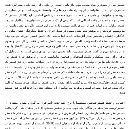
فسفر یکی از مهم‌ترین مواد معدنی مورد نیاز ماهی است. این ماده برای رشد ماهی، مینرالیزه شدن
استخوان، تولید مثل، متابولیسم کربوهیدرات‌ها، چربی‌ها و آمینواسید‌ها ضروری است و در بسیاری از
پروسه‌های متابولیک در ماهی مثل خاصیت بافری مایعات بدن نقش اساسی دارد (12،31). فسفر یک
عنصر مهم و عمده در بافت اسکلتی است که بیش از یک سوم آن در فسفولیپیدها، نوکلئیک اسیدها،
غشای سلولی و ترکیبات غنی از انرژی یافت می‌شود (15). بنابراین فسفر علاوه بر نقش داشتن در
متابولیسم چربی‌ها و کربوهیدرات‌ها نقش مهمی در تبدیل انرژی و حفظ یکپارچگی غشای سلولی و
کدگذاری ژنتیکی و همچنین سنتز آنزیم‌های کلیدی ایفا می‌کند (30). کمبود فسفر خوراکی موجب رشد
ضعیف ماهی، مشکلات استخوانی، کاهش بازدهی جیره، کاهش خاکستر لاشه در کل بدن و ستون
مهره‌ها، افزایش چربی لاشه، دفرمه شدن سیستم اسکلتی و دفرمه شدن سر می‌شود (24،31). با توجه
به این موارد می‌توان گفت فسفر مهم‌ترین ماده معدنی مورد نیاز برای ماهی است. به این دلیل که
ماهی برای رشد، تشکیل و تکامل استخوان و همچنین متابولیسم چربی و کربوهیدرات به فسفر نیاز
دارد (2،31). ماهی‌ها برای تولید مثل نیز به فسفر نیاز دارند (12). در حیوانات خشکی زی نیز فسفر یک
عنصر مهم و عمده در بافت اسکلتی می‌باشد و در تمام سلول‌های بدن نیز وجود دارد. ماهی‌ها قابلیت
جذب فسفر از آب را دارند. هرچند به علت غلظت کم فسفر در آب‌های طبیعی و نرخ جذب کم فسفر
توسط ماهی باید فسفر به اندازۀ کافی در جیرۀ غذایی ماهی وجود داشته باشد تا از مشکلات ناشی از
کمبود فسفر جلوگیری شود (5). منابع گیاهی دارای مقادیر بالایی فسفر به شکل فیتات هستند که البته
برای ماهی غیرقابل مصرف است و ماهی‌ها نمی‌توانند از آن استفاده کنند زیرا فاقد آنزیم فیتاز هستند
(25).
احتباس و حفظ فسفر همچنین مستقیماً با نرخ رشد تحت تأثیر قرار می‌گیرد و مقادیر بیشتری از
فسفر توسط بدن ماهی در هنگام رشد خوب جذب و محتبس می‌شود (14). در ماهیان حتی اگر دریافت
فسفر صفر هم باشد باز مقداری فسفر از طریق غیر مدفوعی دفع می‌شود و این مقدار با فسفر
دریافتی تحت تأثیر قرار نمی‌گیرد (27). در کپور معمولی فسفر دفعی از بدن بر اساس احتباس فسفر
در کل بدن بیشتر از ماهیان دیگر از جمله آزاد ماهیان است (10،31). استفاده از مقادیر بهینه فسفر در
غذای تجاری ماهی نه تنها از نظر اقتصادی اهمیت دارد بلکه به دلایل زیست محیطی نیز باید تا حد