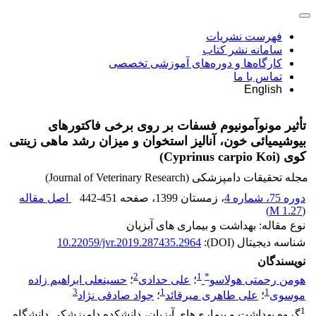
فهرست نشریات
سامانه نشر کتاب
کارگاه‌ها و دوره‌های آموزشی تخصصی
تماس با ما
English
تأثیر مونوآمونیوم فسفات بر روی برخی فاکتورهای
بیوشیمیائی خون، آنالیز استخوان و میزان رشد ماهی زینتی
کوی (Cyprinus carpio Koi)
مجله تحقیقات دامپزشکی (Journal of Veterinary Research)
دوره 75، شماره 4
، زمستان 1399
، صفحه
442-451
اصل مقاله
)
1.27 M
(
نوع مقاله: بهداشت و بیماری های آبزیان
شناسه دیجیتال (DOI):
10.22059/jvr.2019.287435.2964
نویسندگان
2
1
*
هومن رحمتی هولاسو
؛
علی حدادی
؛
حسینعلی ابراهیم زاده
3
1
1
موسوی
؛
علی طاهری میرقائد
؛
جواد صادقی نژاد
1
گروه بهداشت و بیماری‌های آبزیان، دانشکده دامپزشکی دانشگاه