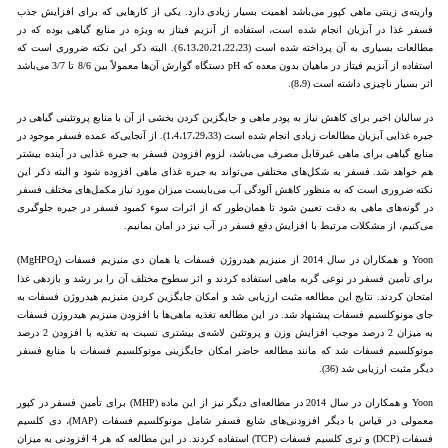
واریته‌ی زینتی ماهی کپور می‌باشد اهمیت بسیار زیادی دارد. یکی از کارهایی که برای افزایش جذب
فسفر غذا در آبزیان انجام شده است، استفاده از آنزیم فیتاز به ویژه در منابع گیاهی بوده که در
مطالعات بسیاری به آن پرداخته شده است (6،13،20،21،22،23). البته ذکر این نکته ضروری است که
استفاده از آنزیم فیتاز در ماهیان بدون معده که pH دستگاه گوارش آن‌ها معمولاً بین 8/6 تا 3/7 می‌باشد
اثر بسیار ناچیزی داشته است (8،9).
در سالیان اخیر برای کاهش نیاز به پودر ماهی و جایگزین کردن بخشی از آن با منابع پروتئینی گیاهی در
جیره غذایی آبزیان مطالعات زیادی انجام شده است (1،4،17،29،33). از آنجایی‌که عمده فسفر موجود در
منابع گیاهی برای ماهی غیرقابل مصرف می‌باشد، لزوم افزودن فسفر به جیره غذایی در آینده بیشتر
هم خواهد شد. فسفر به شکل‌های مختلفی می‌تواند به جیره غذای ماهی افزوده شود و البته ذکر این
نکته ضروری است که به منظور کاهش آلودگی آب می‌بایست میزان مورد نیاز مکمل‌های مختلف فسفر
در گونه‌های ماهی به دقت تعیین شود تا همان‌طور که از اثرات سوء کمبود فسفر در جیره جلوگیری
می‌کنیم، از مشکلات مرتبط با افزایش دفع فسفر در آب نیز در امان بمانیم.
Yoon و همکاران در سال 2014 از منیزیم هیدروژن فسفات یا همان دی منیزیم فسفات (MgHPO
)
4
برای تأمین فسفر در نوعی گربه ماهی استفاده کردند و اثر سطوح مختلف آن را بر رشد و بازدهی غذا
امتحان کردند. نتایج این مطالعه مثبت ارزیابی شد و امکان جایگزین کردن منیزیم هیدروژن فسفات به
جای مونوکلسیم فسفات پیشنهاد شد. در این مطالعه تغذیه ماهی‌ها با افزودن منیزیم هیدروژن فسفات
به میزان 2 درصد موجب افزایش وزن و پروتئین لاشه‌ی بیشتری نسبت به تغذیه با افزودن 2 درصد
مونوکلسیم فسفات شد که مانند مطالعه حاضر امکان جایگزینی مونوکلسیم فسفات با منابع فسفر
دیگر مثبت ارزیابی شد (36).
Yoon و همکاران در سال 2014 در مطالعه‌ای دیگر نیز از این ماده (MHP) برای تأمین فسفر در کپور
معمولی در قیاس با دیگر افزودنی‌های شایع فسفر شامل مونوکلسیم فسفات (MAP)، دی کلسیم
فسفات (DCP) و تری کلسیم فسفات (TCP) استفاده کردند. در این مطالعه که هر 4 افزودنی به میزان