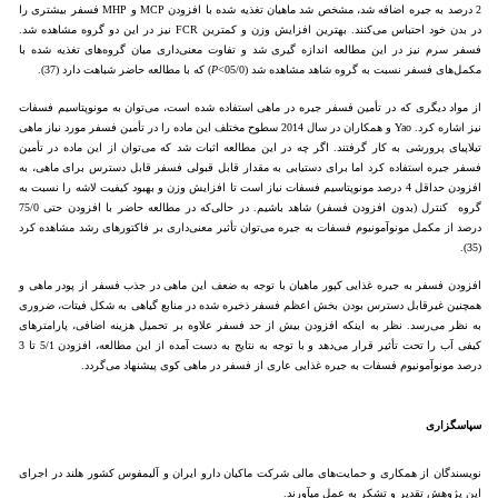
2 درصد به جیره اضافه شد، مشخص شد ماهیان تغذیه شده با افزودن MCP و MHP فسفر بیشتری را
در بدن خود احتباس می‌کنند. بهترین افزایش وزن و کمترین FCR نیز در این دو گروه مشاهده شد.
فسفر سرم نیز در این مطالعه اندازه گیری شد و تفاوت معنی‌داری میان گروه‌های تغذیه شده با
مکمل‌های فسفر نسبت به گروه شاهد مشاهده شد (05/0>
P
) که با مطالعه حاضر شباهت دارد (37).
از مواد دیگری که در تأمین فسفر جیره در ماهی استفاده شده است، می‌توان به مونوپتاسیم فسفات
نیز اشاره کرد. Yao و همکاران در سال 2014 سطوح مختلف این ماده را در تأمین فسفر مورد نیاز ماهی
تیلاپیای پرورشی به کار گرفتند. اگر چه در این مطالعه اثبات شد که می‌توان از این ماده در تأمین
فسفر جیره استفاده کرد اما برای دستیابی به مقدار قابل قبولی فسفر قابل دسترس برای ماهی، به
افزودن حداقل 4 درصد مونوپتاسیم فسفات نیاز است تا افزایش وزن و بهبود کیفیت لاشه را نسبت به
گروه کنترل (بدون افزودن فسفر) شاهد باشیم. در حالی‌که در مطالعه حاضر با افزودن حتی 75/0
درصد از مکمل مونوآمونیوم فسفات به جیره می‌توان تأثیر معنی‌داری بر فاکتورهای رشد مشاهده کرد
(35).
افزودن فسفر به جیره غذایی کپور ماهیان با توجه به ضعف این ماهی در جذب فسفر از پودر ماهی و
همچنین غیرقابل دسترس بودن بخش اعظم فسفر ذخیره شده در منابع گیاهی به شکل فیتات، ضروری
به نظر می‌رسد. نظر به اینکه افزودن بیش از حد فسفر علاوه بر تحمیل هزینه اضافی، پارامترهای
کیفی آب را تحت تأثیر قرار می‌دهد و با توجه به نتایج به دست آمده از این مطالعه، افزودن 5/1 تا 3
درصد مونوآمونیوم فسفات به جیره غذایی عاری از فسفر در ماهی کوی پیشنهاد می‌گردد.
سپاسگزاری
نویسندگان از همکاری و حمایت‌های مالی شرکت ماکیان دارو ایران و آلیمفوس کشور هلند در اجرای
این پژوهش تقدیر و تشکر به عمل می­آورند.