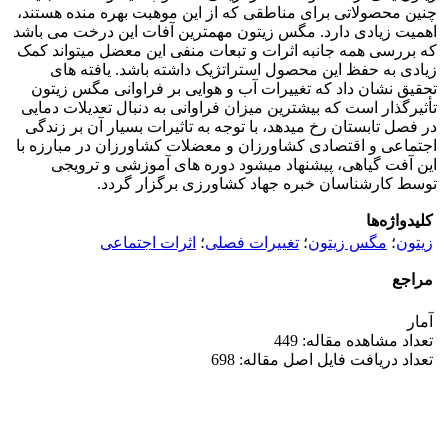
چنین محصولاتی برای مناطقی که از این موهبت بهره منده هستند،
اهمیت زیادی دارد. مگس زیتون مهمترین آفات این درخت می باشد
که بررسی همه جانبه اثرات و تبعات منفی این معضل می­تواند کمک
زیادی به حفظ این محصول استراتژیک داشته باشد. یافته های
تحقیق نشان داد که تغییرات آب و هوایی بر فراوانی مگس زیتون
تأثیرگذار است که بیشترین میزان فراوانی به دنبال تعدیلات دمایی
در فصل تابستان رخ می­دهد، با توجه به تاثیرات بسیار آن بر زندگی
اجتماعی و اقتصادی کشاورزان و معضلات کشاورزان در مبارزه با
این آفت گیاهی، پیشنهاد می­شود دوره های آموزشی و ترویجی
توسط کارشناسان خبره جهاد کشاورزی برگزار گردد.
کلیدواژه‌ها
زیتون
؛
مگس زیتون
؛
تغییرات فصلی
؛
اثرات اجتماعی
مراجع
آمار
تعداد مشاهده مقاله: 449
تعداد دریافت فایل اصل مقاله: 698