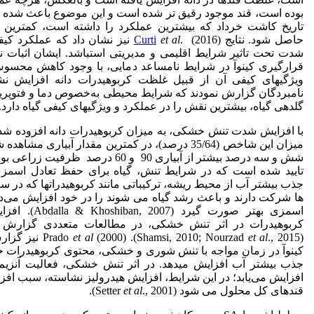
بوده است، قند موجود رقیق تر شده است و این موضوع باعث شده 
تاریخ کاشت خرداد که بیشترین عملکرد را داشته است، کمترین 
حاصل شود. نتایج
et al
Curti
. (2016) نیز نشان داد که عملکرد کی
شدت تحت تاثیر شرایط اقلیمی و مدیریتی است‏باشد. ایشان اثبات نم
قرارگیری کینوآ در شرایط نامساعد دمایی، با وجود کاهش محسو
ویژگی‏های کیفی آن از قبیل غلظت کربوهیدرات دانه افزایش نشا
نامبردگان گزارش نمودند که شرایط محیطی به‌خصوص دما و فتوپریو
گلدهی گیاه، بیشترین نقش را در عملکرد و ویژگی‏های کیفی گیاه دارد.
با افزایش شدت تنش خشکی، به میزان کربوهیدرات دانه افزوده شد 
میزان این شاخص (35/64 درصد)، در کمترین مقدار آبیاری مشا
تایید شده است که در شرایط تنش، گیاه برای حفظ تعادل اسمزی 
جذب بیشتر آب از محیط ریشه، ترکیباتی مانند کربوهیدرات‏ها که در س
ها شرکت دارند و باعث رشد گیاه می شوند را در خود افزایش می‌ده
اسمزی بهتر صورت گیرد (007
کربوهیدرات در اثر تنش خشکی، در مطالعات متعددی گزارش
(Shamsi, 2010; Nourzad
., 2015). Prado
et al
et al
(2000) نیز 
کینوآ در زمان مواجه با تنش شوری و خشکی، محتوی کربوهیدرات خ
جذب بیشتر آب افزایش می‏دهد. در اثر تنش خشکی، فعالیت آنزیم آ
افزایش می‌یابد؛ در این شرایط، افزایش هیدرولیز نشاسته، سبب ا
قندهای کل محلول می شود (Setter
., 2001).
et al