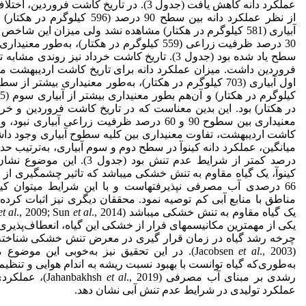
عملکرد دانه کاهش یافت (جدول 3). در تاریخ کاشت فروردین
آبیاری (581 کیلوگرم در هکتار) مشاهده نشد ولی میزان این شاخص 
30 درصد ظرفیت زراعی (559 کیلوگرم در هکتار)، به‌طور معنی
سطح یاد شده بود (جدول 3). تاریخ کاشت خرداد نیز روندی م
فروردین داشت. میزان عملکرد دانه برای تاریخ کاشت اردیبهشت م
در هکتار) بود. این بدین معناست که در تاریخ کاشت فروردین و خرد
معنی‏داری بین سطوح 90 و 60 درصد ظرفیت زراعی آبیاری نب
کاشت اردیبهشت، تفاوت معنی‏داری بین کلیه سطوح آبیاری وجود دا
درصد کمتر از شرایط عدم تنش بود (جدول 3). ا
66 درصدی آب مصرفی نپذیرفته‏است و با این شرایط می‏توان کین
مناطق با منابع آبی کم توصیه نمود. محققان دیگری نیز اثبات کرده‌ان
یک گیاه مقاوم به تنش خشکی می‏باشد (Jacobsen
et al
., 2009; Sun
et al
یکی از مهمترین مکانیسم‏های فرار از خشکی این گیاه، انعطاف‌پذیری
چرخه رشد گیاه در زمان قرار گیری در معرض تنش خشکی شناخت
(Jacobsen
et al
., 2003). در این تحقیق نیز به‌خوبی این موضوع
به‌طوری‌که گیاه توانست با بهبود نسبت ریشه به اندام هوایی و تنظی
رشدی بر مبنای آب مصرفی (Jahanbakhsh
et al
., 2019)، عمل
عملکرد تولیدی در شرایط عدم تنش آبی نشان دهد.