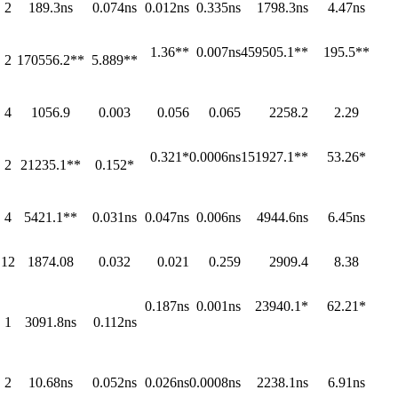
2
189.3ns
0.074ns
0.012ns
0.335ns
1798.3ns
4.47ns
1.36**
0.007ns
459505.1**
195.5**
2
170556.2**
5.889**
4
1056.9
0.003
0.056
0.065
2258.2
2.29
0.321*
0.0006ns
151927.1**
53.26*
2
21235.1**
0.152*
4
5421.1**
0.031ns
0.047ns
0.006ns
4944.6ns
6.45ns
12
1874.08
0.032
0.021
0.259
2909.4
8.38
0.187ns
0.001ns
23940.1*
62.21*
1
3091.8ns
0.112ns
2
10.68ns
0.052ns
0.026ns
0.0008ns
2238.1ns
6.91ns