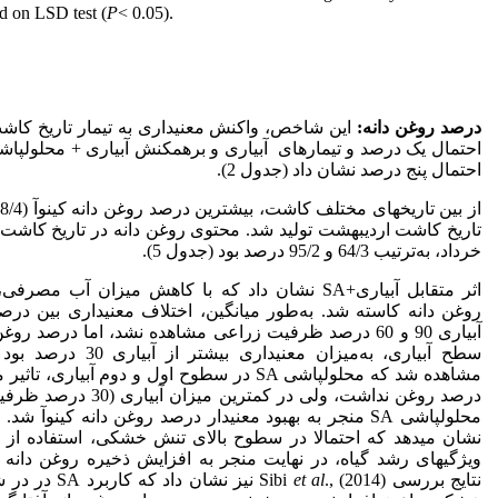
ed on LSD test (
P
< 0.05).
درصد روغن دانه:
این شاخص، واکنش معنی‏داری به تیمار تاریخ کا
احتمال یک درصد و تیمارهای آبیاری و برهمکنش آبیاری + محلول‏پ
احتمال پنج درصد نشان داد (جدول 2).
تاریخ کاشت اردیبهشت تولید شد. محتوی روغن دانه در تاریخ کاشت
خرداد، به‌ترتیب 64/3 و 95/2 درصد بود (جدول 5).
اثر متقابل آبیاری+SA نشان داد که با کاهش میزان آب مص
روغن دانه کاسته شد. به‌طور میانگین، اختلاف معنی‏داری بین در
آبیاری 90 و 60 درصد ظرفیت زراعی مشاهده نشد، اما درصد رو
مشاهده شد که محلول‏پاشی SA در سطوح اول و دوم آبیاری، ت
درصد روغن نداشت، ولی در کمترین میزا
محلول‏پاشی SA منجر به بهبود معنی‏دار درصد روغن دانه کینوآ ش
ویژگی‏های رشد گیاه، در نهایت منجر به افزایش ذخیره روغن دانه
نتایج بررسی Sibi
et al
., (2014) نیز نشان دا