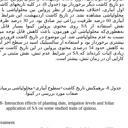
دو تاریخ کاشت دیگر برخوردار بود (جدول 8). در کلیه
محلول‏پاشی مشاهده نشد. در تاریخ کاشت اردیبهشت، این شرایط
آبیاری 60 درصد ظرفیت زراعی نیز صاد
نقش استفاده از SA روی محتوی پرولین کینوا بسیار قا
به‌ه‏طوری‌که محلول‏پاشی این هورمون، باعث کاهش قابل توجه میز
نسبت به عدم محلول‏پاشی شد. این موضوع در تاریخ کاشت فروردین،
بیشتری برخوردار بود و استفاده از سالسیلیک اسید در سطح آخر آب
به کاهش حدود 54 درصدی محتوی پرولین در این تاریخ کاشت
زیادی اثبات کرده‌اند که SA در شرایط عدم تنش، نقش مثبتی 
کارایی آن در زمان تنش، بیشتر است‏.
جدول 8- برهمکنش تاریخ کاشت+سطوح آبیاری+محلول‏پاشی برمیا
صفات مورد بررسی در کینوآ.
8- Interaction effects of planting date, irrigation levels and foliar
application of SA on some studied traits of quinoa.
reatment