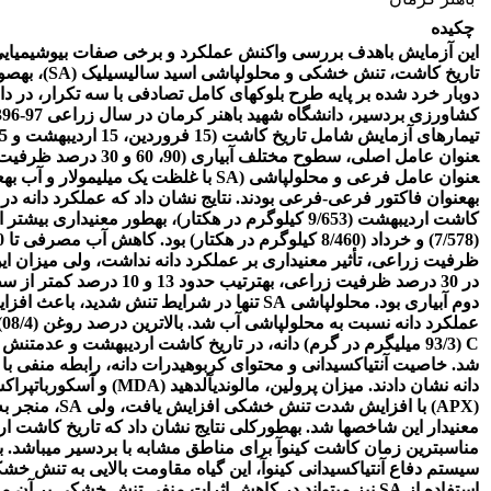
چکیده
این آزمایش باهدف بررسی واکنش عملکرد و برخی صفات بیوشیمیایی 
تاریخ کاشت، تنش خشکی و محلول‏پاشی اسید سالیسیلیک (
SA
)، به­ص
دوبار خرد شده بر پایه طرح بلوک­های کامل تصادفی با سه تکرار، در د
عنوان عامل اصلی، سطوح مختلف آبیاری (90، 
عنوان عامل فرعی و محلول‏پاشی (
SA
با غلظت یک میلی­مولار و آب به­
به­عنوان فاکتور فرعی-فرعی بودند. نتایج نشان داد که عملکرد دانه در 
کاشت اردیبهشت (9/653 کیلوگرم در هکتار)، به‏طور معنی‏داری بی
ظرفیت زراعی، تأثیر معنی­داری بر عملکرد دانه نداشت، ولی میزان 
در 30 درصد ظرفیت زراعی، به‏ترتیب حدود 13 و 0
دوم آبیاری بود. محلول‏پاشی
SA
تنها در شرایط تنش شدید، باعث افزای
عملکرد دانه نسبت به محلول‏پاشی آب شد. بالاترین درصد روغن (08/4) و ویتامین
C
(93/3 میلی‏گرم در گرم) دانه، در تاریخ کاشت اردیبهشت و عدم‏تنش آ
شد. خاصیت آنتی‏اکسیدانی و محتوای کربوهیدرات دانه، رابطه منفی با
دانه نشان دادند. میزان پرولین، مالون‏دی‏آلدهید (
MDA
) و آسکوربات‏پراک
(
APX
) با افزایش شدت تنش خشکی افزایش یافت، ولی
SA
، منجر ب
معنی‏دار این شاخص‏ها شد. به‏طورکلی نتایج نشان داد که تاریخ کاشت ا
مناسب‏ترین زمان کاشت کینوآ برای مناطق مشابه با بردسیر می‏باشد. ب
سیستم دفاع آنتی‏اکسیدانی کینوآ، این گیاه مقاومت بالایی به تنش خشک
استفاده از
SA
نیز می‏تواند در کاهش اثرات منفی تنش خشکی بر آن مو