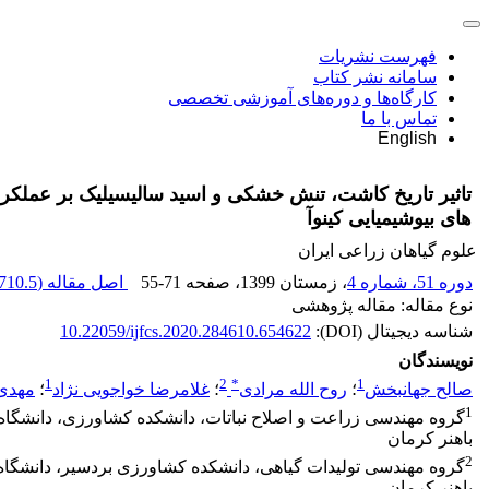
فهرست نشریات
سامانه نشر کتاب
کارگاه‌ها و دوره‌های آموزشی تخصصی
تماس با ما
English
تاثیر تاریخ‏ کاشت، تنش‏ خشکی و اسید سالیسیلیک بر عملکرد
های بیوشیمیایی کینوآ
علوم گیاهان زراعی ایران
دوره 51، شماره 4
، زمستان 1399
، صفحه
55-71
اصل مقاله (
710.5 K
نوع مقاله: مقاله پژوهشی
شناسه دیجیتال (DOI):
10.22059/ijfcs.2020.284610.654622
نویسندگان
1
2
*
1
صالح جهانبخش
؛
روح الله مرادی
؛
غلامرضا خواجویی نژاد
؛
مهدی 
1
گروه مهندسی زراعت و اصلاح نباتات، دانشکده کشاورزی، دانشگاه
باهنر کرمان
2
گروه مهندسی تولیدات گیاهی، دانشکده کشاورزی بردسیر، دانشگاه
باهنر کرمان