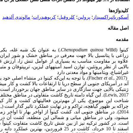
کلیدواژه‌ها
آسکوربات‏پراکسیداز
؛
پرولین
؛
کلروفیل
؛
کربوهیدرات
؛
مالون‏دی‏ آلدهید
اصل مقاله
مقدمه
کینوا (
Chenopodium quinoa
Willd.) به‏ عنوان یک شبه ‏غله، یک
زراعی با پتانسیل بالا جهت معرفی در مناطق خشک و شور ایران م
علاوه بر مقاومت مناسب به بسیاری از عوامل تنش زا، ارزش غذ
بالایی از نظر پروتئین، توازن اسید آمینه‏های لیزین، تریپتوفان و مت
غیراشباع، ویتامین­ها و مواد معدنی دارد
(Fischer
et al
., 2017). با توجه به این‌که کینوا در منشاء اصلی خو
آند در آمریکای جنوبی از سطح دریا تا ارتفاعات بالا کشت و کار می‏شو
Lewis, 2017). این گیاه دامنه تاریخ کاشت متفاوتی در مناطق مختلف
شناخت این موضوع، یکی از مهم‌ترین فعالیت‏های کشت و کار کینوآ
چراکه بر ظهور گیاهچه، تراکم و در نهایت عملکرد تاثیر گذار است (Hirich
.,
2014). در مناطق جنوبی آند، کشت کینوآ از اواخر بهار تا اواخر ز
می‏شود، ولی در مناطق میانی و شمالی این منطقه، کشت آن در او
اسفند تا 10 خرداد، کاشت در 25 فروردین، بهترین عملکرد 