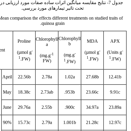
جدول 7- نتایج مقایسه میانگین اثرات ساده صفات مورد ارزیابی در 
تحت تاثیر تیمارهای مورد بررسی.
Mean comparison the effects different treatments on studied traits of
quinoa grain.
Chlorophyll
Chlorophyll
Proline
MDA
APX
b
a
ent
-
-
-
(µmol g
(µmol g
(Units g
-
-1
(mg.g
(mg.g
1
1
1
.FW)
.FW)
.FW)
1
FW)
.FW)
April
22.56b
2.78a
1.02a
27.68b
12.41b
May
18.38c
2.73ab
.953b
23.66c
9.91c
June
29.76a
2.55b
.900c
34.97a
23.89a
90%
15.73c
2.79a
1.001b
21.28c
12.97c