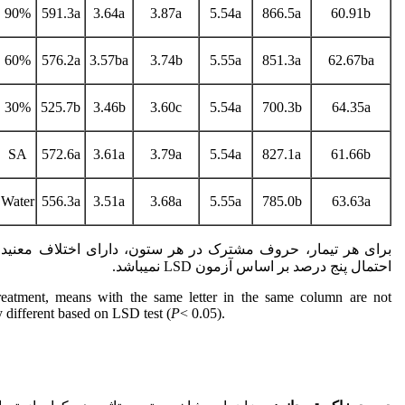
90%
591.3a
3.64a
3.87a
5.54a
866.5a
60.91b
60%
576.2a
3.57ba
3.74b
5.55a
851.3a
62.67ba
30%
525.7b
3.46b
3.60c
5.54a
700.3b
64.35a
SA
572.6a
3.61a
3.79a
5.54a
827.1a
61.66b
Water
556.3a
3.51a
3.68a
5.55a
785.0b
63.63a
برای هر تیمار، حروف مشترک در هر ستون، دارای اختلاف معنی‏د
احتمال پنج درصد بر اساس آزمون LSD نمی­باشد.
reatment, means with the same letter in the same column are not
y different based on LSD test (
P
< 0.05).