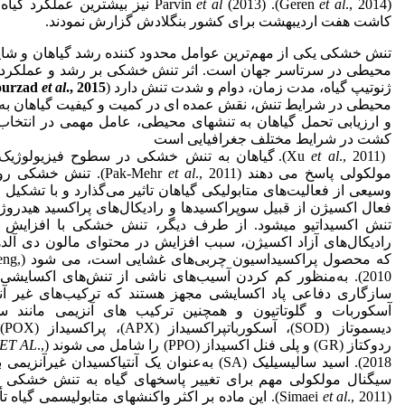
(Geren
., 2014). Parvin
et al
et al
(2013) نیز بیشترین عملکرد گیاه
کاشت هفت اردیبهشت برای کشور بنگلادش گزارش نمودند.
تنش خشکی یکی از مهم‌ترین عوامل محدود کننده رشد گیاهان و شای
محیطی در سرتاسر جهان است. اثر تنش خشکی بر رشد و عملکرد،
ژنوتیپ گیاه، مدت زمان، دوام و شدت تنش دارد (
., 2015
et al
ourzad
محیطی در شرایط تنش، نقش عمده ای در کمیت و کیفیت گیاهان به ع
و ارزیابی تحمل گیاهان به تنش‏های محیطی، عامل مهمی در انتخاب 
کشت در شرایط مختلف جغرافیایی است
(Xu
et al
., 2011). گیاهان به تنش خشکی در سطوح فیزیولوژی
مولکولی پاسخ می دهند (Pak-Mehr
et al
., 2011). تنش خشکی
وسیعی از فعالیت‌های متابولیکی گیاهان تاثیر می‌گذارد و با تشکیل ر
فعال اکسیژن از قبیل سوپراکسیدها و رادیکال‌های پراکسید هیدروژ
تنش اکسیداتیو می‏شود. از طرف دیگر، تنش خشکی با افزایش 
که محصول پراکسی
2010). به‌منظور کم کردن آسیب‌های ناشی از تنش‌های اکسایشی،
سازگاری دفاعی پاد اکسایشی مجهز هستند که ترکیب‌های غیر آنز
آسکوربات و گلوتاتیون و همچنین ترکیب های آنزیمی مانند س
دیسمو
ردوکتاز (GR) و پلی فنل اکسیداز (PPO) را شامل می شوند (Aslezaeem
.,
ET AL
2018). اسید سالیسیلیک (SA) به‌عنوان یک آنتی‏اکسیدان غیرآن
سیگنال مولکولی مهم برای تغییر پاسخ‏های گیاه به تنش خشکی ع
(Simaei
et al
., 2011). این ماده بر اکثر واکنش‏های متابولیسمی گیاه تأ