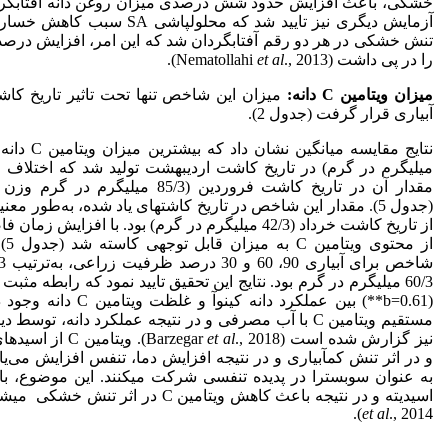
خشکی، باعث افزایش حدود شش درصدی میزان روغن دانه آفتابگرد
آزمایش دیگری نیز تایید شد که محلول‏پاشی SA
تنش خشکی در هر دو رقم آفتابگردان شد که این امر، افزایش درصد
را در پی داشت (Nematollahi
., 2013).
et al
میزان ویتامین
C
دانه:
میزان این شاخص تنها تحت تاثیر تاریخ ک
آبیاری قرار گرفت (جدول 2).
میلی‏گرم در گرم) در تاریخ کاشت اردیبهشت تولید شد که اختلاف مع
مقدار آن در تاریخ کاشت فروردین (85/3 میلی‏گرم
(جدول 5). مقدار این شاخص در تاریخ کاشت‏های یاد شده، به‌طور معن
از تاریخ کاشت خرداد (42/3 میلی‏گرم در گرم) بود. با افزایش زم
از مح
60/3 میلی‏گرم در گرم بود. نتایج این تحقیق تایید نمود که رابطه مثبت
(b=0.61**) بین عملکرد دانه کینوآ و غل
مستقیم ویتامین C با آب مصرفی و در نتیجه عملکرد دانه، توس
نیز گزارش شده است (Barzegar
et al
., 2018). ویتامین C
و در اثر تنش کم‏آبیاری و در نتیجه افزایش دما، تنفس افزایش می‌یاب
به عنوان سوبسترا در پدیده تنفسی شرکت می‏کنند. این موضوع، 
اسیدیته و در نتیجه باعث کاهش ویتامین C در اثر تنش خشکی می‏شود (Sharma
et al
., 2014).