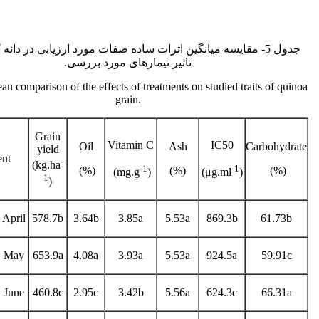
جدول 5- مقایسه میانگین اثرات ساده صفات مورد ارزیابی در دانه 
تاثیر تیمارهای مورد بررسی.
an comparison of the effects of treatments on studied traits of quinoa
grain.
Grain
Vitamin C
IC50
Oil
Ash
Carbohydrate
yield
ent
-
(kg.ha
-1
-1
(%)
(%)
(%)
(mg.g
)
(μg.ml
)
1
)
April
578.7b
3.64b
3.85a
5.53a
869.3b
61.73b
May
653.9a
4.08a
3.93a
5.53a
924.5a
59.91c
June
460.8c
2.95c
3.42b
5.56a
624.3c
66.31a