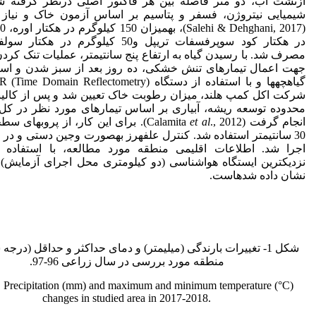
ازنشت آب، دو متر فاصله بین هر فاکتور اصلی درنظر گرفته ش
شیمیایی نیتروژن، فسفر و پتاسیم بر اساس آزمون خاک و نیاز 
در هکتار کود سوپرفسفات تریپل و50 کیلوگرم در ه
مصرف شد. با رسیدن گیاه به ارتفاع پنج سانتی­متر، عملیات تنک کردن
جهت اعمال تیمارهای تنش خشکی، ده روز بعد از سبز شدن و است
شرکت اکل کمپ هلند، میزان رطوبت خاک تعیین شد و پس از کالیب
محدوده توسعه ریشه، آبیاری بر اساس تیمارهای مورد نظر در کل
انجام گرفت (Calamita
et al
., 2012). برای این کار، از پروب­های
30 سانتی­متر استفاده شد. کنترل علف‏هرز به­صورت وجین دستی و در 
اجرا شد. اطلاعات اقلیمی منطقه مورد مطالعه، با استفاده از
نشان داده شده‏است.
شکل 1- تغییرات بارندگی (میلی­متر) و دمای حداکثر و حداقل (درجه س
منطقه مورد بررسی در سال زراعی 96-97.
. Precipitation (mm) and maximum and minimum temperature (°C)
changes in studied area in 2017-2018.