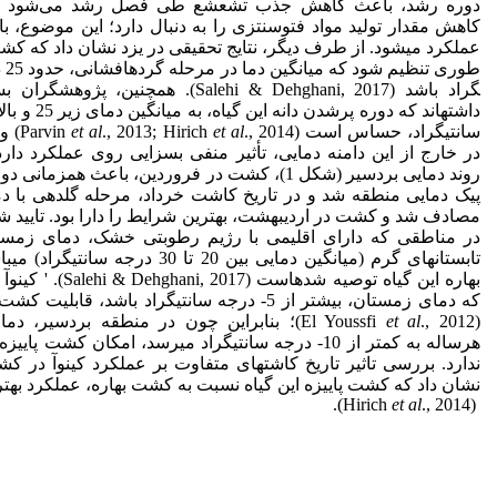
دوره رشد، باعث کاهش جذب تشعشع طی فصل رشد می‌شود و 
کاهش مقدار تولید مواد فتوسنتزی را به دنبال دارد؛ این موضوع،
عملکرد می­شود. از طرف دیگر، نتایج تحقیقی در یزد نشان داد که کشت 
طوری تنظیم
گراد باشد (Salehi & Dehghani, 2017). همچنین، پژ
سانتی­گراد، حساس است (Parvin
et al
., 2013; Hirich
et al
., 4
در خارج از این دامنه دمایی، تأثیر منفی بسزایی روی عملکرد دارد.
روند دمایی بردسیر (شکل 1)، کشت در فروردین، باعث همزمان
پیک دمایی منطقه شد و در تاریخ کاشت خرداد، مرحله گلدهی با دم
مصادف شد و کشت در اردیبهشت، بهترین شرایط را دارا بود. تایید 
در مناطقی که دارای اقلیمی با رژیم رطوبتی خشک، دمای زمست
تابستان‏های گرم (میانگین دمایی بین 20 تا 30 درجه 
بهاره این گیاه توصیه شده‏است (17
که دمای زمستان، بیشتر از 5- درجه سانتی­گراد باشد، قابلیت
(El Youssfi
et al
., 2012)؛ بنابراین چون در منطقه بردسیر، د
هرساله به کمتر از 10- درجه سانتی­گراد می‏رسد، امکان کشت پای
ندارد. بررسی تاثیر تاریخ کاشت­های متفاوت بر عملکرد کینوآ در 
نشان داد که کشت پاییزه این گیاه نسبت به کشت بهاره، عملکرد به
et al
., 2014).
(Hirich