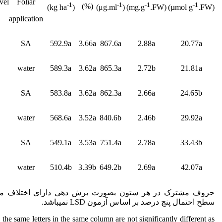
evel
Foliar
-1
-1
-1
-1
(%)
(kg ha
)
(μg.ml
)
(mg.g
.FW)
(µmol g
.FW)
application
SA
592.9a
3.66a
867.6a
2.88a
20.77a
water
589.3a
3.62a
865.3a
2.72b
21.81a
SA
583.8a
3.62a
862.3a
2.66a
24.65b
water
568.6a
3.52a
840.6b
2.46b
29.92a
SA
549.1a
3.53a
751.4a
2.78a
33.43b
water
510.4b
3.39b
649.2b
2.69a
42.07a
حروف مشترک در هر ستون بصورت برش دهی دارای اختلاف معنی
سطح احتمال پنج درصد بر اساس آزمون LSD نمی­باشد.
the same letters in the same column are not significantly different as