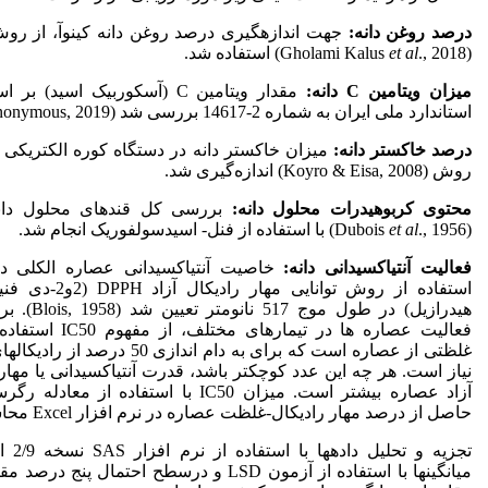
درصد روغن دانه:
جهت اندازه­گیری درصد روغن دانه کینوآ، از ر
(Gholami Kalus
., 2018) استفاده شد.
et al
میزان ویتامین
C
دانه:
مقدار ویتامین C (آسکوربیک اسید
استاندارد ملی ایران به شماره 2-14617 بررسی شد (Anonymous, 2019).
درصد خاکستر دانه:
میزان خاکستر دانه در دستگاه کوره الکتریکی
روش (Koyro & Eisa, 2008) اندازه‌گیری شد.
محتوی کربوهیدرات محلول دانه:
بررسی کل قندهای محلول دان
(Dubois
., 1956) با استفاده از فنل- اسیدسولفوریک انجام شد.
et al
فعالیت آنتی‏اکسیدانی دانه:
خاصیت آنتی‏اکسیدانی عصاره الکلی دان
هیدرازیل) در طول موج
غلظتی از عصاره است که برای به دام اندازی 50 در
نیاز است. هر چه این عدد کوچکتر باشد، قدرت آنتی‏اکسیدانی یا مهار ر
آزاد عصاره بیشتر است. میزان IC50 با استفاده از 
حاصل از درصد مهار رادیکال-غلظت عصاره در نرم افزار Excel محاسبه شد.
تجزیه و تح
میانگین‏ها با استفاده از آزمون LSD و درسطح احتمال پنج