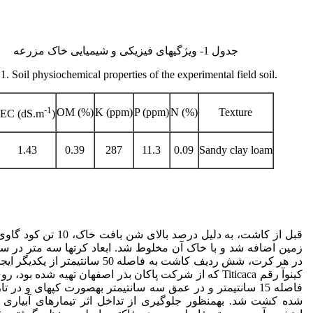
جدول 1- ویژگی‏های فیزیکی و شیمیایی خاک مزرعه
1. Soil physiochemical properties of the experimental field soil.
-1
OM (%)
K (ppm)
P (ppm)
N (%)
Texture
EC (dS.m
)
1.43
0.39
287
11.3
0.09
Sandy clay loam
قبل از کاشت، به دلیل درصد بالای شن با
زمین اضافه شد و با خاک آن مخلوط شد. ابعاد کرت­ها سه متر در سه
در هر کرت، شش ردیف کاشت به فاصله 50 سانتی­متر ا
کینوآ رقم Titicaca که از شرکت پاکان بذر اصفهان تهیه شده بود، 
فاصله 15 سانتی­متر و در عمق سه سانتی­متر به­صورت کپه­ای و در ت
شده کشت شد. به­منظور جلوگیری از تداخل اثر تیمارهای آبیاری 