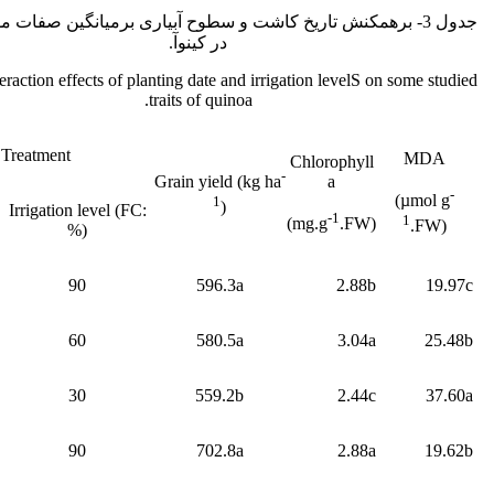
جدول 3- برهمکنش تاریخ کاشت و سطوح آبیاری برمیانگین صفات 
در کینوآ.
eraction effects of planting date and irrigation levelS on some studied
traits of quinoa.
Treatment
MDA
Chlorophyll
-
a
Grain yield (kg ha
-
(µmol g
1
)
Irrigation level (FC:
-1
1
(mg.g
.FW)
.FW)
%)
90
596.3a
2.88b
19.97c
60
580.5a
3.04a
25.48b
30
559.2b
2.44c
37.60a
90
702.8a
2.88a
19.62b