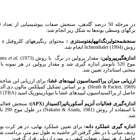
برگ‏های وسطی بوته‌ها به شکل زیر انجام شد:
سنجش
محتوای
رنگدانه‏های
فتوسنتزی
:
روش lichtenthaler (1994) انجام شد.
اندازه
گیری
پرولین:
مقدار پرولین در برگ با روش Bates
et al
موج 520 نانومتر اندازه گیری شد و مقدار پرولین در هر نمونه با
منحنی استاندارد تعیین شد.
ارزیابی میزان پراکسیداسیون لیپیدهای غشا:
برای ارزیابی این شاخ
حاصل از پراکسیداسیون لیپیدهای غشا با تیوباربیتوریک اسید (TBA) انجام شد.
اندازه‌گیری فعالیات آنزیم آسکوربات‏پراکسیداز (
APX
):
سنجش فعالیت 
با استفاده ا
شد.
اندازه گیری عملکرد دانه:
برای تعیین عملکرد نهایی، در هر کرت بوت
ردیف میانی با در نظر گرفتن اثر حاشیه به طول نیم متر، برداشت شدن
حاصل از هر تیمار، صفات کیفی زیر مورد ارزیابی قرار گرفت: