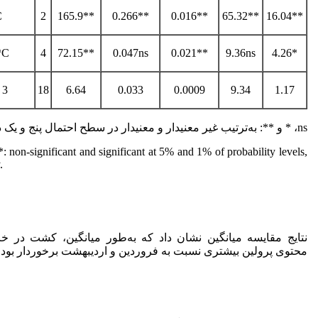
C
2
165.9**
0.266**
0.016**
65.32**
16.04**
*C
4
72.15**
0.047ns
0.021**
9.36ns
4.26*
 3
18
6.64
0.033
0.0009
9.34
1.17
ns، * و **: به‌ترتیب غیر معنی‏دار و معنی‏دار در سطح احتمال پنج و یک درصد.
*: non-significant and significant at 5% and 1% of probability levels,
.
نتایج مقایسه میانگین نشان داد که به‌طور میانگین، کشت در خرد
محتوی پرولین بیشتری نسبت به فروردین و اردیبهشت برخوردار بود (ج