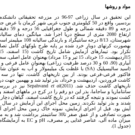
مواد و روش­ها
این تحقیق در سال زراعی 97-96 در مزرعه تحقیقاتی
درجه و 89 دقیقه شمالی
ارتفاع 2080 متری از سطح دریا اجرا شد. میانگین دمای سالیا
شهرستان، 8/13 درجه سانتی­گراد و بارندگ
به­صورت کرت­های دوبار خرد شده بر پایه طرح بلوک­های کامل تصا
15اردیبهشت، 15 خرداد، 15 تیر و 15 مرداد) به­عنوان عام
آبیاری (90، 60 و 30 درصد ظرفیت زراعی) به­عنوان عامل فرعی
(اسید سالیسیلیک (SA) با غلظت یک میلی‏مولار و آب به عنوان 
فاکتور فرعی-فرعی بودند. از بین تاریخ­های کاشت، تنها در سه ت
کاشت فروردین، اردیبهشت و خرداد، بذر تولید شد و به­همین جهت در ن
تاریخ­های کاشت حذف شد. Sepahvand
et al
(2011) نیز در ب
سانتاماریا و ساجاما، بذر این دو رقم را در کرج در ماه­های اسفند 
کشت نمودند و نتیجه گرفتند که در تاریخ کاشت اسفند، گیاهان دچار
شدند و بذر تولید نکردند. زمین محل اجرای این آزمایش در سال 
آیش بود. قبل از اجرای آزمایش، نمونه خاک زمین محل اجرای آزم
صورت تصادفی و از عمق صفر تا30 سانتی­متر برداشت ش
میزان ماده آلی، عناصر غذایی پر مصرف،
(جدول 1).