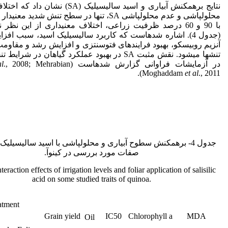
نتایج برهمکنش آبیاری و اسید سالیسیلیک (SA) نشا
محلول‏پاشی و عدم محلول‏پاشی SA، تنها در سطح تنش شدید مع
با 90 و 60 درصد ظرفیت زراعی، اختلاف معنی­داری از این نظر 
(جدول 4). اشاره شده‏است که کاربرد سالیسیلیک اسید، سبب افز
آنزیم روبیسکو، بهبود فرایندهای فتوسنتزی و افزایش رشد و مقاومت
تنش‏ها می‏شود. نقش مثبت SA در بهبود عملکرد گیاهان در 
در آزمایشات فراوانی گزارش شده‏است (Hayat
., 2008; Mehrabian
al
Moghaddam
et al
., 2011).
جدول 4- برهمکنش سطوح آبیاری و محلول‏پاشی با اسید سالیسیلیک
صفات مورد بررسی در کینوآ.
teraction effects of irrigation levels and foliar application of salisilic
acid on some studied traits of quinoa.
atment
Grain yield
IC50
Chlorophyll a
MDA
Oil