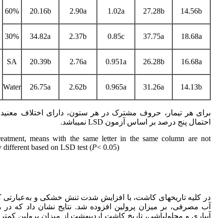
60%
20.16b
2.90a
1.02a
27.28b
14.56b
30%
34.82a
2.37b
0.85c
37.75a
18.68a
SA
20.39b
2.76a
0.951a
26.28b
16.68a
n
Water
26.75a
2.62b
0.965a
31.26a
14.13b
برای هر تیمار، حروف مشترک در هر ستون، دارای اختلاف معنی‏د
احتمال پنج درصد بر اساس آزمون LSD نمی­باشد.
reatment, means with the same letter in the same column are not
y different based on LSD test (
P
< 0.05)
در کلیه تاریخ‏های کاشت، با افزایش شدت تنش خشکی و به‌عبارتی
آب مصرفی، بر میزان پرولین افزوده شد. نتایج نشان داد که در
آبیاری و محلول‏پاشی، تاریخ کاشت اردیبهشت از میزان پرولین کمت