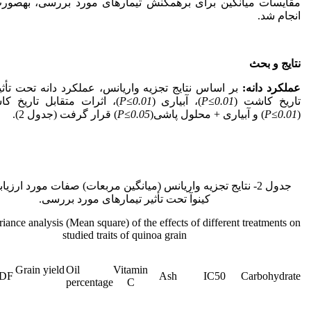
مقایسات میانگین برای برهمکنش تیمارهای مورد بررسی، به‏صور
انجام شد.
نتایج و بحث
عملکرد دانه:
بر اساس نتایج تجزیه واریانس، عملکرد دانه تحت تأثی
تاریخ کاشت (
P≤0.01
)، آبیاری (
P≤0.01
)، اثرات متقابل تاریخ کا
(
P≤0.01
) و آبیاری + محلول پاشی(
P≤0.05
) قرار گرفت (جدول 2).
جدول 2- نتایج تجزیه واریانس (میانگین مربعات) صفات مورد ارزیاب
کینوآ تحت تأثیر تیمارهای مورد بررسی.
riance analysis (Mean square) of the effects of different treatments on
studied traits of quinoa grain
Grain yield
Oil
Vitamin
DF
Ash
IC50
Carbohydrate
percentage
C