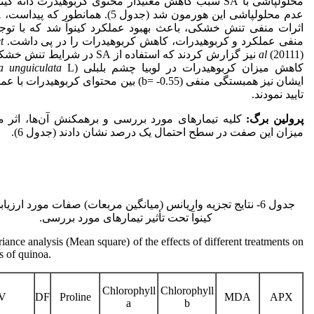
محلول‏پاشی با SA سبب کاهش معنی‏دار محتوی کربوهیدرت دانه ک
اثرات منفی تنش خشکی، باعث بهبود عملکرد کینوآ شد که با توجه
منفی عملکرد و کربوهیدرات، کاهش کربوهیدرات را در پی داشت. Pak-Mehr
t
al
(20111) نیز گزارش کردند که استفاده از SA در 
کاهش میزان کربوهیدرات در لوبیا چشم بلبلی (
a unguiculata
ایشان نیز همبستگی منفی (b= -0.55) بین محتوای کربوهیدرا
تایید نمودند.
پرولین برگ:
کلیه تیمارهای مورد بررسی و برهمکنش آن‌ها، اثر مع
میزان این صفت در سطح احتمال یک درصد نشان دادند (جدول 6).
جدول 6- نتایج تجزیه واریانس (میانگین مربعات) صفات مورد ارزیا
کینوآ تحت تأثیر تیمارهای مورد بررسی.
riance analysis (Mean square) of the effects of different treatments on
ts of quinoa.
Chlorophyll
Chlorophyll
.V
DF
Proline
MDA
APX
a
b