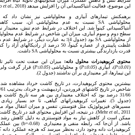
شرایط تنش و کاهش عملکرد، میزان متابولیت‏های ثانویه گیاه افزایش
این موضوع، فعالیت آنتی‏اکسیدانی آن را افزایش می‏دهد (Guo
., 2018).
et al
برهمکنش تیمارهای آبیاری و محلول‏پاشی نیز نشان داد که ب
محلول‏پاشی SA نسبت به عدم محلول‏پاشی آن، سبب ک
آنتی‏اکسیدانی کینوآ شد. این اختلاف در شرایط عدم تنش، معنی‏دار نب
سطح دوم و سوم آبیاری، میزان این شاخص در شرایط عدم محلول‏پا
از محلول‏پاشی SA بود (جدول 4)؛ به عبارت دیگر، در شرای
غلظت پایین‏تری از عصاره کینوآ، 50 درصد از رادیکال‏های آ
قدرت بازدارندگی بیشتری نسبت به محلول‏پاشی SA داشت.
محتوی کربوهیدرات محلول دانه:
میزان این صفت تحت تاثیر تا
(
P≤0.01
)، آبیاری (
P≤0.05
) و محلول‏پاشی (
P≤0.05
) قرار گرفت ول
این تیمارها، اثر معنی‏داری بر آن نداشتند (جدول 2).
بیشترین محتوی کربوهیدارت، در تاریخ کاشت خرداد مشاهده شد. 
31/66 درصد بود که اختلاف معنی‏داری بین هر سه تاریخ کاشت
(جدول 5). تغییرات کربوهیدرات‏های گیاهی، تا حد بسیار زیاد
et al
Mehr
., 2011). در نتیجه، این افزایش محتوای قند در تاریخ کا
ممکن است از کاهش نیاز به مواد فتوسنتزی به دلیل کاهش رشد
باشد. از آن‌جا که، رابطه منفی و معنی
کربوهیدرات دانه وجود دارد، به‌نظر می‏رسد که هرچه عملکرد دانه 
است، غلظت قندها در دانه افزایش یافته است و بالعکس، هرچه عمل