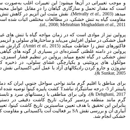
و موجب تغییراتی در آن‌ها می‏شود؛ این تغییرات اغلب به‌صورت س
است که مقدار تحمل و سازگاری گیاهان را در مقابل عوامل محی
می‏دهد (Metvally
et al
., 2003). نقش مثبت این آنزیم در کاهش تنش
مقاومت گیاه به تنش خشکی، در مطالعات مختلفی اثبات شده است (yat
al
., 2008; Mehrabian Moghaddam
et al
., 2011).
پرولین نیز از موادی است که در زمان مواجه گیاه با تنش‏ های غی
قبیل خشکی در سلول افزایش می‌یابد و ساختارهای سلولی و آنزیمی ر
فاکتورهای تنش‏ زا حفاظت می‏کند (Amiri
et al
., 2015). گزار
پرولین در دامنه غلظتی گسترده‌ای در بسیاری از گونه‏ های گیاهی،
تنش خشکی در گیاه تجمع می‏یابد. پرولین در تنظیم فشار اسمزی،
مولکول‏ های پروتئینی و یکپارچگی غشای سلولی، در ذخیره ک
& Sunkar, 2005).
برای مناطق با اقلیم گرم مانند نواحی سواحل جنوبی ایران که دم
& Dehghani, 2017)، ولی برای مناطقی با زمستان­های سرد و تابس
گرم مانند منطقه بردسیر کرمان، تاریخ کاشت دقیقی در دست
بنابراین این تحقیق با هدف تعیین مناسب­ترین تاریخ کاشت کینوا، تعیین
آبیاری آن و بررسی نقش SA بر فعالیت آنت ی‏اکسیدانی و مقا
خشکی انجام شد.