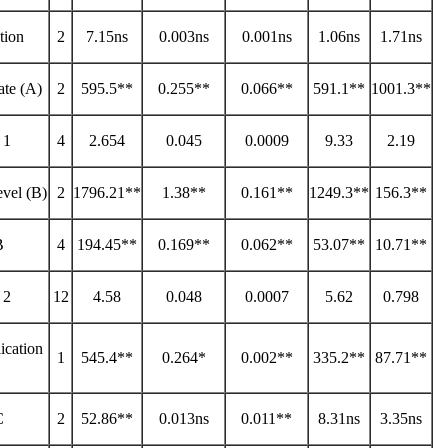
tion
2
7.15ns
0.003ns
0.001ns
1.06ns
1.71ns
ate (A)
2
595.5**
0.255**
0.066**
591.1**
1001.3**
 1
4
2.654
0.045
0.0009
9.33
2.19
evel (B)
2
1796.21**
1.38**
0.161**
1249.3**
156.3**
B
4
194.45**
0.169**
0.062**
53.07**
10.71**
 2
12
4.58
0.048
0.0007
5.62
0.798
lication
1
545.4**
0.264*
0.002**
335.2**
87.71**
C
2
52.86**
0.013ns
0.011**
8.31ns
3.35ns