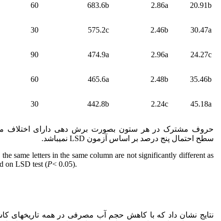
60
683.6b
2.86a
20.91b
30
575.2c
2.46b
30.47a
90
474.9a
2.96a
24.27c
60
465.6a
2.48b
35.46b
30
442.8b
2.24c
45.18a
حروف مشترک در هر ستون بصورت برش دهی دارای اختلاف معنی
سطح احتمال پنج درصد بر اساس آزمون LSD نمی­باشد.
the same letters in the same column are not significantly different as
ed on LSD test (
P
< 0.05).
نتایج نشان داد که با کاهش حجم آب مصرفی در همه تاریخ‏های کا