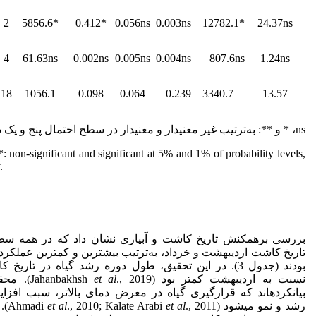
2
5856.6*
0.412*
0.056ns
0.003ns
12782.1*
24.37ns
4
61.63ns
0.002ns
0.005ns
0.004ns
807.6ns
1.24ns
18
1056.1
0.098
0.064
0.239
3340.7
13.57
ns، * و **: به‌ترتیب غیر معنی‏دار و معنی‏دار در سطح احتمال پنج و یک درصد.
*: non-significant and significant at 5% and 1% of probability levels,
.
بررسی برهمکنش تاریخ کاشت و آبیاری نشان داد که در همه سطو
تاریخ کاشت اردیبهشت و خرداد، به‌ترتیب بیشترین و کمترین عملکرد دا
بودند (جدول 3). در این تحقیق، طول دوره رشد گیاه در تاری
نسبت به اردیبهشت کمتر بود (Jahanbakhsh
et al
., 2019).
بیان‏کرده­اند که قرارگیری گیاه در معرض دمای بالاتر، سبب اف
رشد و نمو می­شود (Ahmadi
et al
., 2010; Kalate Arabi
et al
., 