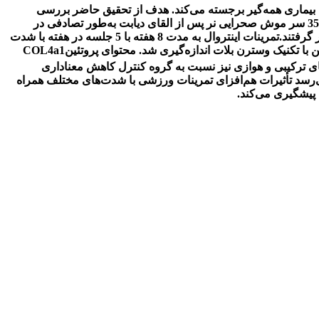
ین بیماری همه‌گیر برجسته می‌کند. هدف از تحقیق حاضر بررسی
تغییرات فیبروزی و آپوپتوزی بافت قلبی در رت‌های دیابتی در پی اجرای دو شیوۀ تمرینی هوازی و اینتروال با مصرف مکمل آستاگزانتین بود. 35 سر موش صحرایی نر پس از القای دیابت به‌طور تصادفی در
7گروه شامل دیابتی کنترل، دیابتی شم، دیابت+ هوازی+ مکمل، دیابت + اینترول+ مکمل، دیابت+اینتروال، دیابت+ هوازی، دیابت+ مکمل قرار گرفتند.تمرینات اینتروال به مدت 8 هفته با 5 جلسه در هفته با شدت
max روی نوار گردان اجرا شد. محتوای پروتئین Cas3، COL4a1 و فیبرونکتین با تکنیک وسترن بلات اندازه‌گیری شد. محتوای پروتئینCOL4a1
 معناداری نسبت به گروه کنترل نشان داد. محتوای پروتئین Cas3 و فیبرونکتین گروه‌های ترکیبی و هوازی نیز نسبت به گروه کنترل کاهش معناداری
می‌رسد تأثیرات هم‌افزای تمرینات ورزشی با شدت‌های مختلف همراه
 پیشگیری می‌کند.