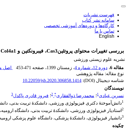
فهرست نشریات
سامانه نشر کتاب
کارگاه‌ها و دوره‌های آموزشی تخصصی
تماس با ما
English
بررسی تغییرات محتوای پروتئینCas3، فیبرونکتین و Col4a1 در پی دو شیوۀ تمرین هوازی و اینتروال همراه با مصرف مکمل آستاگزانتین در بافت قلب رت‌های دیابتی نوع2
نشریه علوم زیستی ورزشی
مقاله 6
،
دوره 12، شماره 4
، زمستان 1399
، صفحه
453-471
اصل مق
نوع مقاله: مقاله پژوهشی
شناسه دیجیتال (DOI):
10.22059/jsb.2020.306858.1414
نویسندگان
3
2
*
1
نسرین عبادی
؛
محمدرضا ذوالفقاری
؛
فیروز قادری پاکدل
1
دانش‌آموختۀ دکتری فیزیولوژی ورزشی، دانشکدۀ تربیت بدنی، دانشگا
2
استادیار فیزیولوژی ورزشی، دانشکدۀ تربیت بدنی، دانشگاه ارومیه، 
3
دانشیار فیزیولوژی، دانشکدۀ پزشکی، دانشگاه علوم پزشکی ارومیه، 
چکیده