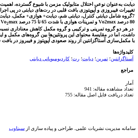
دیابت به‌عنوان نوعی اختلال متابولیک مزمن با شیوع گسترده، اهمیت
80 درصد Vo2max و تمرینات هوازی با شدت 65 تا 75 درصد Vo
2
داشت، اما در مقایسۀ محتوای این پروتئین‌ها بین گروه‌های مکمل و 
با مکمل‌سازی آستاگزانتین از روند صعودی آپوپتوز و فیبروز در بافت
کلیدواژه‌ها
آستاگزانتین
؛
تمرین
؛
دیابت
؛
رت
؛
کاردیومیوپاتی دیابتی
مراجع
آمار
تعداد مشاهده مقاله: 941
تعداد دریافت فایل اصل مقاله: 755
سامانه مدیریت نشریات علمی.
طراحی و پیاده سازی از
سیناوب