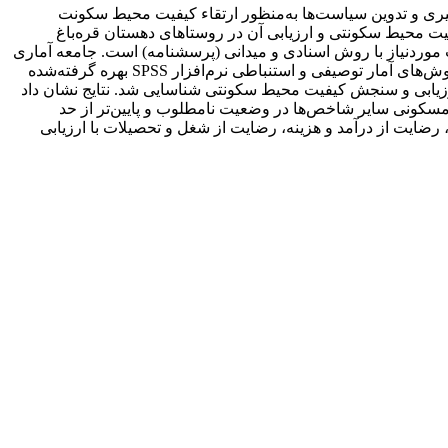
گیری و تدوین سیاست‌ها به‌منظور ارتقاء کیفیت محیط سکونت
ت محیط سکونتی و ارزیابی آن در روستاهای دهستان قره‌باغ
وردنیاز با روش اسنادی و میدانی (پرسشنامه) است. جامعه آماری
خانوارهای ساکن در روستاهای واقع در دهستان موردمطالعه می‌باشد که تعداد نمونه موردنظر 195 نفر است. برای تجزیه‌وتحلیل داده‌ها از روش‌های آمار توصیفی و استنباطی نرم‌افزار SPSS بهره گرفته‌شده
تعداد 62 نماگر در قالب 6 شاخص عمده به‌عنوان شاخص‌های ارزیابی و سنجش کیفیت محیط سکونتی شناسایی شد. نتایج نشان داد
سکونی سایر شاخص‌ها در وضعیت نامطلوب و پایین‌تر از حد
رضایت از درآمد و هزینه، رضایت از شغل و تحصیلات با ارزیابی