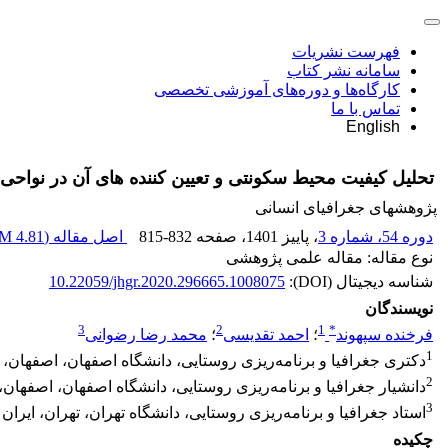
فهرست نشریات
سامانه نشر کتاب
کارگاه‌ها و دوره‌های آموزشی تخصصی
تماس با ما
English
تحلیل کیفیت محیط سکونتی و تعیین کننده های آن در نواحی 
پژوهشهای جغرافیای انسانی
دوره 54، شماره 3
، پاییز 1401
، صفحه
815-832
اصل مقاله (
4.81 M
نوع مقاله: مقاله علمی پژوهشی
شناسه دیجیتال (DOI):
10.22059/jhgr.2020.296665.1008075
نویسندگان
3
2
1
*
فرخنده سپهوند
؛
احمد تقدیسی
؛
محمد رضا رضوانی
1
دکتری جغرافیا و برنامه‌ریزی روستایی، دانشگاه اصفهان، اصفهان، ا
2
دانشیار جغرافیا و برنامه‌ریزی روستایی، دانشگاه اصفهان، اصفهان، 
3
استاد جغرافیا و برنامه‌ریزی روستایی، دانشگاه تهران، تهران، ایران
چکیده