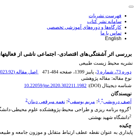
فهرست نشریات
سامانه نشر کتاب
کارگاه‌ها و دوره‌های آموزشی تخصصی
تماس با ما
English
بررسی اثر آشفتگی‌های اقتصادی- اجتماعی ناشی از فعالیتهای انسانی بر عملکر
نشریه محیط زیست طبیعی
دوره 73، شماره 3
، پاییز 1399
، صفحه
471-484
اصل مقاله (
023.92 K
نوع مقاله: مقاله پژوهشی
شناسه دیجیتال (DOI):
10.22059/jne.2020.302211.1982
نویسندگان
2
2
1
*
آصف درویشی
؛
مریم یوسفی
؛
نغمه مبرقعی دینان
1
گروه برنامه ریزی و طراحی محیط-پژوهشکده علوم محیطی-دانشگ
2
دانشگاه شهید بهشتی
چکیده
پایداری به عنوان نقطه عطف ارتباط متقابل و موزون جامعه و طبیع