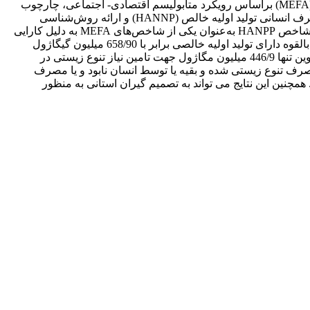
حوزه پایداری، شناسایی شاخص‌های مناسب برای مطالعه‌ی روابط و همکنش‌های بین جامعه و طبیعت است. محاسبه جریان ماده و انرژی (MEFA) براساس رویکرد متابولیسم اقتصادی- اجتماعی، چارچوب
تحلیلی مهمی برای هم‌کنشی جامعه و طبیعت ارائه می‌کند. این مطالعه با هدف ارزیابی میزان آشفتگی انسان ساز، با استفاده از شاخص تصرف انسانی تولید اولیه خالص (HANNP) و ارائه روش‌شناسی
مربوط به آن و سنجش اثر ساختار سیمای سرزمین در جریان ماده و انرژی و نقشی که در عملکرد سیمای سرزمین دارد، انجام شده است. شاخص HANPP به‌عنوان یکی از شاخص‌های MEFA به دلیل کارایی
در مقیاس‌های متنوع از جهانی تا ناحیه‌ای، مورد توجه پژوهشگران مختلف قرار گرفته است. نتایج این تحقیق نشان داد استان قزوین به طور بالقوه دارای تولید اولیه خالصی برابر با 658/90 میلیون گیگاژول
است و این در حالی است که تنها 552/34 میلیون گیگاژول از این توان را به توان بالفعل تبدیل می‌کند. از مقدار انرژی تولید شده در استان قزوین تنها 446/9 میلیون مگاژول جهت تامین نیاز تنوع زیستی در
ی شود. در نتیجه تنها 42/10 درصد از توان بالقوه استان قزوین صرف تنوع زیستی شده و بقیه یا توسط انسان نابود و یا مصرف
مچنین این نتایج می تواند به تصمیم گیران استانی به منظور