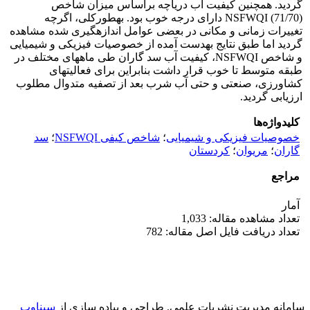
گردید. همچنین کیفیت آب دریاچه براساس میزان شاخص
NSFWQI (71/70) دارای درجه خوب بود. به‎طورکلی، اگرچه
تغییرات زمانی و مکانی در بعضی عوامل اندازه‎گیری شده مشاهده
گردید اما طبق نتایج به‎دست آمده از خصوصیات فیزیکی و شیمیایی
و شاخص NSFWQI، کیفیت آب سد گاران طی ماه‎های مختلف در
طبقه متوسط تا خوب قرار داشت بنابراین برای فعالیت‎های
کشاورزی، صنعتی و حتی آب شرب بعد از تصفیه متدوال مطلوب
ارزیابی گردید.
کلیدواژه‌ها
خصوصیات فیزیکی و شیمیایی
؛
شاخص کیفی NSFWQI
؛
سد
گاران
؛
مریوان
؛
کردستان
مراجع
آمار
تعداد مشاهده مقاله: 1,033
تعداد دریافت فایل اصل مقاله: 782
سامانه مدیریت نشریات علمی.
طراحی و پیاده سازی از
سیناوب