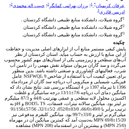
2
2
1
*
عرفان کریمیان
؛
برزان بهرامی کمانگر
؛
حبیب اله محمدی
؛
3
ادریس قادری
1
گروه شیلات، دانشکده منابع طبیعی دانشگاه کردستان .
2
گروه شیلات، دانشکده منابع طبیعی دانشگاه کردستان
3
گروه شیلات، دانشکده منابع طبیعی دانشگاه کردستان.
چکیده
پایش کیفی مستمر منابع آب از ابزارهای اصلی مدیریت و حفاظت
از این منابع با ارزش به حساب می‎آید. استان کردستان از نظر
آب‌های سطحی و زیرزمینی یکی از استان‌های مهم کشور محسوب
می‌گردد و سد گاران مریوان می‎تواند نقش مهمی را در تأمین آب
شرب، فعالیت‎های کشاورزی و صنعتی داشته باشد. بدین منظور
برای تعیین کیفیت آب با استفاده از شاخص NSFWQI، 9 عامل
فیزیکی، شیمیایی و میکروبی آب دریاچه سد گاران از مردادماه
1396 تا تیرماه 1397 در 4 ایستگاه بررسی شد. نتایج نشان داد که
میانگین دمای آب دریاچه 7/6±13/11 درجه سانتی‎گراد و غلظت
اکسیژن محلول لایه سطحی و عمقی به‎ترتیب 44/8 و 87/3 میلی‎گرم
بر لیتر بود. میانگین سالانه نیترات، فسفات، BOD5، TS و pH به
ترتیب برابر با 49/0±66/0، 03/0±052/0، 5/2±32/1، 57/56±91/156
میلی‌گرم بر لیتر و 33/0±99/7 بود. میانگین کلی‎فرم مدفوعی نیز
MPN 69/8±15/20 به‌دست آمد که کم‎ترین میانگین آن در مهرماه
(MPN 25/0) و بیشترین آن در اسفندماه (MPN 208) مشاهده