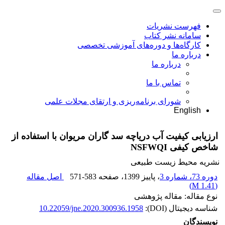
فهرست نشریات
سامانه نشر کتاب
کارگاه‌ها و دوره‌های آموزشی تخصصی
درباره ما
درباره ما
تماس با ما
شورای برنامه‌ریزی و ارتقای مجلات علمی
English
ارزیابی کیفیت آب دریاچه سد گاران مریوان با استفاده از
شاخص کیفی NSFWQI
نشریه محیط زیست طبیعی
دوره 73، شماره 3
، پاییز 1399
، صفحه
571-583
اصل مقاله
)
1.41 M
(
نوع مقاله: مقاله پژوهشی
شناسه دیجیتال (DOI):
10.22059/jne.2020.300936.1958
نویسندگان