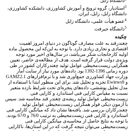
دانشگاه زابل
3
استادیار، گروه ترویج و آموزش کشاورزی، دانشکده کشاورزی،
دانشگاه زابل، زابل، ایران.
4
عضو هیأت علمی، دانشگاه زابل
5
دانشگاه جیرفت
چکیده
چغندرقند به علت مصارف گوناگون در دنیای امروز اهمیت
اقتصادی و تجاری زیادی دارد. با توجه به این‌که این محصول ماده
اولیه کارخانجات شکر می‌باشد، در سال‌های اخیر مورد توجه
ویژه‌ی دولت قرار گرفته است. هدف از مطالعه‌ی حاضر، تعیین
همگرایی زیست‌محیطی عوامل تولید چغندرکاران کشور در طی
دوره زمانی 1396-1392 بود. داده‌های مورد نیاز از سایت آمار
وزارت جهاد کشاورزی جمع‌آوری شد و با نرم‌افزارهای GAMZ2.1
و Ewiews9 تجزیه و تحلیل شد. برای این منظور ابتدا با استفاده از
مدل تحلیل پوششی، داده‌های پنجره‌ای تحت شرایط بازده متغیر
نسبت به مقیاس کارایی فنی استاندارد و کارایی فنی
زیست‌محیطی عوامل تولید ریشه‌ی چغندر قند محاسبه شد. سپس
با آزمون دیکی فولر همگرایی زیست‌محیطی عوامل تولید
چغندرکاران بررسی شد. یافته‌ها نشان داد که میانگین کارایی فنی
استاندارد و کارایی فنی زیست‌محیطی به ترتیب 76/0 و 67/0 بودند.
با توجه به نتایج حاصل از محاسبه‌ی میانگین کارایی فنی
زیست‌محیطی می‌توان نتیجه گرفت که در این استان‌ها، ناکارایی