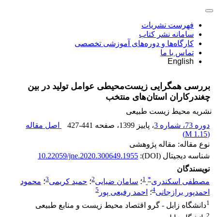
فهرست نشریات
سامانه نشر کتاب
کارگاه‌ها و دوره‌های آموزشی تخصصی
تماس با ما
English
بررسی همگرایی زیست‌محیطی عوامل تولید در بین
چغندرکاران استان‌های منتخب
نشریه محیط زیست طبیعی
دوره 73، شماره 3
، پاییز 1399
، صفحه
427-441
اصل مقاله
)
1.15 M
(
نوع مقاله: مقاله پژوهشی
شناسه دیجیتال (DOI):
10.22059/jne.2020.300649.1955
نویسندگان
3
2
1
*
مصطفی اسکندری
؛
سامان ضیایی
؛
حمید کریمی
؛
محمود
5
4
احمدپور برازجانی
؛
احمد رفیعی پور
1
دانشگاه زابل - گرو اقتصاد محیط زیست و منابع طبیعی
2