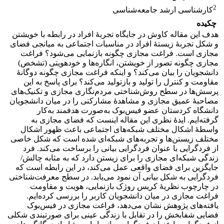
2
کارشناسی ارشد جامعه‌شناسی
چکیده
هدف این مقاله کاوش در جایگاه تجربۀ افراد در رابطه با خویشتن
و شکل تجربۀ زیستۀ افراد در مناسبات اجتماعی به میانجی فضای
مجازی است. فراغت مجازی چگونه بازنمایی می‌شود؟ فراغت
مجازی چگونه تصور از خویشتن، انگاره‌ها و خودهویتی (تشخص)
دانشجویان را بیان می‌کند؟ و اینکه فراغت مجازی چگونه دوگانۀ
مقاومت و کنترل را تولید و بازتولید می‌کند؟ برای پاسخ به این
پرسش‌ها در سطح روش‌شناختی مردم‌نگاری مجازی و تکنیک‌های
مصاحبۀ عمیق مجازی و مشاهدۀ مشارکتی را در میان دانشجویان
دانشگاه کردستان عضو فیس‌بوک به‌صورت هدفمند به‌کار
گرفته‌ایم. ایدۀ نظری این مقاله اینست که فضای مجازی به
واسطۀ اشکال مختلف شبکه‌های اجتماعی باعث ظهور اشکال
مختلف زیستن‌ها و تجربه‌های شبکه‌ای شده است که شکل خاصی
از فردگرایی با عنوان فردگرایی بیانی را برساخت می‌کند. فرد
زندگی شبکه‌ای مجازی را برای زیستن دارد که به مثابه چالش/
جایگزین برای فضای واقعی عمل می‌کند، در این رابطه است که
فردگرایی به شکل بیانی آن نمود می‌یابد. در سطح معرفت‌شناختی
در چارچوب نظریۀ کریس روژک بازنمایی، هویت و مقاومت
فراغت مجازی در میان دانشجویان کاربر را بررسی کرده‌ایم.
یافته‌های پژوهش نشان می‌دهد، فراغت مجازی در فیس‌بوک
فضایی شفابخش را در تقابل با زندگی عینی برای صورتبندی شکلی