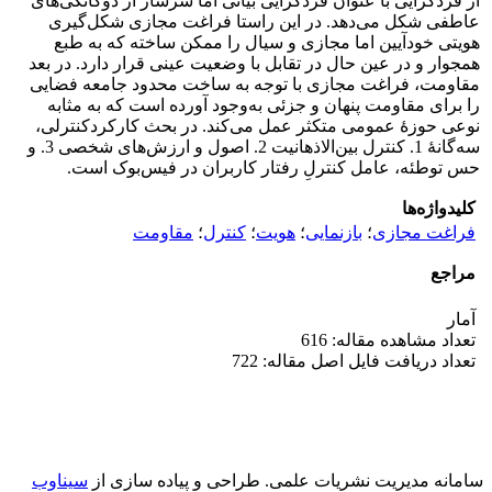
از فردگرایی با عنوان فردگرایی بیانی اما سرشار از دوگانگی‌های
عاطفی شکل می‌دهد. در این راستا فراغت مجازی شکل‌گیری
هویتی خودآیین اما مجازی و سیال را ممکن ساخته که به طبع
همجوار و در عین حال در تقابل با وضعیت عینی قرار دارد. در بعد
مقاومت، فراغت مجازی با توجه به ساخت محدود جامعه فضایی
را برای مقاومت پنهان و جزئی به‌وجود آورده است که به مثابه
نوعی حوزۀ عمومی متکثر عمل می‌کند. در بحث کارکردکنترلی،
سه‌گانۀ 1. کنترل بین‌الاذهانیت 2. اصول و ارزش‌های شخصی 3. و
حس توطئه، عامل کنترلِ رفتار کاربران در فیس‌بوک است.
کلیدواژه‌ها
فراغت مجازی
؛
بازنمایی
؛
هویت
؛
کنترل
؛
مقاومت
مراجع
آمار
تعداد مشاهده مقاله: 616
تعداد دریافت فایل اصل مقاله: 722
سامانه مدیریت نشریات علمی.
طراحی و پیاده سازی از
سیناوب