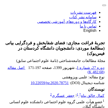
فهرست نشریات
سامانه نشر کتاب
کارگاه‌ها و دوره‌های آموزشی تخصصی
تماس با ما
English
تجربۀ فراغت مجازی: فضای شفابخش و فردگرایی بیانی
(مطالعۀ موردی: دانشجویان دانشگاه کردستان در
فیس‌بوک)
مجلۀ مطالعات جامعه‌شناختی (نامۀ علوم اجتماعی سابق)
دوره 27، شماره 1
، شهریور 1399
، صفحه
171-197
اصل مقاله
)
482.68 K
(
نوع مقاله: علمی وپزوهشی
شناسه دیجیتال (DOI):
10.22059/jsr.2020.78751
نویسندگان
2
1
*
کمال خالق پناه
؛
جعفر عسگری
1
عضو هیأت علمی گروه علوم اجتماعی دانشکده علوم انسانی
دانشگاه گیلان