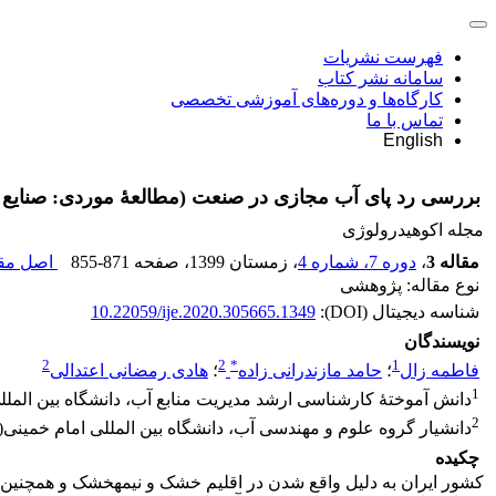
فهرست نشریات
سامانه نشر کتاب
کارگاه‌ها و دوره‌های آموزشی تخصصی
تماس با ما
English
بررسی رد پای آب مجازی در صنعت (مطالعۀ موردی: صنایع م
مجله اکوهیدرولوژی
مقاله 3
،
دوره 7، شماره 4
، زمستان 1399
، صفحه
855-871
اصل مقا
نوع مقاله: پژوهشی
شناسه دیجیتال (DOI):
10.22059/ije.2020.305665.1349
نویسندگان
2
2
*
1
فاطمه زال
؛
حامد مازندرانی زاده
؛
هادی رمضانی اعتدالی
1
دانش ‏آموختۀ کارشناسی ارشد مدیریت منابع آب، دانشگاه بین‏ الملل
2
دانشیار گروه علوم و مهندسی آب، دانشگاه بین‏ المللی امام خمینی(ر
چکیده
کشور ایران به دلیل واقع ‏شدن در اقلیم خشک و نیمه‏خشک و همچنی