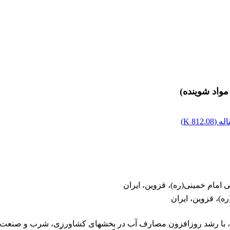
واد شوینده)
له (
812.08 K
)
ی امام خمینی(ره)، قزوین، ایران
ه)، قزوین، ایران
ن، با رشد روزافزون مصارف آب در بخش‏های کشاورزی، شرب و صنعت، ب