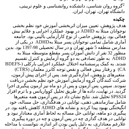
2
گروه روان شناسی، دانشکده روانشناسی و علوم تربیتی،
دانشگاه تهران، تهران، ایران.
چکیده
هدف پژوهش، تعیین میزان اثربخشی آموزش خود نظم بخشی
نوجوانان مبتلا به ADHD در بهبود عملکرد اجرایی و علائم بیش
فعالی بود. پژوهش حاضر، از نوع کارآزمایی بالینی بود. جامعه
آماری شامل تمامی نوجوانان پسر مبتلا بهADHD در یکی از
مدارس منطقه 5 شهر تهران و در سال تحصیلی 98-1397 بود. بدین
منظور 32 نفر از دانش آموزان پسر مقطع متوسطه مبتلا به
ADHD به طور تصادفی به دو گروه آزمایش و کنترل تقسیم
شدند. به کمک پرسشنامه اختلال عملکرد اجرایی بارکلی (BDEFS-
CA) و رفتار بیش فعالی و نقص توجه کانرز معلمان (CTRS)
متغیرهای پژوهش، اندازه‌گیری شد. پس از اجرای پیش آزمون،
شرکت کنندگان گروه آزمایش آموزش خود نظم بخشی دریافت
نمودند. سپس، پس آزمون و پس از دو ماه نیز آزمون پیگیری اجرا
گردید. در نهایت، داده ها از طریق تحلیل کوواریانس و با ترم افزار
SPSS24 تحلیل شد. نتایج نشان داد در پس آزمون همه متغیرها
شامل سازماندهی ذهنی، توانایی در هدفگذاری، حل مساله، خود
انگیختگی بهبود پیدا کردند و نشانه های ADHD کاهش یافته بود. در
پیگیری دو ماهه، توانایی حل مساله به لحاظ آماری معنادار نبود و
توانایی در هدف گذاری چه در پس آزمون و چه در دوره پیگیری
علارغم معناداری، به دلیل پایین بودن اثر اندازه، نتوانست با مداخله