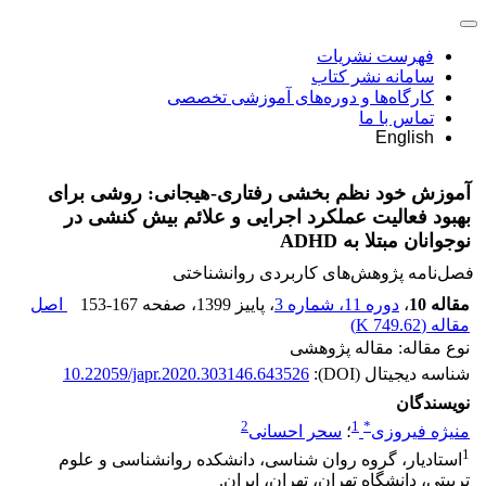
فهرست نشریات
سامانه نشر کتاب
کارگاه‌ها و دوره‌های آموزشی تخصصی
تماس با ما
English
آموزش خود نظم بخشی رفتاری-هیجانی: روشی برای
بهبود فعالیت عملکرد اجرایی و علائم بیش کنشی در
نوجوانان مبتلا به ADHD
فصل‌نامه پژوهش‌های کاربردی روانشناختی
مقاله 10
،
دوره 11، شماره 3
، پاییز 1399
، صفحه
153-167
اصل
مقاله (
749.62 K
)
نوع مقاله: مقاله پژوهشی
شناسه دیجیتال (DOI):
10.22059/japr.2020.303146.643526
نویسندگان
2
1
*
منیژه فیروزی
؛
سحر احسانی
1
استادیار، گروه روان شناسی، دانشکده روانشناسی و علوم
تربیتی، دانشگاه تهران، تهران، ایران.