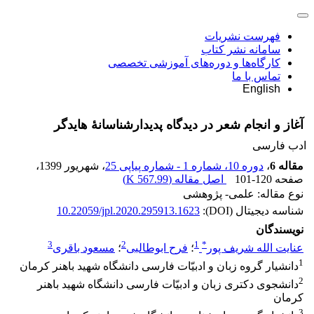
فهرست نشریات
سامانه نشر کتاب
کارگاه‌ها و دوره‌های آموزشی تخصصی
تماس با ما
English
آغاز و انجام شعر در دیدگاه پدیدارشناسانۀ هایدگر
ادب فارسی
مقاله 6
،
دوره 10، شماره 1 - شماره پیاپی 25
، شهریور 1399
،
صفحه
101-120
اصل مقاله (
567.99 K
)
نوع مقاله: علمی- پژوهشی
شناسه دیجیتال (DOI):
10.22059/jpl.2020.295913.1623
نویسندگان
3
2
1
*
عنایت الله شریف پور
؛
فرح ابوطالبی
؛
مسعود باقری
1
دانشیار گروه زبان و ادبیّات فارسی دانشگاه شهید باهنر کرمان
2
دانشجوی دکتری زبان و ادبیّات فارسی دانشگاه شهید باهنر
کرمان
3