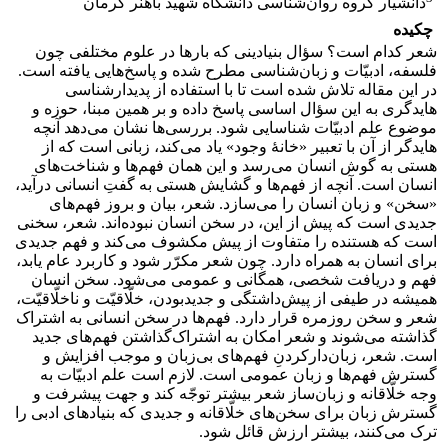
دانشیار گروه روان‌شناسی دانشگاه شهید باهنر کرمان
چکیده
شعر کدام است؟ سؤال بنیادینی که بارها در علوم مختلفی چون
فلسفه، ادبیّات و زبان‌شناسی مطرح شده و پاسخ‌هایی یافته‌ است.
در این مقاله تلاش شده است تا با استفاده از پدیدارشناسی
هایدگری به این سؤال اساسی پاسخ داده و بر همین مبنا، حوزه و
موضوع علم ادبیّات شناسایی شود. بررسی‌ها نشان می‌دهد آنچه
هایدگر از آن با تعبیر «خانۀ وجود» یاد می‌کند، زبانی است که از
هستی به گوش انسان می‌رسد و این همان فهم‌ها و شناخت‌های
انسان است. آنچه از فهم‌ها و گشایش هستی به گفتِ انسانی درآید،
«سخن» و زبان انسان را می‌سازد. شعر، بیان و بروز فهم‌های
جدیدی است که پیش از این، در سخن انسان نبوده‌اند. شعر، سخنی
است که هستنده را متفاوت از پیش مکشوف می‌کند و فهم جدیدی
برای انسان به همراه دارد. چون شعر مکرّر شود و کاربرد عام یابد،
فهم و دریافت شخصی، همگانی و عمومی می‌شود. سخن انسان
همیشه در طیفی از پیش‌داشتگی و جدیدبودن، خلّاقیّت و ناخلّاقیّت،
شعر و سخن روزمره قرار دارد. ‌فهم‌ها در سخن انسانی به اشتراک
گذاشته می‌شوند و شعر امکان به اشتراک‌گذاشتن فهم‌های جدید
است. شعر، زبان‌دارکردنِ فهم‌های بی‌زبان و موجب افزایش و
گسترش فهم‌ها و زبان عمومی است. لازم است علم ادبیّات به
وجه خلّاقانه و زبان‌ساز شعر بیشتر توجّه کند و جهت پیشرفت و
گسترش زبان برای سخن‌های خلّاقانه و جدیدی که بنیادهای ادبی را
ترک می‌کنند، بیشتر ارزش قائل شود.