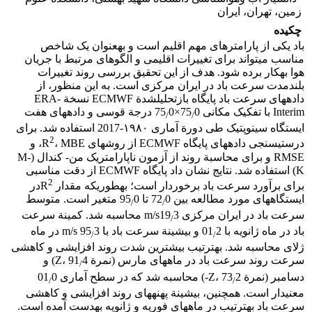
زمین، تهران، ایران
چکیده
باد یکی از پارامترهای مهم اقلیم است و به‏عنوان یک شاخص
مناسب می‏تواند برای تغییرات اقلیمی و الگوهای مرتبط با جریان
هوا به‏کار برده شود. هدف از این تحقیق بررسی روند تغییرات
بلندمدت سرعت باد در ایران مرکزی است. به این منظور، از
داده‏های سرعت باد پایگاه بازتحلیل‏شدة ECMWF نسخة ERA-
Interim با تفکیک مکانی 75
0×75
0 درجة قوسی و داده‏های هفت
/
/
ایستگاه سینوپتیک طی دورة آماری ۱۹۸۰-2017 استفاده شد. برای
2
درستی‏سنجی داده‏های پایگاه ECMWF از روش‏های R
، MBE، و
RMSE و برای محاسبة روند از آزمون ناپارامتریک من- کندال (M-
K) استفاده شد. نتایج نشان داد پایگاه ECMWF از دقت مناسبی
2
برای برآورد سرعت باد برخوردار است؛ به‏طوری‏که مقدار R
در
ایستگاه‏های مورد مطالعه بین 72
0 تا 95
0 متغیر است. متوسط
/
/
سرعت باد در ایران مرکزی m/s19
3 محاسبه شد. کمینة سرعت
/
باد در ماه ژانویه با 01
2 و بیشینة سرعت باد با m/s 95
3 در ماه
/
/
ژلای محاسبه شد. به‏ترتیب بیشترین شدت روند افزایشی و کاهشی
سرعت روند سرعت باد در ماه‏های مارس (نمرة Z، 91
4) و
/
دسامبر (نمرة Z، 73
2-) محاسبه شد که در سطح آماری 01
0
/
/
معنی‏دار است. همچنین، بیشینة پهنه‏های روند افزایشی و کاهشی
سرعت باد به‏ترتیب در ماه‏های فوریه و ژانویه به‏دست آمده است.