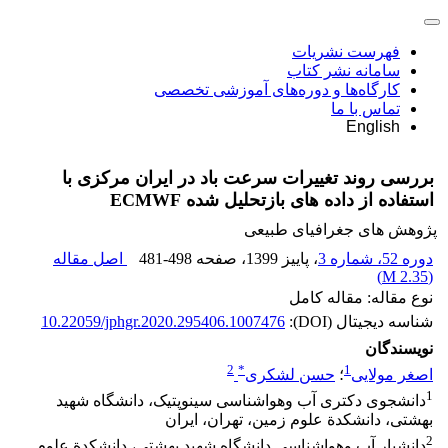
فهرست نشریات
سامانه نشر کتاب
کارگاه‌ها و دوره‌های آموزشی تخصصی
تماس با ما
English
بررسی روند تغییرات سرعت باد در ایران مرکزی با
استفاده از داده های بازتحلیل شده ECMWF
پژوهش های جغرافیای طبیعی
دوره 52، شماره 3
، پاییز 1399
، صفحه
481-498
اصل مقاله
)
2.35 M
(
نوع مقاله: مقاله کامل
شناسه دیجیتال (DOI):
10.22059/jphgr.2020.295406.1007476
نویسندگان
2
*
1
اصغر مولایی
؛
حسن لشکری
1
دانشجوی دکتری آب‏ وهواشناسی سینوپتیک، دانشگاه شهید
بهشتی، دانشکدة علوم زمین، تهران، ایران
2
دانشیار آب‏ وهواشناسی دانشگاه شهید بهشتی، دانشکدة علوم