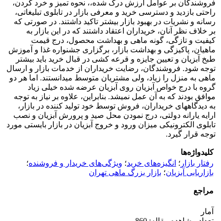
فروشندگان بر عوامل ارزش درک شده،، نحوه تمیز و خرد کردن،
راحتی بازدید و دسترسی خرید و معرفی بازار در تابلوی تبلیغاتی،
رسانه و نشریات در بهبود بازار بیشتر تاکید داشتند. در صورتی که
بر خلاف نظر آنان، خریداران اعتقاد داشتند که در این بازار به
کیفیت و تازگی، گونه ماهی و بهداشت محصول، درج قیمت
ماهیان، پاکیزگی و بهداشت بازار، برگزاری جشنواره غذا و آموزش
طبخ آبزیان و تعیین جایزه و قرعه کشی در قبال خرید باید بیشتر
توجه شود. فروشندگان، رضایت خریداران از خدمات بازار و ارسال
ماهی به منزل را زیاد، ولی مشتریان متوسط می­دانستند. اما هر دو
گروه با درج خواص آبزیان روی آبزیان عرضه شده خیلی زیاد
موافق بودند که به آن عمل نمی­شد. بنابراین، علاوه بر نیاز به توجه
به دیدگاه­های خریداران، فروش توسط خود تولید کننده در بازار،
ارایه یارانه دولتی، درج نمودن محل صید و پرورش آبزیان و نصب
تابلوی الکترونیکی میزان ورود و خروج آبزیان در بازار بایستی مورد
توجه قرار گیرد.
کلیدواژه‌ها
رفتار بازار
؛
انگیزه‌های خرید
؛
ویژگی‌های خریدار و فروشنده
؛
بازاریابی آبزیان
؛
بازار بزرگ ماهی تهران
مراجع
آمار
تعداد مشاهده مقاله: 860