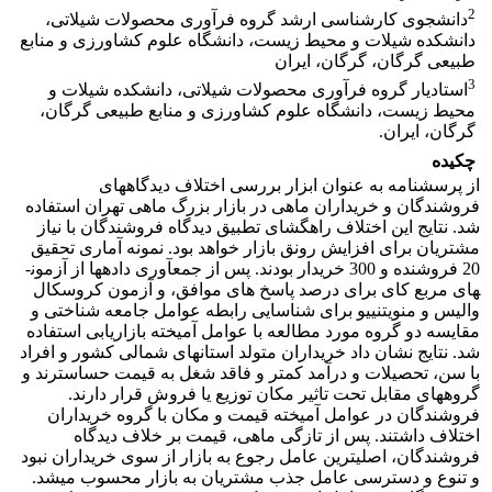
2
دانشجوی کارشناسی ارشد گروه فرآوری محصولات شیلاتی،
دانشکده شیلات و محیط زیست، دانشگاه علوم کشاورزی و منابع
طبیعی گرگان، گرگان، ایران
3
استادیار گروه فرآوری محصولات شیلاتی، دانشکده شیلات و
محیط زیست، دانشگاه علوم کشاورزی و منابع طبیعی گرگان،
گرگان، ایران.
چکیده
از پرسشنامه به عنوان ابزار بررسی اختلاف دیدگاه­های
فروشندگان و خریداران ماهی در بازار بزرگ ماهی تهران استفاده
شد. نتایج این اختلاف راهگشای تطبیق دیدگاه فروشندگان با نیاز
مشتریان برای افزایش رونق بازار خواهد بود. نمونه آماری تحقیق
20 فروشنده و 300 خریدار بودند. پس از جمع­آوری داده­ها از آزمون­
های­ مربع کای برای درصد پاسخ های موافق، و آزمون کروسکال
والیس و من­ویتنی­یو برای شناسایی رابطه عوامل جامعه شناختی و
مقایسه دو گروه مورد مطالعه با عوامل آمیخته بازاریابی استفاده
شد. نتایج نشان داد خریداران متولد استان­های شمالی کشور و افراد
با سن، تحصیلات و درآمد کمتر و فاقد شغل به قیمت حساس­ترند و
گروه­های مقابل تحت تاثیر مکان توزیع یا فروش قرار دارند.
فروشندگان در عوامل آمیخته قیمت و مکان با گروه خریداران
اختلاف داشتند. پس از تازگی ماهی، قیمت بر خلاف دیدگاه
فروشندگان، اصلی­ترین عامل رجوع به بازار از سوی خریداران نبود
و تنوع و دسترسی عامل جذب مشتریان به بازار محسوب می­شد.