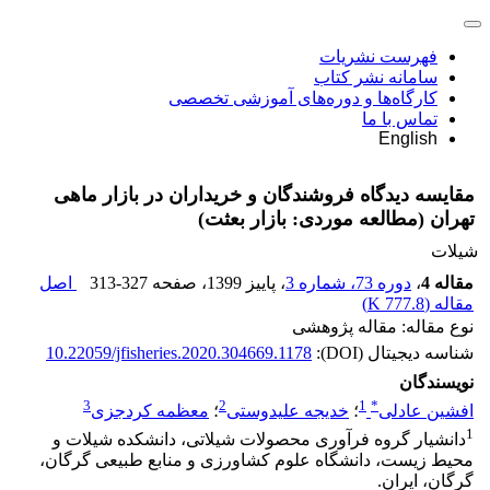
فهرست نشریات
سامانه نشر کتاب
کارگاه‌ها و دوره‌های آموزشی تخصصی
تماس با ما
English
مقایسه دیدگاه فروشندگان و خریداران در بازار ماهی
تهران (مطالعه موردی: بازار بعثت)
شیلات
مقاله 4
،
دوره 73، شماره 3
، پاییز 1399
، صفحه
313-327
اصل
مقاله (
777.8 K
)
نوع مقاله: مقاله پژوهشی
شناسه دیجیتال (DOI):
10.22059/jfisheries.2020.304669.1178
نویسندگان
3
2
1
*
افشین عادلی
؛
خدیجه علیدوستی
؛
معظمه کردجزی
1
دانشیار گروه فرآوری محصولات شیلاتی، دانشکده شیلات و
محیط زیست، دانشگاه علوم کشاورزی و منابع طبیعی گرگان،
گرگان، ایران.