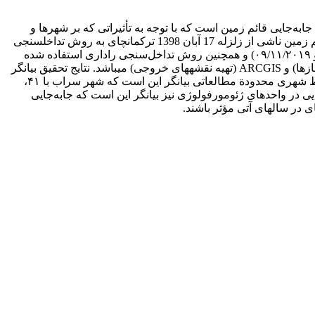
‌جایی قائم زمین است که با توجه به تأثیراتی که بر شهرها و
لندفرم­های منطقه دارد، ارزیابی آنها می­تواند بسیار حائز اهمیت باشد. با توجه به اهمیت موضوع، در این تحقیق به ارزیابی میزان جابه‌جایی قائم زمین ناشی از زلزله 17 آبان 1398 ترکمانچای به روش تداخل‏سنجی
راداری پرداخته شده است. در این تحقیق از ۲ تصویر ماهواره سنتینل ۱ مربوط به یک دورة زمانی ۱۲روزه قبل و بعد از زلزله (۲۸/۱۰/۲۰۱۹ و ۰۹/۱۱/۲۰۱۹) و همچنین روش تداخل‌سنجی راداری استفاده شده
است. نرم­افزارهای مورداستفاده در تحقیق نیز شامل SNAP (انجام پیش‌پردازش­های لازم و تهیه نقشه میزان جابه‌جایی)، Snaphu (باز کردن فازها) و ARCGIS‌ (تهیه نقشه­های خروجی) می­باشد. نتایج تحقیق بیانگر
این است که تحت‌تأثیر زلزله ترکمانچای، محدوده مطالعاتی با ۱۳+ و ۹۶- میلی­متر جابه‌جایی همراه بوده است. نتیجة ارزیابی جابه‌جایی در نقاط شهری محدودة مطالعاتی بیانگر این است که شهر سراب با ۴۱،
ه بوده­اند. همچنین نتایج ارزیابی جابه‌جایی در واحدهای ژئومورفولوژی نیز بیانگر این است که جابه‌جایی
ی در سال­های آتی مؤثر باشند.