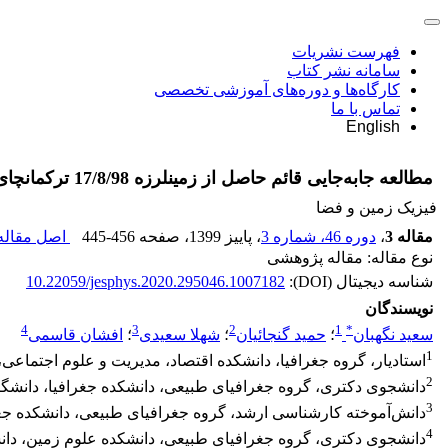
فهرست نشریات
سامانه نشر کتاب
کارگاه‌ها و دوره‌های آموزشی تخصصی
تماس با ما
English
مطالعه جابه‌جایی قائم حاصل از زمین‏لرزه 17/8/98 ترکمانچای با استفاده از روش InSAR
فیزیک زمین و فضا
مقاله 3
،
دوره 46، شماره 3
، پاییز 1399
، صفحه
445-456
اصل مقاله 
نوع مقاله: مقاله پژوهشی
شناسه دیجیتال (DOI):
10.22059/jesphys.2020.295046.1007182
نویسندگان
4
3
2
1
*
سعید نگهبان
؛
حمید گنجائیان
؛
شهلا سعیدی
؛
افشان قاسمی
1
استادیار، گروه جغرافیا، دانشکده اقتصاد، مدیریت و علوم اجتماعی، 
2
دانشجوی دکتری، گروه جغرافیای طبیعی، دانشکده جغرافیا، دانشگاه 
3
دانش‌آموخته کارشناسی ارشد، گروه جغرافیای طبیعی، دانشکده جغرا
4
دانشجوی دکتری، گروه جغرافیای طبیعی، دانشکده علوم زمین، دانش