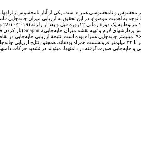
 محسوس و نامحسوسی همراه است. یکی از آثار نامحسوس زلزله­ها، جابه
ترکمانچای با ۳۰، میانه با ۳، هشترود با ۲۸، ترک با ۱۸، آقکند با ۱۴ و نیر با ۳۲ میلی­متر فرونشست همرا
 و جابه‌جایی صورت‌گرفته در دامنه­ها، می­تواند در تشدید حرکات دامنه­ا