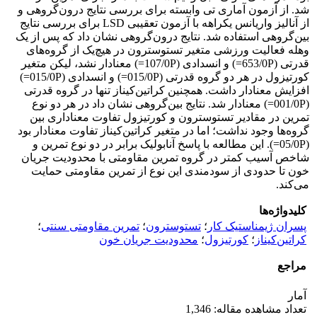
شد. از آزمون آماری تی وابسته برای بررسی نتایج درون‌گروهی و
از آنالیز واریانس یکراهه با آزمون تعقیبی LSD برای بررسی نتایج
بین‌گروهی استفاده شد. نتایج درون‌گروهی نشان داد که پس از یک
وهله فعالیت ورزشی متغیر تستوسترون در هیچ‌یک از گروه‌های
قدرتی (653/0P=) و انسدادی (107/0P=) معنا‌دار نشد، لیکن متغیر
کورتیزول در هر دو گروه قدرتی (015/0P=) و انسدادی (015/0P=)
افزایش معنا‌دار داشت. همچنین کراتین‌کیناز تنها در گروه قدرتی
(001/0P=) معنا‌دار شد. نتایج بین‌گروهی نشان داد در هر دو نوع
تمرین در مقادیر تستوسترون و کورتیزول تفاوت معنا‌داری بین
گروه‌ها وجود نداشت؛ اما در متغیر کراتین‌کیناز تفاوت معنا‌دار بود
(05/0P=). این مطالعه با پاسخ آنابولیک برابر در دو نوع تمرین و
شاخص آسیب کمتر در گروه تمرین مقاومتی با محدودیت جریان
خون تا حدودی از سودمندی این نوع از تمرین مقاومتی حمایت
می‌کند.
کلیدواژه‌ها
پسران ژیمناستیک کار
؛
تستوسترون
؛
تمرین مقاومتی سنتی
؛
کراتین‌کیناز
؛
کورتیزول
؛
محدودیت جریان خون
مراجع
آمار
تعداد مشاهده مقاله: 1,346