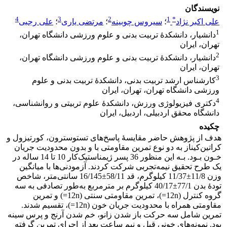
نویسندگان
4
3
2
1
*
علی اکبر نژاد
؛
سیروس چوبینه
؛
مرتضی یاری
؛
علی رجبی
1
دانشیار، دانشکدۀ تربیت بدنی و علوم ورزشی دانشگاه تهران،
تهران، ایران
2
دانشیار، دانشکدۀ تربیت بدنی و علوم ورزشی دانشگاه تهران،
تهران، ایران
3
کارشناس ارشد تربیت بدنی، دانشکدۀ تربیت بدنی و علوم
ورزشی دانشگاه تهران، تهران، ایران
4
دکتری فیزیولوژی ورزش، دانشکدۀ علوم تربیتی و روانشناسی،
دانشگاه محقق اردبیلی، اردبیل، ایران
چکیده
هدف از پژوهش حاضر مقایسۀ پاسخ‌های تستوسترون، کورتیزول و
کراتین‌کیناز به دو نوع تمرین مقاومتی با و بدون محدودیت جریان
خـون بـود. بـه این منظور 36 پسر ژیمناستیک‌کار 10 تا 14 ساله در
یک طرح تحقیق نیمه‌تجربی شرکت کردند. آزمودنی‌ها با میانگین
وزن 11/8±11/37 کیلوگرم، قد 58/11±16/145 سانتی‌متر، شاخص
تودۀ بدن 77/1±40/17 کیلوگرم بر مترمربع به‌طور تصادفی به سه
گروه کنترل (12n=)، تمرین مقاومتی سنتی (12n=) و تمرین
مقاومتی همراه با محدودیت جریان خون (12n=)، تقسیم شدند.
تمرین شامل سه حرکت باز شدن زانو، خم شدن آرنج و پرس سینه
بود. نمونه‌های خونی قبل و نیم ساعت بعد از اجرای تمرین گرفته