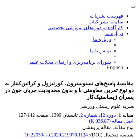
فهرست نشریات
سامانه نشر کتاب
کارگاه‌ها و دوره‌های آموزشی تخصصی
درباره ما
درباره ما
تماس با ما
شورای برنامه‌ریزی و ارتقای مجلات علمی
English
مقایسۀ پاسخ‌های تستوسترون، کورتیزول و کراتین‌کیناز به
دو نوع تمرین مقاومتی با و بدون محدودیت جریان خون در
پسران ژیمناستیک‌کار
نشریه علوم زیستی ورزشی
مقاله 1
،
دوره 12، شماره 2
، تابستان 1399
، صفحه
127-142
اصل مقاله (
936.87 K
)
نوع مقاله: مقاله پژوهشی
شناسه دیجیتال (DOI):
10.22059/jsb.2020.219978.1124