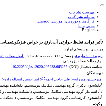
فهرست نشریات
سامانه نشر کتاب
کارگاه‌ها و دوره‌های آموزشی تخصصی
تماس با ما
English
تأثیر فرایند تغلیظ حرارتی آب‌نارنج بر خواص فیزیکوشیمیا
مهندسی بیوسیستم ایران
دوره 51، شماره 4
، زمستان 1399
، صفحه
805-818
اصل مقاله (
45 K
نوع مقاله: مقاله پژوهشی
شناسه دیجیتال (DOI):
10.22059/ijbse.2020.295238.665255
نویسندگان
3
2
*
1
امیرحسین میرزابه
؛
علی حاجی احمد
؛
امیرحسین اسداله زاده
؛
م
1
دانشجوی دکتری گروه مهندسی مکانیک بیوسیستم، دانشکده مهندسی
2
2. استادیار گروه مهندسی مکانیک بیوسیستم، دانشکده مهندسی و فناوری، پردیس کشاورزی و منابع طبیعی، دانشگاه تهران
3
دانشجوی کارشناسی گروه مهندسی مکانیک بیوسیستم، دانشکده مهن
چکیده