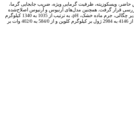
وهش حاضر، ویسکوزیته، ظرفیت گرمایی ویژه، ضریب جابجایی گرما،
د بررسی قرار گرفت. همچنین مدل‌های آرنیوس و آرنیوس اصلاح‌شده
برای بیان ارتباط ویسکوزیته و دما مورد بررسی قرار گرفتند. با کاهش نسبت حجم ثانویه عصاره به حجم اولیه آب‌میوه از 100% به 15% مقادیر چگالی، جرم ماده خشک، pH، به ترتیب از 1035 به 1340 کیلوگرم
بر متر مکعب افزایش، از 89/6% به 45/47% افزایش و از 09/2 به 38/1 کاهش یافتند. همچنین ظرفیت گرمایی ویژه و ضریب جابجایی گرمایی از 4146 به 2984 ژول بر کیلوگرم کلوین و از 584/0 به 402/0 وات بر