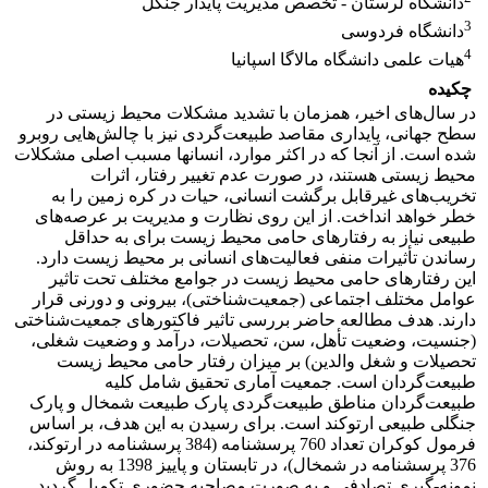
دانشگاه لرستان - تخصص مدیریت پایدار جنگل
3
دانشگاه فردوسی
4
هیات علمی دانشگاه مالاگا اسپانیا
چکیده
در سال‌های اخیر، همزمان با تشدید مشکلات محیط زیستی در
سطح جهانی، پایداری مقاصد طبیعت‌گردی نیز با چالش‌هایی روبرو
شده است. از آنجا که در اکثر موارد، انسانها مسبب اصلی مشکلات
محیط زیستی هستند، در صورت عدم تغییر رفتار، اثرات
تخریب‌های غیرقابل برگشت انسانی، حیات در کره زمین را به
خطر خواهد انداخت. از این روی نظارت و مدیریت بر عرصه‌های
طبیعی نیاز به رفتارهای حامی محیط زیست برای به حداقل
رساندن تأثیرات منفی فعالیت‌های انسانی بر محیط زیست دارد.
این رفتارهای حامی محیط زیست در جوامع مختلف تحت تاثیر
عوامل مختلف اجتماعی (جمعیت‌شناختی)، بیرونی و دورنی قرار
دارند. هدف مطالعه حاضر بررسی تاثیر فاکتورهای جمعیت‌شناختی
(جنسیت، وضعیت تأهل، سن، تحصیلات، درآمد و وضعیت شغلی،
تحصیلات و شغل والدین) بر میزان رفتار حامی محیط زیست
طبیعت‌گردان است. جمعیت آماری تحقیق شامل کلیه
طبیعت‌گردان مناطق طبیعت‌گردی پارک طبیعت شمخال و پارک
جنگلی طبیعی ارتوکند است. برای رسیدن به این هدف، بر اساس
فرمول کوکران تعداد 760 پرسشنامه (384 پرسشنامه در ارتوکند،
376 پرسشنامه در شمخال)، در تابستان و پاییز 1398 به روش
نمونه-گیری تصادفی و به صورت مصاحبه حضوری تکمیل گردید.