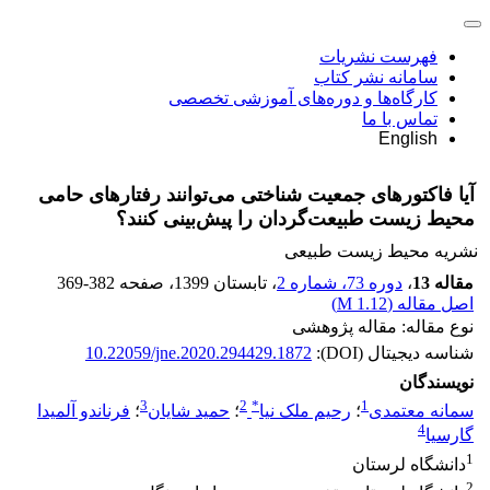
فهرست نشریات
سامانه نشر کتاب
کارگاه‌ها و دوره‌های آموزشی تخصصی
تماس با ما
English
آیا فاکتورهای جمعیت شناختی می‌توانند رفتارهای حامی
محیط زیست طبیعت‌گردان را پیش‌بینی کنند؟
نشریه محیط زیست طبیعی
مقاله 13
،
دوره 73، شماره 2
، تابستان 1399
، صفحه
369-382
اصل مقاله (
1.12 M
)
نوع مقاله: مقاله پژوهشی
شناسه دیجیتال (DOI):
10.22059/jne.2020.294429.1872
نویسندگان
3
2
*
1
سمانه معتمدی
؛
رحیم ملک نیا
؛
حمید شایان
؛
فرناندو آلمیدا
4
گارسیا
1
دانشگاه لرستان
2