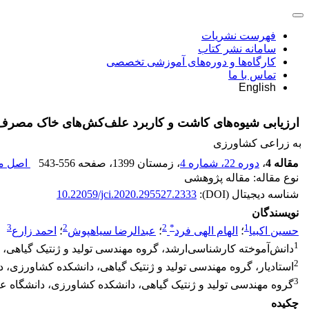
فهرست نشریات
سامانه نشر کتاب
کارگاه‌ها و دوره‌های آموزشی تخصصی
تماس با ما
English
ارزیابی شیوه‌های کاشت و کاربرد علف‌کش‌های خاک مصرف 
به زراعی کشاورزی
مقاله 4
،
دوره 22، شماره 4
، زمستان 1399
، صفحه
543-556
اصل مق
نوع مقاله: مقاله پژوهشی
شناسه دیجیتال (DOI):
10.22059/jci.2020.295527.2333
نویسندگان
3
2
2
*
1
حسین اکبیا
؛
الهام الهی فرد
؛
عبدالرضا سیاهپوش
؛
احمد زارع
1
دانش‌آموخته کارشناسی‌ارشد، گروه مهندسی تولید و ژنتیک گیاهی، 
2
استادیار، گروه مهندسی تولید و ژنتیک گیاهی، دانشکده کشاورزی، د
3
گروه مهندسی تولید و ژنتیک گیاهی، دانشکده کشاورزی، دانشگاه عل
چکیده