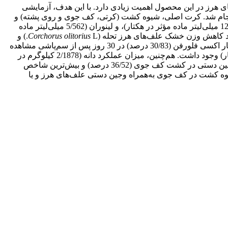
ای هرز در این محصول اهمیت زیادی دارد. با این هدف، آزمایشی
بستان سال 1396 در شهرستان رامهرمز، استان خوزستان انجام شد. کرت اصلی، شیوه کشت (کرتی، کف جوی و روی پشته) و
کرت‌های فرعی، کاربرد علف‌کش‌ (اکسیفلورفن (360 میلی‌لیتر ماده مؤثر در هکتار)، دایوران (540 گرم ماده مؤثر در هکتار)، تریفلورالین (1200 میلی‌لیتر ماده مؤثر در هکتار)، و لینوران (5/562 میلی‌لیتر ماده
درصد کاهش وزن خشک علف‌های هرز تحله (
Corchorus olitorius
L.) و
L.) به‌ترتیب در تیمارهای تریفلورالین در کشت کف جوی (09/83 درصد) در 75 روز پس از سم‌پاشی و تیمار اکسی فلورفن (30/83 درصد) در 30 روز پس از سم‌پاشی مشاهده
شد. بیش‌ترین میزان عملکرد بیولوژیک و عملکرد دانه در تیمار وجین دستی در کشت کف جوی (به‌ترتیب 7/10142 و 37/1930 کیلوگرم در هکتار) وجود داشت. هم‌چنین، میزان عملکرد دانه (2/1878 کیلوگرم در
هکتار) در تیمار کشت کف جوی با کاربرد تریفلورالین نیز بیش‌تر از سایر علف‌کش‌ها در شرایط مشابه بود. بیش‌ترین درصد روغن از تیمار وجین دستی در کشت کف جوی (36/52 درصد) و بیش‌ترین شاخص
لکرد کنجد، شیوه کشت در کف جوی به‌‌همراه وجین دستی علف‌های هرز و یا