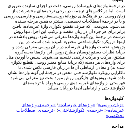
در ترجمۀ واژه‌های غیرسادۀ روسی، دقت در اجزای سازنده ضروری
است. اما در کلاس‌های ترجمه، در برخی ترجمه‌های منتشرشده از
زبان روسی، در فرهنگ‌های دوزبانۀ روسی‌به‌فارسی و فارسی‌به‌روسی
و یا در ترجمۀ اصطلاحات تخصصی، بیشتر به‌همین مرحله بسنده
می‌شود. بدین‌معنی که صرف تقطیع تکواژی واژۀ غیرساده، یافتن
برابر برای هر جزء آن در زبان مقصد و ترکیب این اجزا، تنها روش
درست در ترجمۀ این گونه واژه‌ها معرفی می‌شود. روش یادشده در
اینجا «رویکرد تکواژشناختی محض» نامیده شده است. در این
پژوهش، نخست واژه‌های غیرساده‌ در زبان روسی معرفی شده و
برپایۀ نظرات دستورنویسان مطرح روس، این واژه‌ها به‌سه‌گروه
مشتق، مرکب و مرکب ترکیبی تقسیم می‌شوند. سپس با آوردن مثال‌
برای واژه‌های هر دسته (که برپایۀ منابع معتبر روسی تقطیع تکواژی
شده‌اند) و معادل ارتباطی آن‌ها در زبان فارسی تلاش شده، تا
ناکارایی رویکرد تکواژشناختی محض در ترجمۀ این‌گونه واژه‌ها نشان
داده شود. روش‌های جایگزین روش مورد بحث نیز معرفی می‌شود.
فهرستی از واژه‌های غیرساده‌ی روسی همراه با ترجمه‌های
تکواژشناختی و ارتباطی آن‌ها در پایان می‌آید.
کلیدواژه‌ها
«زبان روسی»
؛
«واژه‌های غیرساده»‌
؛
«ترجمه‌‌ی واژه‌های
غیرساده»
؛
«ترجمه‌ی تکواژشناختی»
؛
«ترجمه‌ی اصطلاحات
تخصّصی»
مراجع