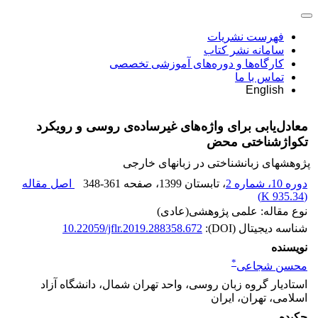
فهرست نشریات
سامانه نشر کتاب
کارگاه‌ها و دوره‌های آموزشی تخصصی
تماس با ما
English
معادل‌یابی برای واژه‌های غیرساده‌ی روسی و رویکرد
تکواژشناختی محض
پژوهشهای زبانشناختی در زبانهای خارجی
دوره 10، شماره 2
، تابستان 1399
، صفحه
348-361
اصل مقاله
)
935.34 K
(
نوع مقاله: علمی پژوهشی(عادی)
شناسه دیجیتال (DOI):
10.22059/jflr.2019.288358.672
نویسنده
*
محسن شجاعی
استادیار گروه زبان روسی، واحد تهران شمال، دانشگاه آزاد
اسلامی، تهران، ایران
چکیده