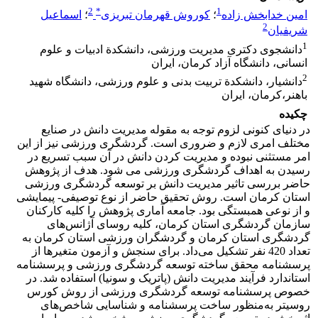
2
*
1
امین خدابخش زاده
؛
کوروش قهرمان تبریزی
؛
اسماعیل
2
شریفیان
1
دانشجوی دکتری مدیریت ورزشی، دانشکدة ادبیات و علوم
انسانی، دانشگاه آزاد کرمان، ایران
2
دانشیار، دانشکدة تربیت بدنی و علوم ورزشی، دانشگاه شهید
باهنر،کرمان، ایران
چکیده
در دنیای کنونی لزوم توجه به مقوله مدیریت دانش در صنایع
مختلف امری لازم و ضروری است. گردشگری ورزشی نیز از این
امر مستثنی نبوده و مدیریت کردن دانش در آن سبب تسریع در
رسیدن به اهداف گردشگری ورزشی می شود. هدف از پژوهش
حاضر بررسی تاثیر مدیریت دانش بر توسعه گردشگری ورزشی
استان کرمان است. روش تحقیق حاضر از نوع توصیفی- پیمایشی
و از نوعی همبستگی بود. جامعه آماری پژوهش را کلیه کارکنان
سازمان گردشگری استان کرمان، کلیه روسای آژانس‌های
گردشگری استان کرمان و گردشگران ورزشی استان کرمان به
تعداد 420 نفر تشکیل می‌داد. برای سنجش و آزمون متغیرها از
پرسشنامه محقق ساخته توسعه گردشگری ورزشی و پرسشنامه
استاندارد فرآیند مدیریت دانش (پاتریک و سونیا) استفاده شد. در
خصوص پرسشنامه توسعه گردشگری ورزشی از روش کورس
روسیتر به‌منظور ساخت پرسشنامه و شناسایی شاخص‌های