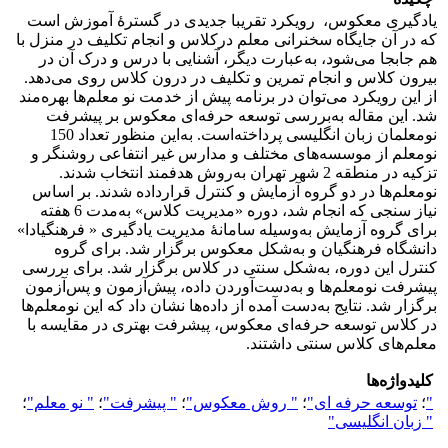
یادگیری معکوس، رویکرد تقریبا جدیدی در گسترۀ آموزش است
که در آن جایگاه سخنرانی معلم درکلاس و انجام تکلیف در منزل با
هم جا‌بجا می‌شود، به‌عبارت دیگر، آشنایی با درس و درک آن در
بیرون کلاس و انجام تمرین و تکلیف در درون کلاس روی می‌دهد.
از این رویکرد می‌توان در برنامه پیش از خدمت نو معلم‌ها بهره‌مند
شد. این مقاله به‌بررسی توسعه حرفه‌ای معکوس بر پیشرفت
نو‌معلمان زبان انگلیسی پرداخته‌است. به‌این منظور تعداد 150
نو‌معلم از موسسه‌های مختلف و مدارس غیر انتفاعی روشنگر و
تزکیه در منطقه 2 شهر تهران به‌روش هدفمند انتخاب شدند.
نومعلم‌ها در دو گروه آزمایش و کنترل قرارداده شدند. بر اساس
نیاز سنجی که انجام شد، دوره «مدیریت کلاس» به‌مدت 6 هفته
برای گروه آزمایش به‌وسیله سامانۀ مدیریت یادگیری « فرهنگیادا»
دانشگاه فرهنگیان و به‌شکل معکوس برگزار شد. برای گروه
کنترل این دوره، به‌شکل سنتی در کلاس برگزار شد. برای بررسی
پیشرفت نو‌معلم‌ها و به‌دست‌آوردن داده، پیش‌آزمون و پس‌آزمون
برگزار شد. نتایج به‌دست آمده از داده‌ها نشان داد که این نومعلم‌ها
در کلاس توسعه حرفه‌ای معکوس، پیشرفت بهتری در مقایسه با
معلم‌های کلاس سنتی داشتند.
کلیدواژه‌ها
"
؛
توسعه حرفه ای"
؛
" روش معکوس"
؛
" پیشرفت"
؛
" نو معلم"
؛
" زبان انگلیسی"