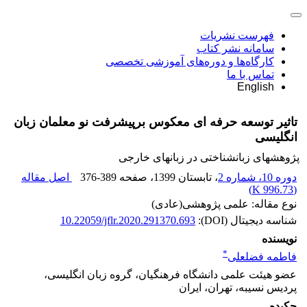
فهرست نشریات
سامانه نشر کتاب
کارگاه‌ها و دوره‌های آموزشی تخصصی
تماس با ما
English
تاثیر توسعه حرفه ای معکوس برپیشرفت نو معلمان زبان
انگلیسی
پژوهشهای زبانشناختی در زبانهای خارجی
دوره 10، شماره 2
، تابستان 1399
، صفحه
376-389
اصل مقاله
)
996.73 K
(
نوع مقاله: علمی پژوهشی(عادی)
شناسه دیجیتال (DOI):
10.22059/jflr.2020.291370.693
نویسنده
*
فاطمه فضلعلی
عضو هیئت علمی دانشگاه فرهنگیان، گروه زبان انگلیسی،
پردیس نسیبه، تهران، ایران
چکیده