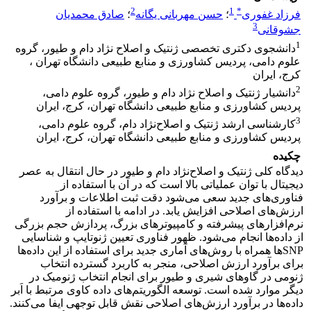
2
1
*
فرزاد غفوری
؛
حسن مهربانی یگانه
؛
صادق محمدیان
3
جشوقانی
1
دانشجوی دکتری تخصصی ژنتیک و اصلاح نژاد دام و طیور، گروه
علوم دامی، پردیس کشاورزی و منابع طبیعی دانشگاه تهران ،
کرج، ایران
2
دانشیار ژنتیک و اصلاح نژاد دام و طیور، گروه علوم دامی،
پردیس کشاورزی و منابع طبیعی دانشگاه تهران، کرج، ایران
3
کارشناسی ارشد ژنتیک و اصلاح‌نژاد دام، گروه علوم دامی،
پردیس کشاورزی و منابع طبیعی دانشگاه تهران، کرج، ایران
چکیده
دیدگاه کلی ژنتیک و اصلاح‌نژاد دام و طیور در حال انتقال به عصر
دیجیتال با توان عملیاتی بالا است که در آن با استفاده از
فناوری‌های جدید سعی می‌شود دقت ثبت اطلاعات و برآورد
ارزش‌های اصلاحی افزایش یابد. در ادامه با استفاده از
نرم‌افزارهای پیشرفته و کامپیوترهای بزرگ، پردازش حجم بزرگی
از داده‌ها انجام می‌شود. ظهور فناوری تعیین ژنوتایپ و شناسایی
SNPها همراه با روش‌های آماری جدید برای استفاده از این داده‌ها
برای برآورد ارزش اصلاحی، منجر به کاربرد گسترده انتخاب
ژنومی در گاوهای شیری و طیور برای انجام انتخاب ژنومیک در
دیگر موارد شده است. توسعه الگوریتم‌های داده کاوی مرتبط با اَبر
داده‌ها در برآورد ارزش‌های اصلاحی نقش قابل توجهی ایفا می‌کنند.