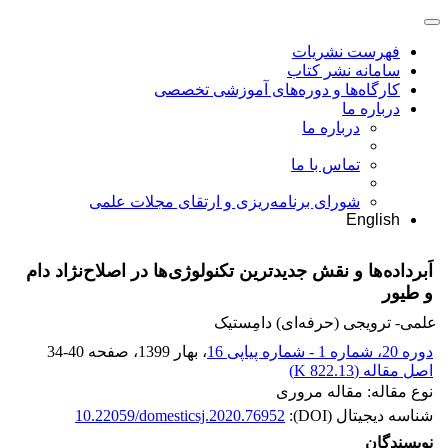
فهرست نشریات
سامانه نشر کتاب
کارگاه‌ها و دوره‌های آموزشی تخصصی
درباره ما
درباره ما
تماس با ما
شورای برنامه‌ریزی و ارتقای مجلات علمی
English
اَبرداده‌ها و نقش جدیدترین تکنولوژی‌ها در اصلاح‌نژاد دام
و طیور
علمی- ترویجی (حرفه‌ای) دامِستیک
دوره 20، شماره 1 - شماره پیاپی 16
، بهار 1399
، صفحه
34-40
اصل مقاله (
822.13 K
)
نوع مقاله: مقاله مروری
شناسه دیجیتال (DOI):
10.22059/domesticsj.2020.76952
نویسندگان