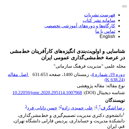
فهرست نشریات
سامانه نشر کتاب
کارگاه‌ها و دوره‌های آموزشی تخصصی
تماس با ما
English
شناسایی و اولویت‌بندی انگیزه‌های کارآفرینان خط‌مشی
در عرصة خط‌مشی‌گذاری عمومی ایران
مجله علمی "مدیریت فرهنگ سازمانی"
دوره 19، شماره 4
، زمستان 1400
، صفحه
631-653
اصل مقاله
)
638.24 K
(
نوع مقاله: مقاله پژوهشی
شناسه دیجیتال (DOI):
10.22059/jomc.2020.295114.1007968
نویسندگان
3
2
1
*
رضا اشگرف
؛
علی حمیدی زاده
؛
حسن دانایی فرد
1
دانشجوی دکتری مدیریت تصمیم‌گیری و خط‌مشی‌گذاری،
دانشکدة مدیریت و حسابداری، پردیس فارابی دانشگاه تهران،
قم، ایران