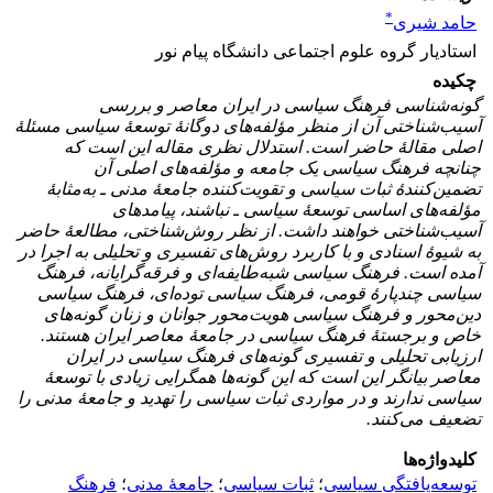
*
حامد شیری
استادیار گروه علوم اجتماعی دانشگاه پیام نور
چکیده
گونه‌شناسی فرهنگ سیاسی در ایران معاصر و بررسی
آسیب‌شناختی آن از منظر مؤلفه‌های دوگانۀ توسعۀ سیاسی مسئلۀ
اصلی مقالۀ حاضر است. استدلال نظری مقاله این است که
چنانچه فرهنگ سیاسی یک جامعه و مؤلفه‌های اصلی آن
تضمین‌کنندۀ ثبات سیاسی و تقویت‌کننده جامعۀ مدنی ـ به‌مثابۀ
مؤلفه‌های اساسی توسعۀ سیاسی ـ نباشند، پیامدهای
آسیب‌شناختی خواهند داشت. از نظر روش‌شناختی، مطالعۀ حاضر
به شیوۀ اسنادی و با کاربرد روش‌های تفسیری و تحلیلی به اجرا در
آمده است. فرهنگ سیاسی شبه‌طایفه‌ای و فرقه‌گرایانه، فرهنگ
سیاسی چندپارۀ قومی، فرهنگ سیاسی توده‌ای، فرهنگ سیاسی
دین‌محور و فرهنگ سیاسی هویت‌محور جوانان و زنان گونه‌های
خاص و برجستۀ فرهنگ سیاسی در جامعۀ معاصر ایران هستند.
ارزیابی تحلیلی و تفسیری گونه‌های فرهنگ سیاسی در ایران
معاصر بیانگر این است که این گونه‌ها همگرایی زیادی با توسعۀ
سیاسی ندارند و در مواردی ثبات سیاسی را تهدید و جامعۀ مدنی را
تضعیف می‌کنند.
کلیدواژه‌ها
توسعه‌یافتگی سیاسی
؛
ثبات سیاسی
؛
جامعۀ مدنی
؛
فرهنگ