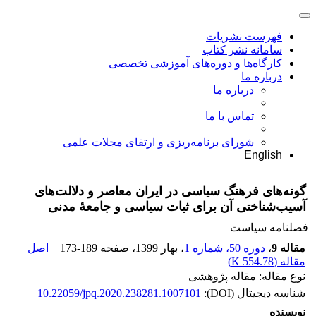
فهرست نشریات
سامانه نشر کتاب
کارگاه‌ها و دوره‌های آموزشی تخصصی
درباره ما
درباره ما
تماس با ما
شورای برنامه‌ریزی و ارتقای مجلات علمی
English
گونه‌های فرهنگ سیاسی در ایران معاصر و دلالت‌های
آسیب‌شناختی آن برای ثبات سیاسی و جامعۀ مدنی
فصلنامه سیاست
مقاله 9
،
دوره 50، شماره 1
، بهار 1399
، صفحه
173-189
اصل
مقاله (
554.78 K
)
نوع مقاله: مقاله پژوهشی
شناسه دیجیتال (DOI):
10.22059/jpq.2020.238281.1007101
نویسنده