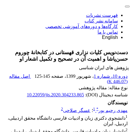
فهرست نشریات
سامانه نشر کتاب
کارگاه‌ها و دوره‌های آموزشی تخصصی
تماس با ما
English
دست‌نویس کلیات نزاری قهستانی در کتابخانۀ چوروم
حسن‌پاشا و اهمیت آن در تصحیح و تکمیل اشعار او
پژوهش های ایران شناسی
دوره 10، شماره 1
، شهریور 1399
، صفحه
125-145
اصل مقاله
)
446.07 K
(
نوع مقاله: مقاله پژوهشی
شناسه دیجیتال (DOI):
10.22059/jis.2020.304233.865
نویسندگان
2
1
*
مهدی رحیم پور
؛
عسگر صلاحی
1
دانشجوی دکتری زبان و ادبیات فارسی دانشگاه محقق اردبیلی،
اردبیل، ایران
2
دانشیار زبان و ادبیات فارسی دانشگاه محقق اردبیلی، اردبیل،