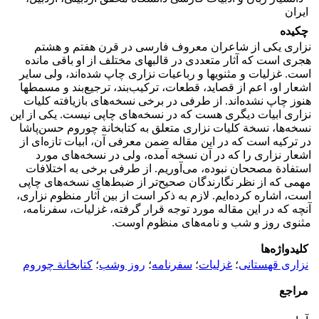
ایران
چکیده
نزاری یکی از شاعران معروف فارسی در قرن هفتم و هشتم
هجری است که آثار متعددی در قالب­های مختلف از او باقی مانده
است. غزلیات و مثنویها و رباعیات نزاری چاپ شده‌اند، ولی سایر
اشعار او، اعم از قصاید، قطعات، ترکیب‌بند، ترجیع‌بند و مسمطها
هنوز چاپ نشده‌اند. از طرفی در برخی نسخه‌های بازیافته کلیات
نزاری ابیات دیگری هست که در نسخه‌های چاپی نیست. یکی از این
نسخه‌ها، نسخة کلیات نزاری متعلق به کتابخانة چوروم حسن‌پاشا
در ترکیه است که در این مقاله ضمن معرفی آن، ابیات تازه‌ای از
اشعار نزاری را که در آن نسخه آمده، ولی در نسخه‌های مورد
استفادة مصححان نبوده، می‌آوریم. از طرفی برخی به اختلافات
مهمی که از نظر نگارندگان صحیح‌تر از ضبط‌های نسخه‌های چاپی
است، اشاره کرده‌ایم. لازم به ذکر است از بین آثار منظوم نزاری،
آنچه که در این مقاله مورد توجه قرار گرفته، غزلیات، سفرنامه،
مثنوی روز و شب و نامه‌های منظوم اوست.
کلیدواژه‌ها
نزاری قهستانی
؛
غزلیات
؛
سفرنامه
؛
روز وشب
؛
کتابخانة چوروم
مراجع