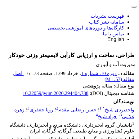
فهرست نشریات
سامانه نشر کتاب
کارگاه‌ها و دوره‌های آموزشی تخصصی
تماس با ما
English
طراحی، ساخت و ارزیابی کارآیی لایسیمتر وزنی خودکار
مدیریت آب و آبیاری
مقاله 5
،
دوره 10، شماره 1
، خرداد 1399
، صفحه
61-73
اصل
مقاله (
1.57 M
)
نوع مقاله: مقاله پژوهشی
شناسه دیجیتال (DOI):
10.22059/jwim.2020.294404.738
نویسندگان
3
2
1
*
واحدبردی شیخ
؛
حسن رضایی مقدم
؛
رویا جعفری
؛
زهره
4
3
غلامی
؛
جواد شیخ
1
دانشیار، گروه آبخیزداری، دانشکده مرتع و آبخیزداری، دانشگاه
علوم کشاورزی و منابع طبیعی گرگان، گرگان، ایران
2
دانشجوی دکتری، گروه آبخیزداری، دانشکده مرتع و آبخیزداری،