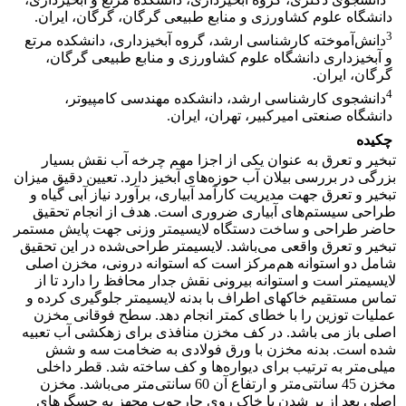
دانشگاه علوم کشاورزی و منابع طبیعی گرگان، گرگان، ایران.
3
دانش‌آموخته کارشناسی ارشد، گروه آبخیزداری، دانشکده مرتع
و آبخیزداری دانشگاه علوم کشاورزی و منابع طبیعی گرگان،
گرگان، ایران.
4
دانشجوی کارشناسی ارشد، دانشکده مهندسی کامپیوتر،
دانشگاه صنعتی امیرکبیر، تهران، ایران.
چکیده
تبخیر و تعرق به عنوان یکی از اجزا مهم چرخه آب نقش بسیار
بزرگی در بررسی بیلان آب حوزه‌های آبخیز دارد. تعیین دقیق میزان
تبخیر و تعرق جهت مدیریت کارآمد آبیاری، برآورد نیاز آبی گیاه و
طراحی سیستم‌های آبیاری ضروری است. هدف از انجام تحقیق
حاضر طراحی و ساخت دستگاه لایسیمتر وزنی جهت پایش مستمر
تبخیر و تعرق واقعی می‌باشد. لایسیمتر‌ طراحی‌شده در این تحقیق
شامل دو استوانه‌ هم‌مرکز است که استوانه درونی، مخزن اصلی
لایسیمتر است و استوانه بیرونی نقش جدار محافظ را دارد تا از
تماس مستقیم خاکهای اطراف با بدنه لایسیمتر جلوگیری کرده و
عملیات توزین را با خطای کمتر انجام دهد. سطح فوقانی مخزن
اصلی‌ باز می باشد. در کف مخزن منافذی برای زهکشی آب تعبیه
شده است. بدنه مخزن با ورق فولادی به ضخامت سه و شش
میلی‌متر به ترتیب برای دیواره‌ها و کف ساخته شد. قطر داخلی
مخزن 45 سانتی‌متر و ارتفاع آن‌ 60 سانتی‌متر می‌باشد. مخزن
اصلی بعد از پر شدن با خاک روی چارچوب مجهز به حسگر‌های