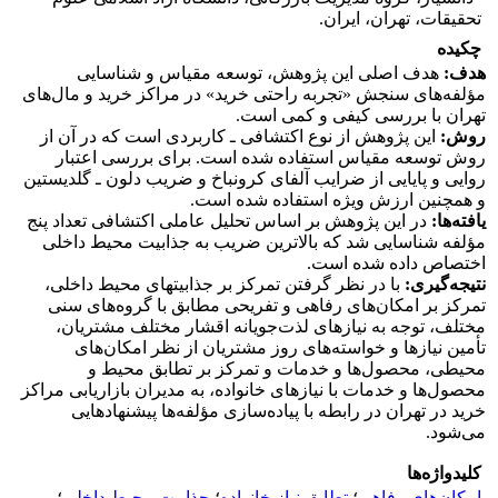
تحقیقات، تهران، ایران.
چکیده
هدف:
هدف اصلی این پژوهش، توسعه مقیاس و شناسایی
مؤلفه‌های سنجش «تجربه راحتی خرید» در مراکز خرید و مال‌های
تهران با بررسی کیفی و کمی است.
روش:
این پژوهش از نوع اکتشافی ـ کاربردی ‎است که در آن از
روش توسعه مقیاس استفاده شده است. برای بررسی اعتبار
روایی و پایایی از ضرایب آلفای کرونباخ و ضریب دلون ـ گلدیستین
و همچنین ارزش ‎ویژه استفاده شده است.
یافته‌ها:
در این پژوهش بر اساس تحلیل عاملی اکتشافی تعداد پنج
مؤلفه شناسایی شد که بالاترین ضریب به جذابیت محیط داخلی
اختصاص داده شده است.
نتیجه‌گیری:
با در نظر گرفتن تمرکز بر جذابیت‎های محیط داخلی،
تمرکز بر امکان‌های رفاهی و تفریحی مطابق با گروه‌های سنی
مختلف، توجه به نیازهای لذت‌جویانه اقشار مختلف مشتریان،
تأمین نیازها و خواسته‌های روز مشتریان از نظر امکان‌های
محیطی، محصول‌ها و خدمات و تمرکز بر تطابق محیط و
محصول‌ها و خدمات با نیازهای خانواده، به مدیران بازاریابی مراکز
خرید در تهران در رابطه با پیاده‌سازی مؤلفه‌ها پیشنهادهایی
می‌شود.
کلیدواژه‌ها
امکان‌های رفاهی
؛
تطابق نیاز خانواده
؛
جذابیت محیط داخلی
؛