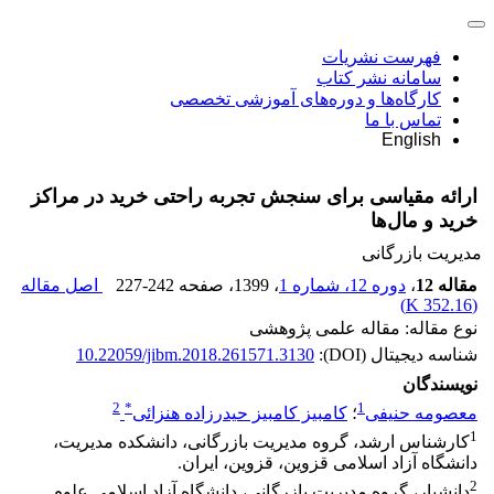
فهرست نشریات
سامانه نشر کتاب
کارگاه‌ها و دوره‌های آموزشی تخصصی
تماس با ما
English
ارائه مقیاسی برای سنجش تجربه راحتی خرید در مراکز
خرید و مال‌ها
مدیریت بازرگانی
مقاله 12
،
دوره 12، شماره 1
، 1399
، صفحه
227-242
اصل مقاله
)
352.16 K
(
نوع مقاله: مقاله علمی پژوهشی
شناسه دیجیتال (DOI):
10.22059/jibm.2018.261571.3130
نویسندگان
2
*
1
معصومه حنیفی
؛
کامبیز کامبیز حیدرزاده هنزائی
1
کارشناس ارشد، گروه مدیریت بازرگانی، دانشکده مدیریت،
دانشگاه آزاد اسلامی قزوین، قزوین، ایران.
2
دانشیار، گروه مدیریت بازرگانی، دانشگاه آزاد اسلامی علوم