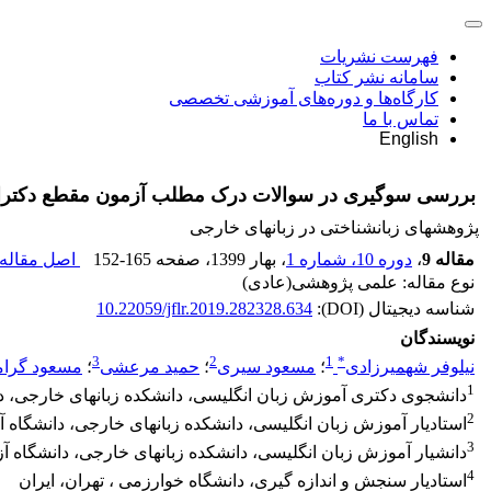
فهرست نشریات
سامانه نشر کتاب
کارگاه‌ها و دوره‌های آموزشی تخصصی
تماس با ما
English
بررسی سوگیری در سوالات درک مطلب آزمون مقطع دکتر
پژوهشهای زبانشناختی در زبانهای خارجی
مقاله 9
،
دوره 10، شماره 1
، بهار 1399
، صفحه
152-165
اصل مقاله 
نوع مقاله: علمی پژوهشی(عادی)
شناسه دیجیتال (DOI):
10.22059/jflr.2019.282328.634
نویسندگان
3
2
1
*
نیلوفر شهمیرزادی
؛
مسعود سیری
؛
حمید مرعشی
؛
مسعود گرام
1
دانشجوی دکتری آموزش زبان انگلیسی، دانشکده زبانهای خارجی، دان
2
استادیار آموزش زبان انگلیسی، دانشکده زبانهای خارجی، دانشگاه آز
3
دانشیار آموزش زبان انگلیسی، دانشکده زبانهای خارجی، دانشگاه آز
4
استادیار سنجش و اندازه گیری، دانشگاه خوارزمی ، تهران، ایران