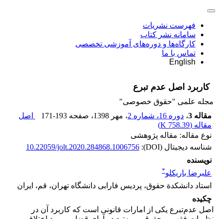
فهرست نشریات
سامانه نشر کتاب
کارگاه‌ها و دوره‌های آموزشی تخصصی
تماس با ما
English
کاربرد اصل عدم تبرع
مجله علمی "حقوق خصوصی"
مقاله 3
،
دوره 16، شماره 2
، مهر 1398
، صفحه
171-193
اصل
مقاله (
758.39 K
)
نوع مقاله: مقاله پژوهشی
شناسه دیجیتال (DOI):
10.22059/jolt.2020.284868.1006756
نویسنده
*
علیرضا باریکلو
استاد دانشکدة حقوق، پردیس فارابی دانشگاه تهران، قم، ایران
چکیده
اصل عدم‌تبرع یکی از امارات قانونی است که کاربرد آن در
نظریات فقهی و حقوقی و به‌تبع در آرای قضایی مورد اختلاف