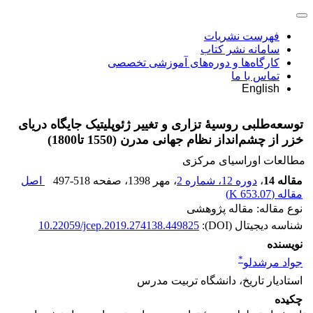
فهرست نشریات
سامانه نشر کتاب
کارگاه‌ها و دوره‌های آموزشی تخصصی
تماس با ما
English
توسعه‌طلبی روسیۀ تزاری و تغییر ژئوپلیتیک جایگاه دریای
خزر از چشم‌انداز نظام جهانی مدرن (1550 تا1800)
مطالعات اوراسیای مرکزی
مقاله 14
،
دوره 12، شماره 2
، مهر 1398
، صفحه
497-518
اصل
مقاله (
653.07 K
)
نوع مقاله: مقاله پژوهشی
شناسه دیجیتال (DOI):
10.22059/jcep.2019.274138.449825
نویسنده
*
جواد مرشدلو
استادیار تاریخ، دانشگاه تربیت مدرس
چکیده