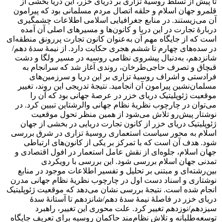
تا پیش از تسلط روسیۀ تزاری بر دریای خزر، این دریا بخشی از
قلمرو جهان اسلام و حلقه اتصال مردم مسلمانی بود که پیرامون
آن می‌زیستند. در منابع جغرافیایی اسلامی اطلاعات چشمگیری
دربارۀ تجارت در این دریا و کانون‌ها و مسیرهای اصلی آن آمده
است که از جایگاه مهم آن به‌عنوان کانون تجارت پررونق منطقه‌ای
در سده‌های چهارم تا ششم هجری حکایت دارد. از نیمۀ سدۀ دهم/
شانزدهم، به‌دنبال پیشروی نظامی روسیه در مسیر ولگا و دشت
قبچاق و تصرف حاجی‌طرخان، روندی آغاز شد که سرانجام به
فرادستی و اشراف روسیۀ تزاری بر این دریا و سرزمین‌های
مسلمان‌نشین پیرامون آن انجامید. نتیجۀ تدریجی این روند، تغییر
موقعیت ژئوپلیتیک دریای خزر در عرصۀ جهانی بود که آن را
می‌توان در چارچوب نظریۀ نظام جهانی والرشتاین تبیین کرد. در
نوشتار پیش‌رو تلاش می‌شود از همین منظر تحول موقعیت
ژئوپلیتیک دریای خزر از کانون تجارت دریایی در بخشی از جهان
اسلام به محور سیاست استعماری روسیۀ تزاری در شرق بررسی
شود. هدف آن است که با تمرکز بر یکی از کانون‌های ارتباطی
جهان اسلام، جلوه‌ای از نقش عامل استعمار در افول اقتصادی و
تمدنی جهان اسلام بررسی شود. این بررسی با رویکردی
بین‌رشته‌ای و مبتنی بر تحلیل و تفسیر اطلاعات موجود در منابع
نوشتاری و اسناد دست اول در چارچوب نظریۀ نظام جهانی مدرن
انجام شده است. نتیجۀ بررسی نشان می‌دهد که موقعیت ژئوپلیتیک
دریای خزر در فاصلۀ نیمۀ سدۀ دهم/شانزدهم تا آستانۀ سدۀ
سیزدهم/نوزدهم تغییر کرد. علت محوری این تغییر، راهبرد
توسعه‌طلبانه و تلاش نظام‌مند حاکمان روسیه برای تعریف جایگاه